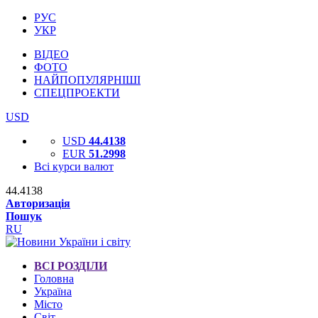
РУС
УКР
ВІДЕО
ФОТО
НАЙПОПУЛЯРНІШІ
СПЕЦПРОЕКТИ
USD
USD
44.4138
EUR
51.2998
Всі курси валют
44.4138
Авторизація
Пошук
RU
ВСІ РОЗДІЛИ
Головна
Україна
Місто
Світ