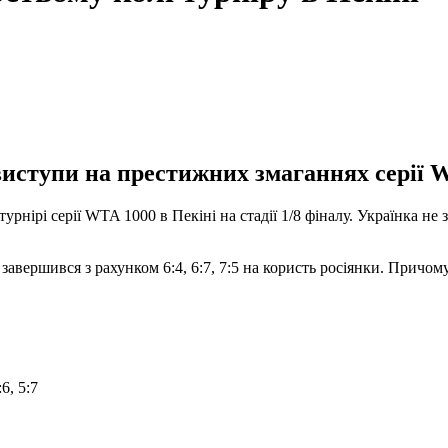
виступи на престижних змаганнях серії 
нірі серії WTA 1000 в Пекіні на стадії 1/8 фіналу. Українка н
авершився з рахунком 6:4, 6:7, 7:5 на користь росіянки. Причому 
:6, 5:7