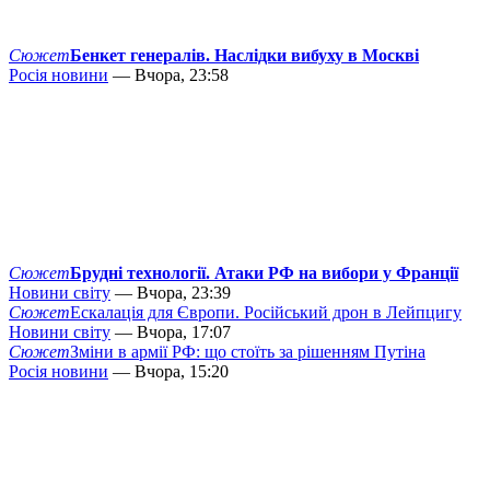
Сюжет
Бенкет генералів. Наслідки вибуху в Москві
Росія новини
— Вчора, 23:58
Сюжет
Брудні технології. Атаки РФ на вибори у Франції
Новини світу
— Вчора, 23:39
Сюжет
Ескалація для Європи. Російський дрон в Лейпцигу
Новини світу
— Вчора, 17:07
Сюжет
Зміни в армії РФ: що стоїть за рішенням Путіна
Росія новини
— Вчора, 15:20