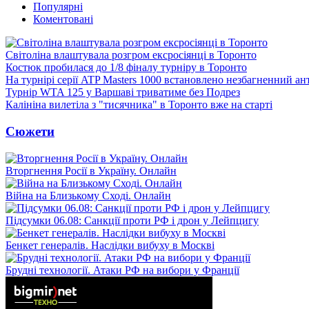
Популярні
Коментовані
Світоліна влаштувала розгром ексросіянці в Торонто
Костюк пробилася до 1/8 фіналу турніру в Торонто
На турнірі серії ATP Masters 1000 встановлено незбагненний а
Турнір WTA 125 у Варшаві триватиме без Подрез
Калініна вилетіла з "тисячника" в Торонто вже на старті
Сюжети
Вторгнення Росії в Україну. Онлайн
Війна на Близькому Сході. Онлайн
Підсумки 06.08: Санкції проти РФ і дрон у Лейпцигу
Бенкет генералів. Наслідки вибуху в Москві
Брудні технології. Атаки РФ на вибори у Франції