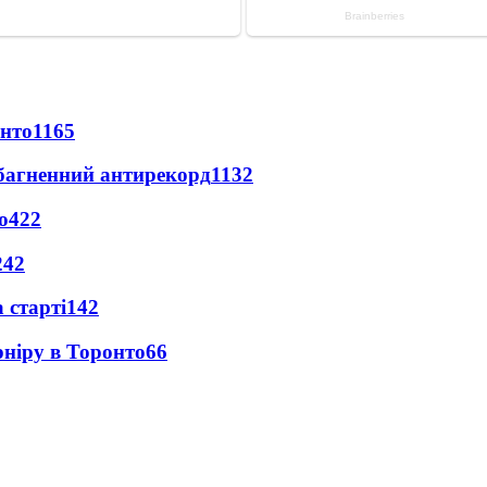
онто
1165
езбагненний антирекорд
1132
о
422
242
 старті
142
рніру в Торонто
66