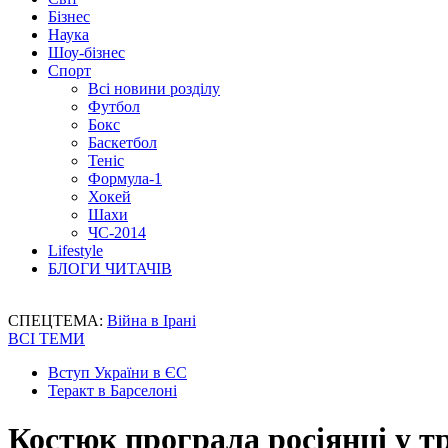
Бізнес
Наука
Шоу-бізнес
Спорт
Всі новини розділу
Футбол
Бокс
Баскетбол
Теніс
Формула-1
Хокей
Шахи
ЧС-2014
Lifestyle
БЛОГИ ЧИТАЧІВ
СПЕЦТЕМА:
Війна в Ірані
ВСІ ТЕМИ
Вступ України в ЄС
Теракт в Барселоні
Костюк програла росіянці у тр