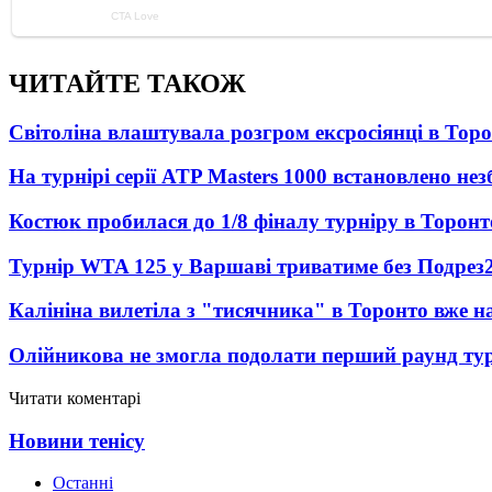
ЧИТАЙТЕ ТАКОЖ
Світоліна влаштувала розгром ексросіянці в Тор
На турнірі серії ATP Masters 1000 встановлено н
Костюк пробилася до 1/8 фіналу турніру в Торонт
Турнір WTA 125 у Варшаві триватиме без Подрез
Калініна вилетіла з "тисячника" в Торонто вже на
Олійникова не змогла подолати перший раунд ту
Читати коментарі
Новини тенісу
Останні