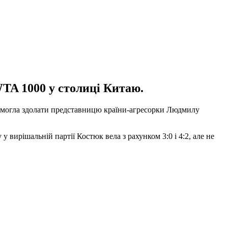
WTA 1000 у столиці Китаю.
е змогла здолати представницю країни-агресорки Людмилу
у вирішальній партії Костюк вела з рахунком 3:0 і 4:2, але не