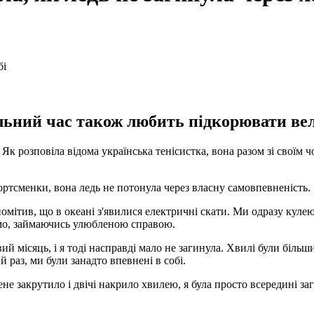
ьний час також любить підкорювати вели
Як розповіла відома українська тенісистка, вона разом зі своїм ч
ортсменки, вона ледь не потонула через власну самовпевненість.
омітив, що в океані з'явилися електричні скати. Ми одразу куле
емо, займаючись улюбленою справою.
ий місяць, і я тоді насправді мало не загинула. Хвилі були більш
 раз, ми були занадто впевнені в собі.
мене закрутило і двічі накрило хвилею, я була просто всередині за