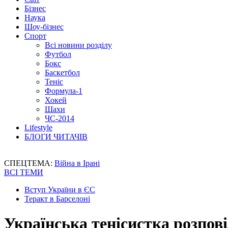
Бізнес
Наука
Шоу-бізнес
Спорт
Всі новини розділу
Футбол
Бокс
Баскетбол
Теніс
Формула-1
Хокей
Шахи
ЧС-2014
Lifestyle
БЛОГИ ЧИТАЧІВ
СПЕЦТЕМА:
Війна в Ірані
ВСІ ТЕМИ
Вступ України в ЄС
Теракт в Барселоні
Українська тенісистка розповіл