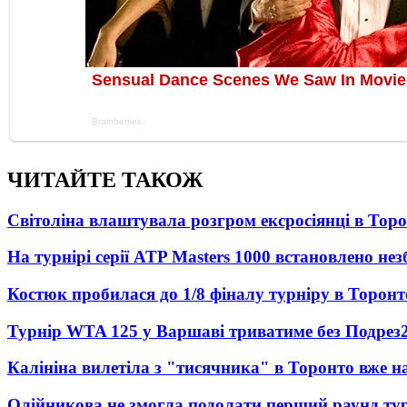
ЧИТАЙТЕ ТАКОЖ
Світоліна влаштувала розгром ексросіянці в Тор
На турнірі серії ATP Masters 1000 встановлено н
Костюк пробилася до 1/8 фіналу турніру в Торонт
Турнір WTA 125 у Варшаві триватиме без Подрез
Калініна вилетіла з "тисячника" в Торонто вже на
Олійникова не змогла подолати перший раунд ту