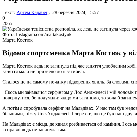
Текст:
Артем Карабец
, 28 березня 2024, 15:57
0
2065
Фото: Instagram.com/martakostyuk
Марта Костюк
Відома спортсменка Марта Костюк у віл
Марта Костюк ледь не загинула під час заняття улюбленим хобі. 
заняття мало не призвело до її загибелі.
Сталося це на самому початку підкорення хвиль. За словами сп
"Якось ми займалися серфінгом у Лос-Анджелесі і мій чоловік п
повернутися, бо подумали: якщо ми загинемо, то хоча б загин
А потім я спробувала серфінг на Мальдівах. У нас там був медов
більшими, ніж у Лос-Анджелесі. І через те, що це був наш другий
На Мальдівах є місця, де хвиля розбивається об каміння. І ось 
і справді ледь не загинула там.