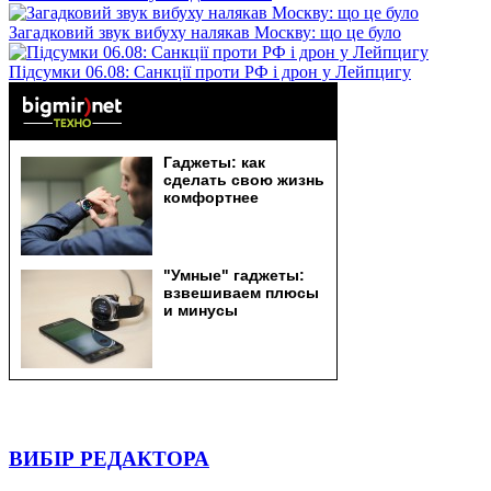
Загадковий звук вибуху налякав Москву: що це було
Підсумки 06.08: Санкції проти РФ і дрон у Лейпцигу
ВИБІР РЕДАКТОРА