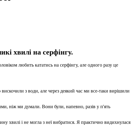
кі хвилі на серфінгу.
оловіком любить кататись на серфінгу, але одного разу це
ю вискочили з води, але через деякий час ми все-таки вирішили
ими, ніж ми думали. Вони були, напевно, разів у п'ять
гину хвилі і не могла з неї вибратися. Я практично видихнулася