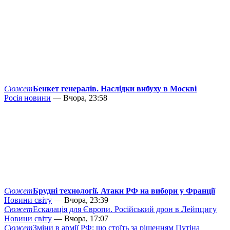
Сюжет
Бенкет генералів. Наслідки вибуху в Москві
Росія новини
— Вчора, 23:58
Сюжет
Брудні технології. Атаки РФ на вибори у Франції
Новини світу
— Вчора, 23:39
Сюжет
Ескалація для Європи. Російський дрон в Лейпцигу
Новини світу
— Вчора, 17:07
Сюжет
Зміни в армії РФ: що стоїть за рішенням Путіна