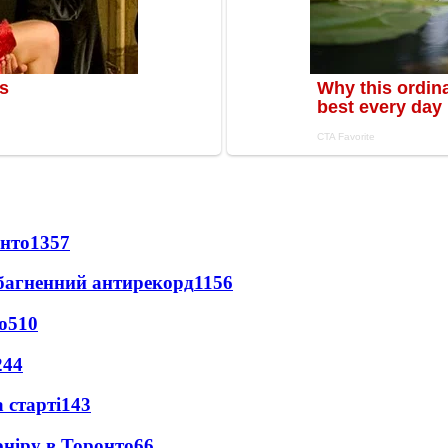
онто
1357
езбагненний антирекорд
1156
о
510
244
 старті
143
рніру в Торонто
66