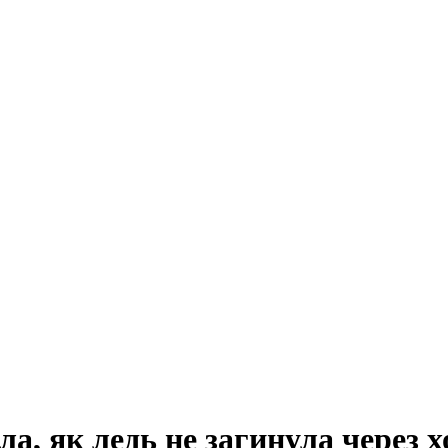
а, як ледь не загинула через х