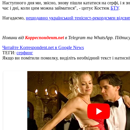
Наступного дня ми, звісно, знову пішли кататися на серфі, і я 
час і дні, коли цим можна займатися", - цитує Костюк
БТУ
.
Нагадаємо,
нещодавно український тенісист-рекордсмен відсвят
Новини від
Корреспондент.net
в Telegram та WhatsApp. Підпис
Читайте Korrespondent.net в Google News
ТЕГИ:
серфинг
Якщо ви помітили помилку, виділіть необхідний текст і натисніт