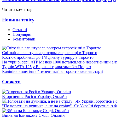
Читати коментарі
Новини тенісу
Останні
Популярні
Коментовані
Світоліна влаштувала розгром ексросіянці в Торонто
Костюк пробилася до 1/8 фіналу турніру в Торонто
На турнірі серії ATP Masters 1000 встановлено незбагненний а
Турнір WTA 125 у Варшаві триватиме без Подрез
Калініна вилетіла з "тисячника" в Торонто вже на старті
Сюжети
Вторгнення Росії в Україну. Онлайн
"Полювати на лучника, а не на стрілу". Як Україні боротись з 
Війна на Близькому Сході. Онлайн