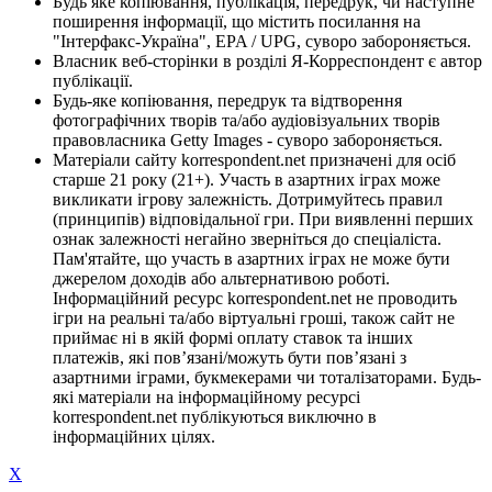
Будь яке копіювання, публікація, передрук, чи наступне
поширення інформації, що містить посилання на
"Інтерфакс-Україна", EPA / UPG, суворо забороняється.
Власник веб-сторінки в розділі Я-Корреспондент є автор
публікації.
Будь-яке копіювання, передрук та відтворення
фотографічних творів та/або аудіовізуальних творів
правовласника Getty Images - суворо забороняється.
Матеріали сайту korrespondent.net призначені для осіб
старше 21 року (21+). Участь в азартних іграх може
викликати ігрову залежність. Дотримуйтесь правил
(принципів) відповідальної гри. При виявленні перших
ознак залежності негайно зверніться до спеціаліста.
Пам'ятайте, що участь в азартних іграх не може бути
джерелом доходів або альтернативою роботі.
Інформаційний ресурс korrespondent.net не проводить
ігри на реальні та/або віртуальні гроші, також сайт не
приймає ні в якій формі оплату ставок та інших
платежів, які пов’язані/можуть бути пов’язані з
азартними іграми, букмекерами чи тоталізаторами. Будь-
які матеріали на інформаційному ресурсі
korrespondent.net публікуються виключно в
інформаційних цілях.
X