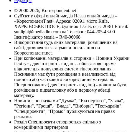
Редакція
© 2000-2026, Korrespondent.net
Суб'єкт у сфері онлайн-медіа Назва онлайн-медіа –
«КореспонденТ.net» Адреса: 02091, місто Київ,
ХАРКІВСЬКЕ ШОСЕ, будинок 172-Б, офіс 208/1 E-mail:
sunlight@mediadim.com.ua
Телефон: 044-205-43-00
Ідентифікатор медіа – R40-06068
Використання будь-яких матеріалів, розміщених на
сайті, дозволяється за умови посилання на
Корреспондент.net.
При копіюванні матеріалів зі сторінки « Новини України
і світу» , для інтернет - видань - обов'язкове пряме
відкрите для пошукових систем гіперпосилання .
Посилання має бути розміщена в незалежності від
повного або часткового використання матеріалів.
Гіперпосилання ( для інтернет - видань) - повинна бути
розміщена в підзаголовку або в першому абзаці
матеріалу.
Новини з позначками "Думка", "Експертиза", "Заява",
"Регіони", "Гроші", "Влада", "Вибори", "Тест-драйв",
"Спецпроекти", "Промо" публікуються на правах
реклами.
Розділ Спецпроекти створюється спільно з
комерційними партнерами.