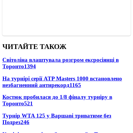
ЧИТАЙТЕ ТАКОЖ
Світоліна влаштувала розгром ексросіянці в
Торонто
1394
На турнірі серії ATP Masters 1000 встановлено
незбагненний антирекорд
1165
Костюк пробилася до 1/8 фіналу турніру в
Торонто
521
Турнір WTA 125 у Варшаві триватиме без
Подрез
246