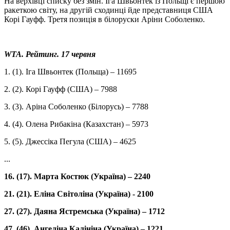
На верхівці списку без змін. Іга Швьонтек із Польщі є першою
ракеткою світу, на другій сходинці йде представниця США
Корі Гауфф. Третя позиція в білоруски Аріни Соболенко.
WTA. Рейтинг. 17 червня
1. (1). Іга Швьонтек (Польща) – 11695
2. (2). Корі Гауфф (США) – 7988
3. (3). Аріна Соболенко (Білорусь) – 7788
4. (4). Олена Рибакіна (Казахстан) – 5973
5. (5). Джессіка Пегула (США) – 4625
...
16. (17). Марта Костюк (Україна) – 2240
21. (21). Еліна Світоліна (Україна) - 2100
27. (27). Даяна Ястремська (Україна) – 1712
47. ​​(46). Ангеліна Калініна (Україна) – 1221