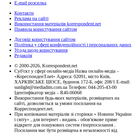
E-mail розсилка
Контакти
Реклама на сайті
Використання матеріалів korrespondent.net
Правила користування сайтом
Договір користування сайтом
Політика у сфері конфіденційності і персональних даних
Угода щодо користування
Редакція
© 2000-2026, Korrespondent.net
Суб'єкт у сфері онлайн-медіа Назва онлайн-медіа –
«КореспонденТ.net» Адреса: 02091, місто Київ,
ХАРКІВСЬКЕ ШОСЕ, будинок 172-Б, офіс 208/1 E-mail:
sunlight@mediadim.com.ua
Телефон: 044-205-43-00
Ідентифікатор медіа – R40-06068
Використання будь-яких матеріалів, розміщених на
сайті, дозволяється за умови посилання на
Корреспондент.net.
При копіюванні матеріалів зі сторінки « Новини України
і світу» , для інтернет - видань - обов'язкове пряме
відкрите для пошукових систем гіперпосилання .
Посилання має бути розміщена в незалежності від