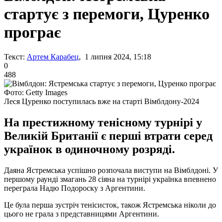
стартує з перемоги, Цуренко
програє
Текст:
Артем Карабец
, 1 липня 2024, 15:18
0
488
Фото: Getty Images
Леся Цуренко поступилась вже на старті Вімблдону-2024
На престижному тенісному турнірі у
Великій Британії є перші втрати серед
українок в одиночному розряді.
Даяна Ястремська успішно розпочала виступи на Вімблдоні. У
першому раунді змагань 28 сіяна на турнірі українка впевнено
переграла Надю Подороску з Аргентини.
Це була перша зустріч тенісисток, також Ястремська ніколи до
цього не грала з представницями Аргентини.