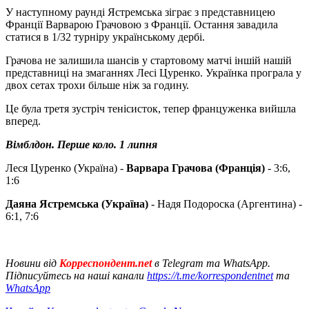
У наступному раунді Ястремська зіграє з представницею
Франції Варварою Грачовою з Франції. Остання завадила
статися в 1/32 турніру українському дербі.
Грачова не залишила шансів у стартовому матчі іншій нашій
представниці на змаганнях Лесі Цуренко. Українка програла у
двох сетах трохи більше ніж за годину.
Це була третя зустріч тенісисток, тепер француженка вийшла
вперед.
Вімблдон. Перше коло. 1 липня
Леся Цуренко (Україна) -
Варвара Грачова (Франція)
- 3:6,
1:6
Даяна Ястремська (Україна)
- Надя Подороска (Аргентина) -
6:1, 7:6
Новини від
Корреспондент.net
в Telegram та WhatsApp.
Підписуйтесь на наші канали
https://t.me/korrespondentnet
та
WhatsApp