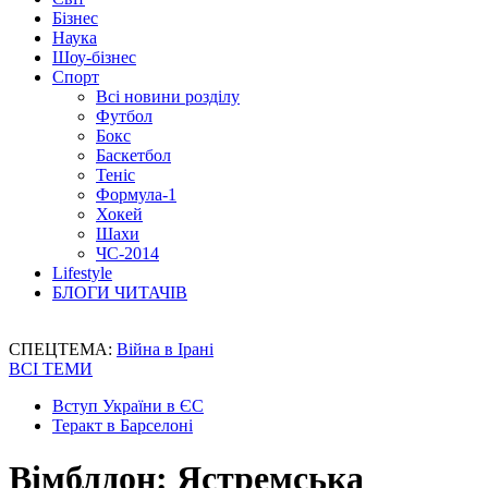
Бізнес
Наука
Шоу-бізнес
Спорт
Всі новини розділу
Футбол
Бокс
Баскетбол
Теніс
Формула-1
Хокей
Шахи
ЧС-2014
Lifestyle
БЛОГИ ЧИТАЧІВ
СПЕЦТЕМА:
Війна в Ірані
ВСІ ТЕМИ
Вступ України в ЄС
Теракт в Барселоні
Вімблдон: Ястремська