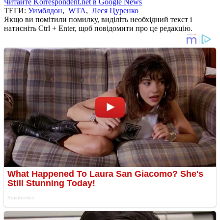
Читайте Korrespondent.net в Google News
ТЕГИ:
Уимблдон
,
WTA
,
Леся Цуренко
Якщо ви помітили помилку, виділіть необхідний текст і
натисніть Ctrl + Enter, щоб повідомити про це редакцію.