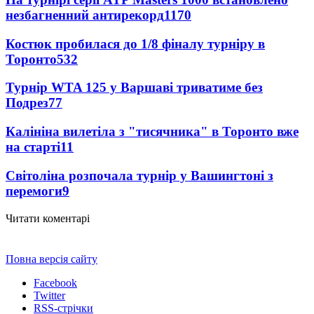
незбагненний антирекорд
1170
Костюк пробилася до 1/8 фіналу турніру в
Торонто
532
Турнір WTA 125 у Варшаві триватиме без
Подрез
77
Калініна вилетіла з "тисячника" в Торонто вже
на старті
11
Світоліна розпочала турнір у Вашингтоні з
перемоги
9
Читати коментарі
Повна версія сайту
Facebook
Twitter
RSS-стрічки