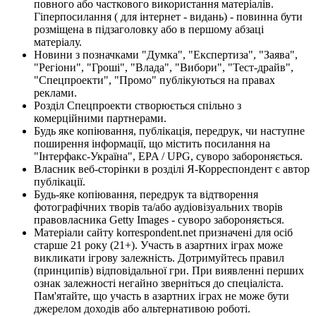
повного або часткового використання матеріалів.
Гіперпосилання ( для інтернет - видань) - повинна бути
розміщена в підзаголовку або в першому абзаці
матеріалу.
Новини з позначками "Думка", "Експертиза", "Заява",
"Регіони", "Гроші", "Влада", "Вибори", "Тест-драйв",
"Спецпроекти", "Промо" публікуються на правах
реклами.
Розділ Спецпроекти створюється спільно з
комерційними партнерами.
Будь яке копіювання, публікація, передрук, чи наступне
поширення інформації, що містить посилання на
"Інтерфакс-Україна", EPA / UPG, суворо забороняється.
Власник веб-сторінки в розділі Я-Корреспондент є автор
публікації.
Будь-яке копіювання, передрук та відтворення
фотографічних творів та/або аудіовізуальних творів
правовласника Getty Images - суворо забороняється.
Матеріали сайту korrespondent.net призначені для осіб
старше 21 року (21+). Участь в азартних іграх може
викликати ігрову залежність. Дотримуйтесь правил
(принципів) відповідальної гри. При виявленні перших
ознак залежності негайно зверніться до спеціаліста.
Пам'ятайте, що участь в азартних іграх не може бути
джерелом доходів або альтернативою роботі.