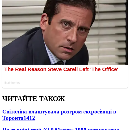
ЧИТАЙТЕ ТАКОЖ
Світоліна влаштувала розгром ексросіянці в
Торонто
1412
На турнірі серії ATP Masters 1000 встановлено