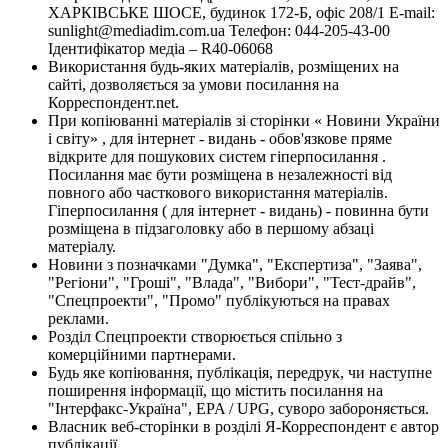
ХАРКІВСЬКЕ ШОСЕ, будинок 172-Б, офіс 208/1 E-mail:
sunlight@mediadim.com.ua
Телефон: 044-205-43-00
Ідентифікатор медіа – R40-06068
Використання будь-яких матеріалів, розміщених на
сайті, дозволяється за умови посилання на
Корреспондент.net.
При копіюванні матеріалів зі сторінки « Новини України
і світу» , для інтернет - видань - обов'язкове пряме
відкрите для пошукових систем гіперпосилання .
Посилання має бути розміщена в незалежності від
повного або часткового використання матеріалів.
Гіперпосилання ( для інтернет - видань) - повинна бути
розміщена в підзаголовку або в першому абзаці
матеріалу.
Новини з позначками "Думка", "Експертиза", "Заява",
"Регіони", "Гроші", "Влада", "Вибори", "Тест-драйв",
"Спецпроекти", "Промо" публікуються на правах
реклами.
Розділ Спецпроекти створюється спільно з
комерційними партнерами.
Будь яке копіювання, публікація, передрук, чи наступне
поширення інформації, що містить посилання на
"Інтерфакс-Україна", EPA / UPG, суворо забороняється.
Власник веб-сторінки в розділі Я-Корреспондент є автор
публікації.