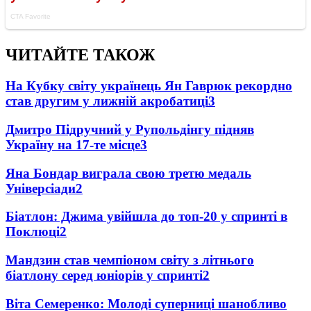
ЧИТАЙТЕ ТАКОЖ
На Кубку світу українець Ян Гаврюк рекордно
став другим у лижній акробатиці
3
Дмитро Підручний у Рупольдінгу підняв
Україну на 17-те місце
3
Яна Бондар виграла свою третю медаль
Універсіади
2
Біатлон: Джима увійшла до топ-20 у спринті в
Поклюці
2
Мандзин став чемпіоном світу з літнього
біатлону серед юніорів у спринті
2
Віта Семеренко: Молоді суперниці шанобливо