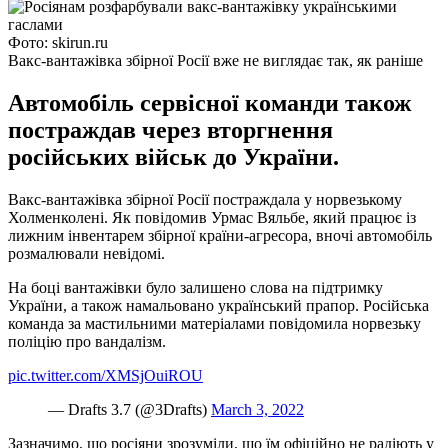
Фото: skirun.ru
Вакс-вантажівка збірної Росії вже не виглядає так, як раніше
Автомобіль сервісної команди також
постраждав через вторгнення
російських військ до України.
Вакс-вантажівка збірної Росії постраждала у норвезькому
Холменколені. Як повідомив Урмас Вяльбе, який працює із
лижним інвентарем збірної країни-агресора, вночі автомобіль
розмалювали невідомі.
На боці вантажівки було залишено слова на підтримку
України, а також намальовано український прапор. Російська
команда за мастильними матеріалами повідомила норвезьку
поліцію про вандалізм.
pic.twitter.com/XMSjOuiROU
— Drafts 3.7 (@3Drafts)
March 3, 2022
Зазначимо, що росіяни зрозуміли, що їм офіційно не радіють у