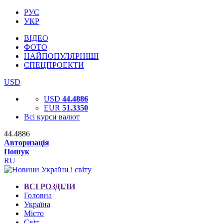
РУС
УКР
ВІДЕО
ФОТО
НАЙПОПУЛЯРНІШІ
СПЕЦПРОЕКТИ
USD
USD
44.4886
EUR
51.3350
Всі курси валют
44.4886
Авторизація
Пошук
RU
ВСІ РОЗДІЛИ
Головна
Україна
Місто
Світ