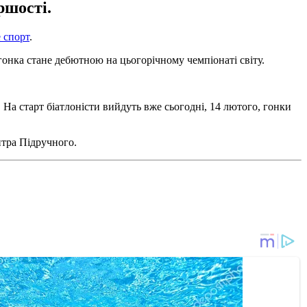
ршості.
 спорт
.
гонка стане дебютною на цьогорічному чемпіонаті світу.
а старт біатлоністи вийдуть вже сьогодні, 14 лютого, гонки
итра Підручного.