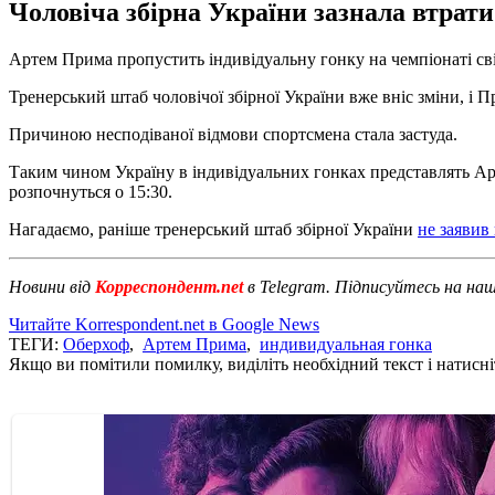
Чоловіча збірна України зазнала втрати
Артем Прима пропустить індивідуальну гонку на чемпіонаті сві
Тренерський штаб чоловічої збірної України вже вніс зміни, і 
Причиною несподіваної відмови спортсмена стала застуда.
Таким чином Україну в індивідуальних гонках представлять Ар
розпочнуться о 15:30.
Нагадаємо, раніше тренерський штаб збірної України
не заявив
Новини від
Корреспондент.net
в Telegram. Підписуйтесь на на
Читайте Korrespondent.net в Google News
ТЕГИ:
Оберхоф
,
Артем Прима
,
индивидуальная гонка
Якщо ви помітили помилку, виділіть необхідний текст і натисніт