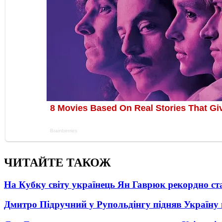
ЧИТАЙТЕ ТАКОЖ
На Кубку світу українець Ян Гаврюк рекордно ст
Дмитро Підручний у Рупольдінгу підняв Україну н