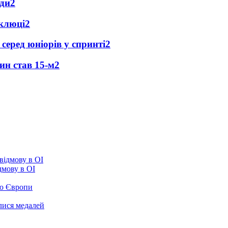
ади
2
оклюці
2
 серед юніорів у спринті
2
ин став 15-м
2
ідмову в ОІ
ою Європи
улися медалей