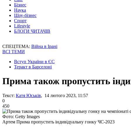
Бізнес
Наука
Шоу-бізнес
Спорт
Lifestyle
БЛОГИ ЧИТАЧІВ
СПЕЦТЕМА:
Війна в Ірані
ВСІ ТЕМИ
Вступ України в ЄС
Теракт в Барселоні
Прима також пропустить індив
Текст:
Катя Юськів
, 14 лютого 2023, 11:57
0
450
Фото: Getty Images
Артем Прима пропустить індивідуальну гонку ЧС-2023