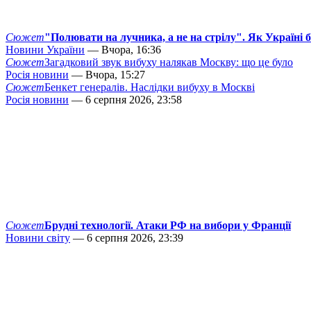
Сюжет
"Полювати на лучника, а не на стрілу". Як Україні 
Новини України
— Вчора, 16:36
Сюжет
Загадковий звук вибуху налякав Москву: що це було
Росія новини
— Вчора, 15:27
Сюжет
Бенкет генералів. Наслідки вибуху в Москві
Росія новини
— 6 серпня 2026, 23:58
Сюжет
Брудні технології. Атаки РФ на вибори у Франції
Новини світу
— 6 серпня 2026, 23:39