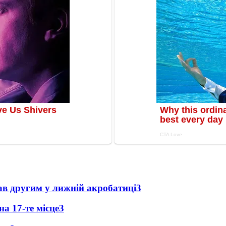
ав другим у лижній акробатиці
3
а 17-те місце
3