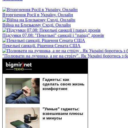
Вторгнення Росії в Україну. Онлайн
Війна на Близькому Сході. Онлайн
Підсумки 07.08: "Пекельні" санкції і "парад" дронів
Пекельні санкції. Рішення Сената США
"Полювати на лучника, а не на стрілу". Як Україні боротись з 