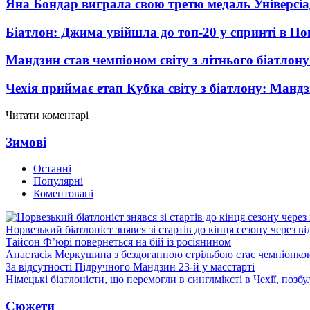
Яна Бондар виграла свою третю медаль Універсі
Біатлон: Джима увійшла до топ-20 у спринті в П
Мандзин став чемпіоном світу з літнього біатлону
Чехія приймає етап Кубка світу з біатлону: Мандз
Читати коментарі
Зимові
Останні
Популярні
Коментовані
Норвезький біатлоніст знявся зі стартів до кінця сезону через в
Тайсон Ф’юрі повернеться на бій із росіянином
Анастасія Меркушина з бездоганною стрільбою стає чемпіонк
За відсутності Підручного Мандзин 23-й у масстарті
Німецькі біатлоністи, що перемогли в синглміксті в Чехії, позб
Сюжети