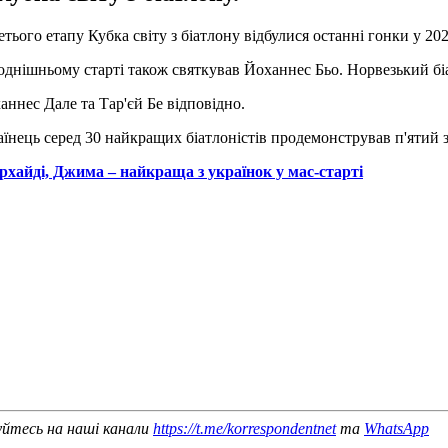
ього етапу Кубка світу з біатлону відбулися останні гонки у 2023
однішньому старті також святкував Йоханнес Бьо. Норвезький біа
аннес Дале та Тар'єй Бе відповідно.
їнець серед 30 найкращих біатлоністів продемонстрував п'ятий з 
хайді, Джима – найкраща з українок у мас-старті
уйтесь на наші канали
https://t.me/korrespondentnet
та
WhatsApp