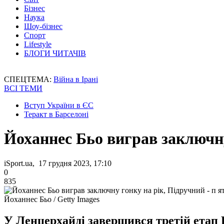
Бізнес
Наука
Шоу-бізнес
Спорт
Lifestyle
БЛОГИ ЧИТАЧІВ
СПЕЦТЕМА:
Війна в Ірані
ВСІ ТЕМИ
Вступ України в ЄС
Теракт в Барселоні
Йоханнес Бьо виграв заключну 
iSport.ua, 17 грудня 2023, 17:10
0
835
Йоханнес Бьо / Getty Images
У Ленцерхайді завершився третій етап К