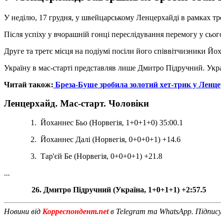
У неділю, 17 грудня, у швейцарському Ленцерхайді в рамках трет
Після успіху у вчорашній гонці переслідування перемогу у сьог
Друге та третє місця на подіумі посіли його співвітчизники Йох
Україну в мас-старті представляв лише Дмитро Підручний. Укра
Читай також:
Бреза-Буше зробила золотий хет-трик у Ленцер
Ленцерхайд. Мас-старт. Чоловіки
1. Йоханнес Бьо (Норвегія, 1+0+1+0) 35:00.1
2. Йоханнес Далі (Норвегія, 0+0+0+1) +14.6
3. Тар'єй Бе (Норвегія, 0+0+0+1) +21.8
...
26. Дмитро Підручний (Україна, 1+0+1+1) +2:57.5
Новини від
Корреспондент.net
в Telegram та WhatsApp. Підпис