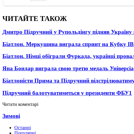
ЧИТАЙТЕ ТАКОЖ
Дмитро Підручний у Рупольдінгу підняв Україну н
Біатлон. Меркушина виграла спринт на Кубку I
Біатлон. Німці обіграли Фуркада, українці прова
Яна Бондар виграла свою третю медаль Універсі
Біатлоністи Прима та Підручний відстрілюватиму
Підручний балотуватиметься у президенти ФБУ
1
Читати коментарі
Зимові
Останні
Популярні