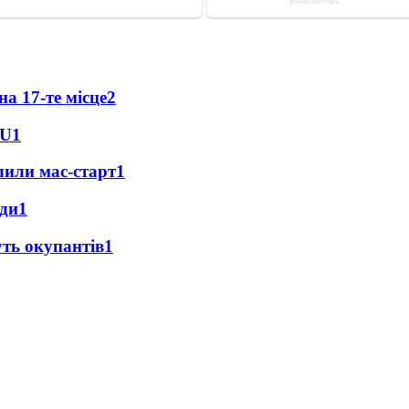
а 17-те місце
2
BU
1
лили мас-старт
1
ади
1
ть окупантів
1