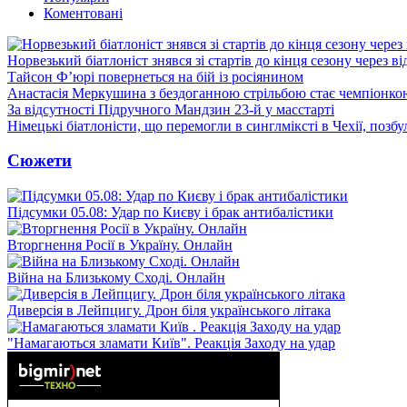
Коментовані
Норвезький біатлоніст знявся зі стартів до кінця сезону через в
Тайсон Ф’юрі повернеться на бій із росіянином
Анастасія Меркушина з бездоганною стрільбою стає чемпіонк
За відсутності Підручного Мандзин 23-й у масстарті
Німецькі біатлоністи, що перемогли в синглміксті в Чехії, позб
Сюжети
Підсумки 05.08: Удар по Києву і брак антибалістики
Вторгнення Росії в Україну. Онлайн
Війна на Близькому Сході. Онлайн
Диверсія в Лейпцигу. Дрон біля українського літака
"Намагаються зламати Київ". Реакція Заходу на удар