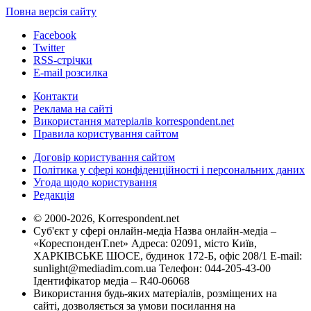
Повна версія сайту
Facebook
Twitter
RSS-стрічки
E-mail розсилка
Контакти
Реклама на сайті
Використання матеріалів korrespondent.net
Правила користування сайтом
Договір користування сайтом
Політика у сфері конфіденційності і персональних даних
Угода щодо користування
Редакція
© 2000-2026, Korrespondent.net
Суб'єкт у сфері онлайн-медіа Назва онлайн-медіа –
«КореспонденТ.net» Адреса: 02091, місто Київ,
ХАРКІВСЬКЕ ШОСЕ, будинок 172-Б, офіс 208/1 E-mail:
sunlight@mediadim.com.ua
Телефон: 044-205-43-00
Ідентифікатор медіа – R40-06068
Використання будь-яких матеріалів, розміщених на
сайті, дозволяється за умови посилання на