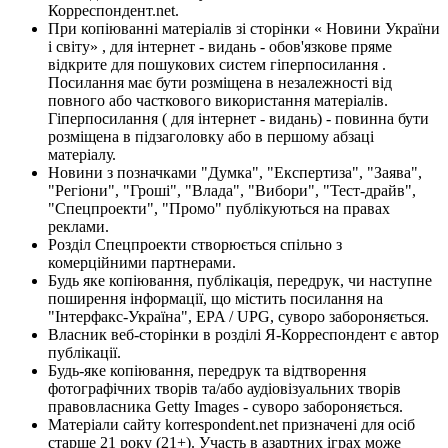
Корреспондент.net.
При копіюванні матеріалів зі сторінки « Новини України
і світу» , для інтернет - видань - обов'язкове пряме
відкрите для пошукових систем гіперпосилання .
Посилання має бути розміщена в незалежності від
повного або часткового використання матеріалів.
Гіперпосилання ( для інтернет - видань) - повинна бути
розміщена в підзаголовку або в першому абзаці
матеріалу.
Новини з позначками "Думка", "Експертиза", "Заява",
"Регіони", "Гроші", "Влада", "Вибори", "Тест-драйв",
"Спецпроекти", "Промо" публікуються на правах
реклами.
Розділ Спецпроекти створюється спільно з
комерційними партнерами.
Будь яке копіювання, публікація, передрук, чи наступне
поширення інформації, що містить посилання на
"Інтерфакс-Україна", EPA / UPG, суворо забороняється.
Власник веб-сторінки в розділі Я-Корреспондент є автор
публікації.
Будь-яке копіювання, передрук та відтворення
фотографічних творів та/або аудіовізуальних творів
правовласника Getty Images - суворо забороняється.
Матеріали сайту korrespondent.net призначені для осіб
старше 21 року (21+). Участь в азартних іграх може