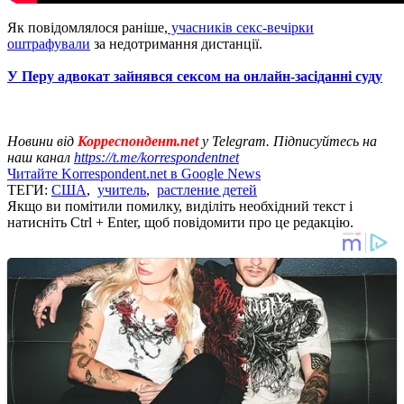
Як повідомлялося раніше,
учасників секс-вечірки
оштрафували
за недотримання дистанції.
У Перу адвокат зайнявся сексом на онлайн-засіданні суду
Новини від
Корреспондент.net
у Telegram. Підписуйтесь на
наш канал
https://t.me/korrespondentnet
Читайте Korrespondent.net в Google News
ТЕГИ:
США
,
учитель
,
растление детей
Якщо ви помітили помилку, виділіть необхідний текст і
натисніть Ctrl + Enter, щоб повідомити про це редакцію.