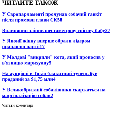
ЧИТАЙТЕ ТАКОЖ
У Європарламенті пролунав собачий гавкіт
після промови глави ЄК
58
Волинянин зліпив шестиметрову снігову бабу
27
У Японії жінку вперше обрали лідером
правлячої партії
17
У Молдові "викрили" кота, який проносив у
в'язницю марихуану
5
На аукціоні в Токіо блакитний тунець був
проданий за $1,75 млн
4
У Великобританії собаківники скаржаться на
маргіналізацію собак
2
Читати коментарі