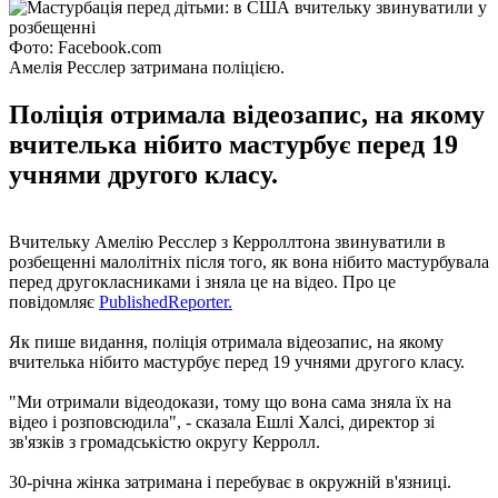
Фото: Facebook.com
Амелія Ресслер затримана поліцією.
Поліція отримала відеозапис, на якому
вчителька нібито мастурбує перед 19
учнями другого класу.
Вчительку Амелію Ресслер з Керроллтона звинуватили в
розбещенні малолітніх після того, як вона нібито мастурбувала
перед другокласниками і зняла це на відео. Про це
повідомляє
PublishedReporter.
Як пише видання, поліція отримала відеозапис, на якому
вчителька нібито мастурбує перед 19 учнями другого класу.
"Ми отримали відеодокази, тому що вона сама зняла їх на
відео і розповсюдила", - сказала Ешлі Халсі, директор зі
зв'язків з громадськістю округу Керролл.
30-річна жінка затримана і перебуває в окружній в'язниці.