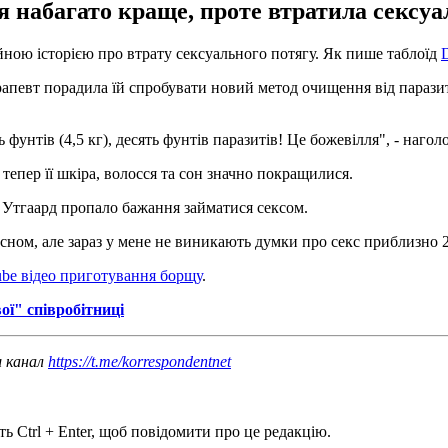
ся набагато краще, проте втратила сексуа
ною історією про втрату сексуального потягу. Як пише таблоїд
D
ерапевт порадила їй спробувати новий метод очищення від паразит
 фунтів (4,5 кг), десять фунтів паразитів! Це божевілля", - нагол
тепер її шкіра, волосся та сон значно покращилися.
 Утгаард пропало бажання займатися сексом.
 сном, але зараз у мене не виникають думки про секс приблизно 21
be відео приготування борщу
.
ої" співробітниці
ш канал
https://t.me/korrespondentnet
ь Ctrl + Enter, щоб повідомити про це редакцію.