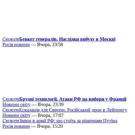
Сюжет
Бенкет генералів. Наслідки вибуху в Москві
Росія новини
— Вчора, 23:58
Сюжет
Брудні технології. Атаки РФ на вибори у Франції
Новини світу
— Вчора, 23:39
Сюжет
Ескалація для Європи. Російський дрон в Лейпцигу
Новини світу
— Вчора, 17:07
Сюжет
Зміни в армії РФ: що стоїть за рішенням Путіна
Росія новини
— Вчора, 15:20