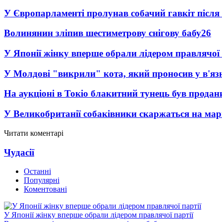
У Європарламенті пролунав собачий гавкіт післ
Волинянин зліпив шестиметрову снігову бабу
26
У Японії жінку вперше обрали лідером правлячої 
У Молдові "викрили" кота, який проносив у в'я
На аукціоні в Токіо блакитний тунець був продан
У Великобританії собаківники скаржаться на мар
Читати коментарі
Чудасії
Останні
Популярні
Коментовані
У Японії жінку вперше обрали лідером правлячої партії