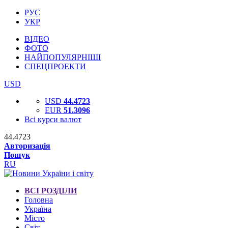
РУС
УКР
ВІДЕО
ФОТО
НАЙПОПУЛЯРНІШІ
СПЕЦПРОЕКТИ
USD
USD
44.4723
EUR
51.3096
Всі курси валют
44.4723
Авторизація
Пошук
RU
ВСІ РОЗДІЛИ
Головна
Україна
Місто
Світ