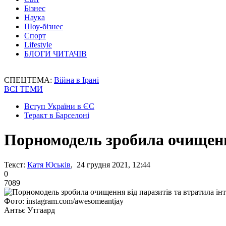
Бізнес
Наука
Шоу-бізнес
Спорт
Lifestyle
БЛОГИ ЧИТАЧІВ
СПЕЦТЕМА:
Війна в Ірані
ВСІ ТЕМИ
Вступ України в ЄС
Теракт в Барселоні
Порномодель зробила очищення
Текст:
Катя Юськів
, 24 грудня 2021, 12:44
0
7089
Фото: instagram.com/awesomeantjay
Антьє Утгаард