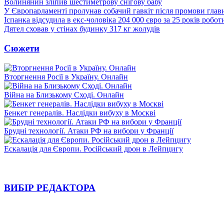
Волинянин зліпив шестиметрову снігову бабу
У Європарламенті пролунав собачий гавкіт після промови гла
Іспанка відсудила в екс-чоловіка 204 000 євро за 25 років робо
Дятел сховав у стінах будинку 317 кг жолудів
Сюжети
Вторгнення Росії в Україну. Онлайн
Війна на Близькому Сході. Онлайн
Бенкет генералів. Наслідки вибуху в Москві
Брудні технології. Атаки РФ на вибори у Франції
Ескалація для Європи. Російський дрон в Лейпцигу
ВИБІР РЕДАКТОРА