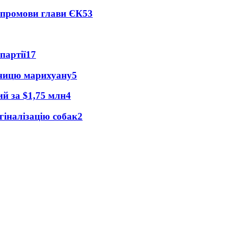
я промови глави ЄК
53
партії
17
зницю марихуану
5
ий за $1,75 млн
4
гіналізацію собак
2