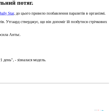
льний потяг.
aily Star
, до цього привело позбавлення паразитів в організмі.
ів. Утгаард стверджує, що він допоміг їй позбутися стрічкових
осила Антьє.
 день", - зізналася модель.