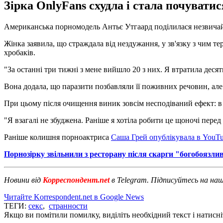
Зірка OnlyFans схудла і стала почувати
Американська порномодель Антьє Утгаард поділилася незвичай
Жінка заявила, що страждала від нездужання, у зв'язку з чим т
хробаків.
"За останні три тижні з мене вийшло 20 з них. Я втратила десять
Вона додала, що паразити позбавляли її поживних речовин, але 
При цьому після очищення виник зовсім несподіваний ефект: в
"Я взагалі не збуджена. Раніше я хотіла робити це щоночі перед
Раніше колишня порноактриса
Саша Грей опублікувала в YouTu
Порнозірку звільнили з ресторану після скарги "богобоязлив
Новини від
Корреспондент.net
в Telegram. Підписуйтесь на на
Читайте Korrespondent.net в Google News
ТЕГИ:
секс
,
странности
Якщо ви помітили помилку, виділіть необхідний текст і натисніт