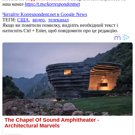
наш канал
https://t.me/korrespondentnet
Читайте Korrespondent.net в Google News
ТЕГИ:
США
,
видео
,
телеканал
Якщо ви помітили помилку, виділіть необхідний текст і
натисніть Ctrl + Enter, щоб повідомити про це редакцію.