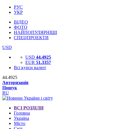
РУС
УКР
ВІДЕО
ФОТО
НАЙПОПУЛЯРНІШІ
СПЕЦПРОЕКТИ
USD
USD
44.4925
EUR
51.3357
Всі курси валют
44.4925
Авторизація
Пошук
RU
ВСІ РОЗДІЛИ
Головна
Україна
Місто
Світ