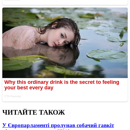
ЧИТАЙТЕ ТАКОЖ
У Європарламенті пролунав собачий гавкіт