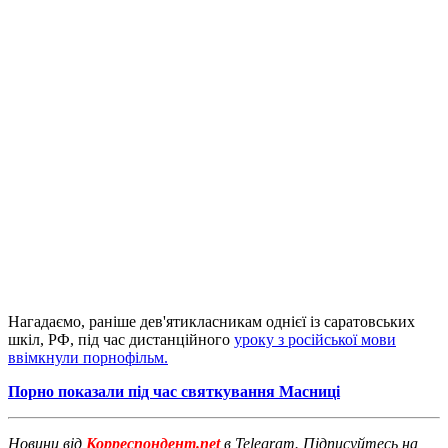
Нагадаємо, раніше дев'ятикласникам однієї із саратовських
шкіл, РФ, під час дистанційного
уроку з російської мови
ввімкнули порнофільм.
Порно показали під час святкування Масниці
Новини від
Корреспондент.net
в Telegram. Підписуйтесь на