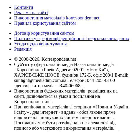
Контакти
Реклама на сайті
Використання матеріалів korrespondent.net
Правила користування сайтом
Договір користування сайтом
Політика у сфері конфіденційності і персональних даних
Угода щодо користування
Редакція
© 2000-2026, Korrespondent.net
Суб'єкт у сфері онлайн-медіа Назва онлайн-медіа –
«КореспонденТ.net» Адреса: 02091, місто Київ,
ХАРКІВСЬКЕ ШОСЕ, будинок 172-Б, офіс 208/1 E-mail:
sunlight@mediadim.com.ua
Телефон: 044-205-43-00
Ідентифікатор медіа – R40-06068
Використання будь-яких матеріалів, розміщених на
сайті, дозволяється за умови посилання на
Корреспондент.net.
При копіюванні матеріалів зі сторінки « Новини України
і світу» , для інтернет - видань - обов'язкове пряме
відкрите для пошукових систем гіперпосилання .
Посилання має бути розміщена в незалежності від
повного або часткового використання матеріалів.