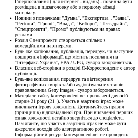
Гіперпосилання ( для інтернет - видань) - повинна бути
розміщена в підзаголовку або в першому абзаці
матеріалу.
Новини з позначками "Думка", "Експертиза", "Заява",
"Регіони", "Гроші", "Влада", "Вибори", "Тест-драйв",
"Спецпроекти", "Промо" публікуються на правах
реклами.
Розділ Спецпроекти створюється спільно з
комерційними партнерами.
Будь яке копіювання, публікація, передрук, чи наступне
поширення інформації, що містить посилання на
"Інтерфакс-Україна", EPA / UPG, суворо забороняється.
Власник веб-сторінки в розділі Я-Корреспондент є автор
публікації.
Будь-яке копіювання, передрук та відтворення
фотографічних творів та/або аудіовізуальних творів
правовласника Getty Images - суворо забороняється.
Матеріали сайту korrespondent.net призначені для осіб
старше 21 року (21+). Участь в азартних іграх може
викликати ігрову залежність. Дотримуйтесь правил
(принципів) відповідальної гри. При виявленні перших
ознак залежності негайно зверніться до спеціаліста.
Пам'ятайте, що участь в азартних іграх не може бути
джерелом доходів або альтернативою роботі.
Інформаційний ресурс korrespondent.net не проводить