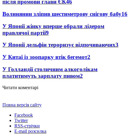
після промови глави ЄК
46
Волинянин зліпив шестиметрову снігову бабу
16
У Японії жінку вперше обрали лідером
правлячої партії
9
У Японії дельфін тероризує відпочиваючих
3
У Китаї із зоопарку втік бегемот
2
У Голландії столичним алкоголікам
платитимуть зарплату пивом
2
Читати коментарі
Повна версія сайту
Facebook
Twitter
RSS-стрічки
E-mail розсилка