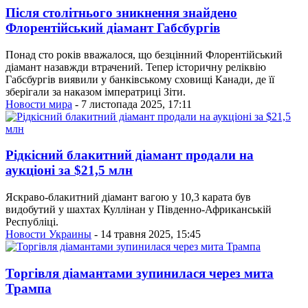
Після столітнього зникнення знайдено
Флорентійський діамант Габсбургів
Понад сто років вважалося, що безцінний Флорентійський
діамант назавжди втрачений. Тепер історичну реліквію
Габсбургів виявили у банківському сховищі Канади, де її
зберігали за наказом імператриці Зіти.
Новости мира
- 7 листопада 2025, 17:11
Рідкісний блакитний діамант продали на
аукціоні за $21,5 млн
Яскраво-блакитний діамант вагою у 10,3 карата був
видобутий у шахтах Куллінан у Південно-Африканській
Республіці.
Новости Украины
- 14 травня 2025, 15:45
Торгівля діамантами зупинилася через мита
Трампа