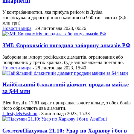
шкарпетці
У контрабандистки, яка прибула рейсом із Дубая,
конфіскували дорогоцінного каміння на 950 тис. злотих (8,6
млн грн).
Новости мира
- 29 листопада 2023, 06:26
ЗМІ: Єврокомісія погодила заборону алмазів РФ
Заборона на імпорт російських діамантів, огранованих або
полірованих у третіх країнах, буде запроваджена поетапно.
Новости мира
- 28 листопада 2023, 15:40
Найбільший блакитний діамант продали майже
за $44 млн
Bleu Royal в 17,61 карат прикрашає золоте кільце, з обох боків
його обрамляють два діаманти.
Lifestyle&Fashion
- 8 листопада 2023, 15:33
Сюжет
Підсумки 21.10: Удар по Харкову і бої в