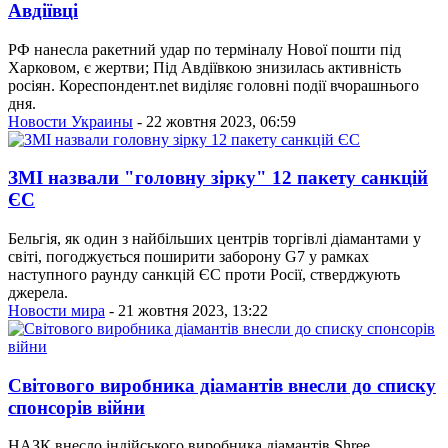
Авдіївці
РФ нанесла ракетний удар по терміналу Нової пошти під
Харковом, є жертви; Під Авдіївкою знизилась активність
росіян. Кореспондент.net виділяє головні події вчорашнього
дня.
Новости Украины
- 22 жовтня 2023, 06:59
ЗМІ назвали "головну зірку" 12 пакету санкцій
ЄС
Бельгія, як один з найбільших центрів торгівлі діамантами у
світі, погоджується поширити заборону G7 у рамках
наступного раунду санкцій ЄС проти Росії, стверджують
джерела.
Новости мира
- 21 жовтня 2023, 13:22
Світового виробника діамантів внесли до списку
спонсорів війни
НАЗК внесло індійського виробника діамантів Shree