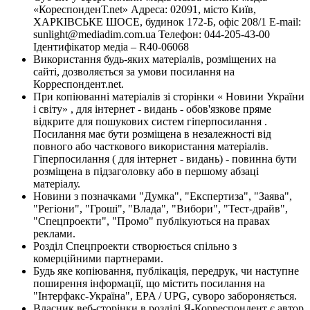
«КореспонденТ.net» Адреса: 02091, місто Київ,
ХАРКІВСЬКЕ ШОСЕ, будинок 172-Б, офіс 208/1 E-mail:
sunlight@mediadim.com.ua
Телефон: 044-205-43-00
Ідентифікатор медіа – R40-06068
Використання будь-яких матеріалів, розміщених на
сайті, дозволяється за умови посилання на
Корреспондент.net.
При копіюванні матеріалів зі сторінки « Новини України
і світу» , для інтернет - видань - обов'язкове пряме
відкрите для пошукових систем гіперпосилання .
Посилання має бути розміщена в незалежності від
повного або часткового використання матеріалів.
Гіперпосилання ( для інтернет - видань) - повинна бути
розміщена в підзаголовку або в першому абзаці
матеріалу.
Новини з позначками "Думка", "Експертиза", "Заява",
"Регіони", "Гроші", "Влада", "Вибори", "Тест-драйв",
"Спецпроекти", "Промо" публікуються на правах
реклами.
Розділ Спецпроекти створюється спільно з
комерційними партнерами.
Будь яке копіювання, публікація, передрук, чи наступне
поширення інформації, що містить посилання на
"Інтерфакс-Україна", EPA / UPG, суворо забороняється.
Власник веб-сторінки в розділі Я-Корреспондент є автор