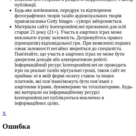
публікації.
Будь-яке копіювання, передрук та відтворення
фотографічних творів та/або аудіовізуальних творів
правовласника Getty Images - суворо забороняється.
Матеріали сайту korrespondent.net призначені для осіб
старше 21 року (21+). Участь в азартних іграх може
викликати ігрову залежність. Дотримуйтесь правил
(принципів) відповідальної гри. При виявленні перших
ознак залежності негайно зверніться до спеціаліста.
Пам'ятайте, що участь в азартних іграх не може бути
джерелом доходів або альтернативою роботі.
Інформаційний ресурс korrespondent.net не проводить
ігри на реальні та/або віртуальні гроші, також сайт не
приймає ні в якій формі оплату ставок та інших
платежів, які пов’язані/можуть бути пов’язані з
азартними іграми, букмекерами чи тоталізаторами. Будь-
які матеріали на інформаційному ресурсі
korrespondent.net публікуються виключно в
інформаційних цілях.
X
Ошибка