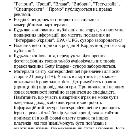
"Регіони", "Гроші", "Влада", "Вибори", "Тест-драйв",
"Спецпроекти", "Промо" публікуються на правах
реклами.
Розділ Спецпроекти створюється спільно з
комерційними партнерами.
Будь яке копіювання, публікація, передрук, чи наступне
поширення інформації, що містить посилання на
"Інтерфакс-Україна", EPA / UPG, суворо забороняється.
Власник веб-сторінки в розділі Я-Корреспондент є автор
публікації.
Будь-яке копіювання, передрук та відтворення
фотографічних творів та/або аудіовізуальних творів
правовласника Getty Images - суворо забороняється.
Матеріали сайту korrespondent.net призначені для осіб
старше 21 року (21+). Участь в азартних іграх може
викликати ігрову залежність. Дотримуйтесь правил
(принципів) відповідальної гри. При виявленні перших
ознак залежності негайно зверніться до спеціаліста.
Пам'ятайте, що участь в азартних іграх не може бути
джерелом доходів або альтернативою роботі.
Інформаційний ресурс korrespondent.net не проводить
ігри на реальні та/або віртуальні гроші, також сайт не
приймає ні в якій формі оплату ставок та інших
платежів, які пов’язані/можуть бути пов’язані з
азартними іграми, букмекерами чи тоталізаторами. Будь-