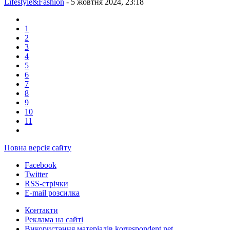
Lifestyle&Fashion
- 5 жовтня 2024, 23:18
1
2
3
4
5
6
7
8
9
10
11
Повна версія сайту
Facebook
Twitter
RSS-стрічки
E-mail розсилка
Контакти
Реклама на сайті
Використання матеріалів korrespondent.net