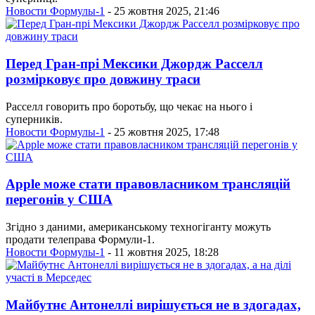
Новости Формулы-1
- 25 жовтня 2025, 21:46
Перед Гран-прі Мексики Джордж Расселл
розмірковує про довжину траси
Расселл говорить про боротьбу, що чекає на нього і
суперників.
Новости Формулы-1
- 25 жовтня 2025, 17:48
Apple може стати правовласником трансляцій
перегонів у США
Згідно з даними, американському техногіганту можуть
продати телеправа Формули-1.
Новости Формулы-1
- 11 жовтня 2025, 18:28
Майбутнє Антонеллі вирішується не в здогадах,