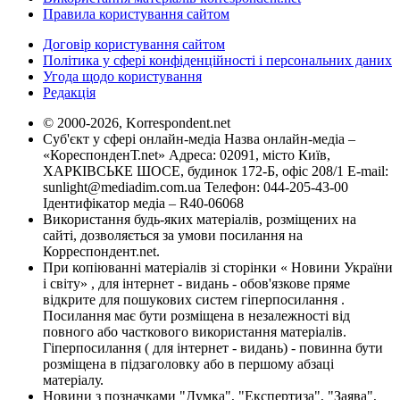
Правила користування сайтом
Договір користування сайтом
Політика у сфері конфіденційності і персональних даних
Угода щодо користування
Редакція
© 2000-2026, Korrespondent.net
Суб'єкт у сфері онлайн-медіа Назва онлайн-медіа –
«КореспонденТ.net» Адреса: 02091, місто Київ,
ХАРКІВСЬКЕ ШОСЕ, будинок 172-Б, офіс 208/1 E-mail:
sunlight@mediadim.com.ua
Телефон: 044-205-43-00
Ідентифікатор медіа – R40-06068
Використання будь-яких матеріалів, розміщених на
сайті, дозволяється за умови посилання на
Корреспондент.net.
При копіюванні матеріалів зі сторінки « Новини України
і світу» , для інтернет - видань - обов'язкове пряме
відкрите для пошукових систем гіперпосилання .
Посилання має бути розміщена в незалежності від
повного або часткового використання матеріалів.
Гіперпосилання ( для інтернет - видань) - повинна бути
розміщена в підзаголовку або в першому абзаці
матеріалу.
Новини з позначками "Думка", "Експертиза", "Заява",