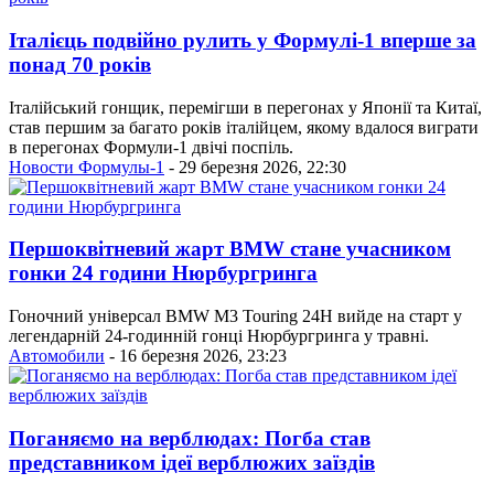
Італієць подвійно рулить у Формулі-1 вперше за
понад 70 років
Італійський гонщик, перемігши в перегонах у Японії та Китаї,
став першим за багато років італійцем, якому вдалося виграти
в перегонах Формули-1 двічі поспіль.
Новости Формулы-1
- 29 березня 2026, 22:30
Першоквітневий жарт BMW стане учасником
гонки 24 години Нюрбургринга
Гоночний універсал BMW M3 Touring 24H вийде на старт у
легендарній 24-годинній гонці Нюрбургринга у травні.
Автомобили
- 16 березня 2026, 23:23
Поганяємо на верблюдах: Погба став
представником ідеї верблюжих заїздів