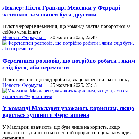
Леклер: Після Гран-прі Мексики у Феррарі
залишаються шанси бути другими
Пілот Феррарі впевнений, що команда здатна поборотися за
срібло чемпіонату.
Новости Формулы-1
- 30 жовтня 2025, 22:49
Ферстаппен розповів, що потрібно робити і яким
слід бути, аби перемогти
Пілот пояснив, що слід зробити, якщо хочеш виграти гонку.
Новости Формулы-1
- 25 жовтня 2025, 23:13
У команді Макларен уважають корисним, якщо
вдасться зупинити Ферстаппена
У Макларені вважають, що буде лише на користь, якщо
пощастить зупинити натхненний прорив гонщика команди-
суперниці.