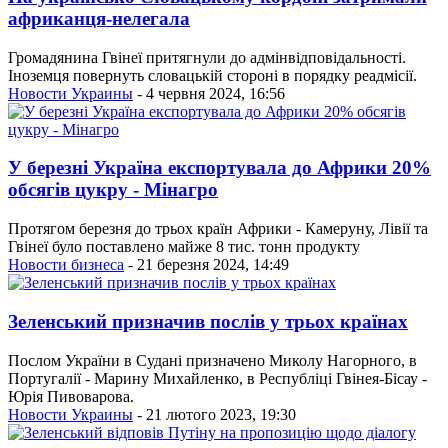
африканця-нелегала
Громадянина Гвінеї притягнули до адмінвідповідальності.
Іноземця повернуть словацькій стороні в порядку реадмісії.
Новости Украины
- 4 червня 2024, 16:56
У березні Україна експортувала до Африки 20%
обсягів цукру - Мінагро
Протягом березня до трьох країн Африки - Камеруну, Лівії та
Гвінеї було поставлено майже 8 тис. тонн продукту
Новости бизнеса
- 21 березня 2024, 14:49
Зеленський призначив послів у трьох країнах
Послом України в Судані призначено Миколу Нагорного, в
Португалії - Марину Михайленко, в Республіці Гвінея-Бісау -
Юрія Пивоварова.
Новости Украины
- 21 лютого 2023, 19:30