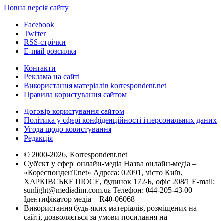
Повна версія сайту
Facebook
Twitter
RSS-стрічки
E-mail розсилка
Контакти
Реклама на сайті
Використання матеріалів korrespondent.net
Правила користування сайтом
Договір користування сайтом
Політика у сфері конфіденційності і персональних даних
Угода щодо користування
Редакція
© 2000-2026, Korrespondent.net
Суб'єкт у сфері онлайн-медіа Назва онлайн-медіа –
«КореспонденТ.net» Адреса: 02091, місто Київ,
ХАРКІВСЬКЕ ШОСЕ, будинок 172-Б, офіс 208/1 E-mail:
sunlight@mediadim.com.ua
Телефон: 044-205-43-00
Ідентифікатор медіа – R40-06068
Використання будь-яких матеріалів, розміщених на
сайті, дозволяється за умови посилання на