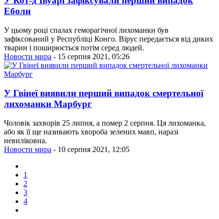
У Кот-д'Івуарі зафіксували перший випадок
Еболи
У цьому році спалах геморагічної лихоманки був
зафіксований у Республіці Конго. Вірус передається від диких
тварин і поширюється потім серед людей.
Новости мира
- 15 серпня 2021, 05:26
У Гвінеї виявили перший випадок смертельної
лихоманки Марбург
Чоловік захворів 25 липня, а помер 2 серпня. Ця лихоманка,
або як її ще називають хвороба зелених мавп, наразі
невиліковна.
Новости мира
- 10 серпня 2021, 12:05
1
2
3
4