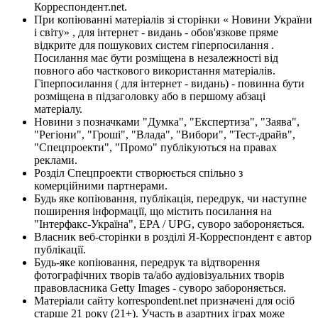
Корреспондент.net.
При копіюванні матеріалів зі сторінки « Новини України
і світу» , для інтернет - видань - обов'язкове пряме
відкрите для пошукових систем гіперпосилання .
Посилання має бути розміщена в незалежності від
повного або часткового використання матеріалів.
Гіперпосилання ( для інтернет - видань) - повинна бути
розміщена в підзаголовку або в першому абзаці
матеріалу.
Новини з позначками "Думка", "Експертиза", "Заява",
"Регіони", "Гроші", "Влада", "Вибори", "Тест-драйв",
"Спецпроекти", "Промо" публікуються на правах
реклами.
Розділ Спецпроекти створюється спільно з
комерційними партнерами.
Будь яке копіювання, публікація, передрук, чи наступне
поширення інформації, що містить посилання на
"Інтерфакс-Україна", EPA / UPG, суворо забороняється.
Власник веб-сторінки в розділі Я-Корреспондент є автор
публікації.
Будь-яке копіювання, передрук та відтворення
фотографічних творів та/або аудіовізуальних творів
правовласника Getty Images - суворо забороняється.
Матеріали сайту korrespondent.net призначені для осіб
старше 21 року (21+). Участь в азартних іграх може