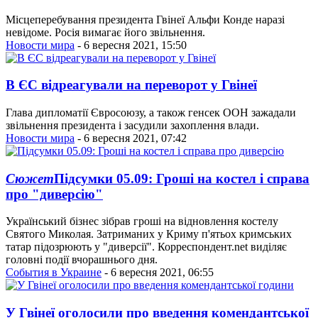
Місцеперебування президента Гвінеї Альфи Конде наразі
невідоме. Росія вимагає його звільнення.
Новости мира
- 6 вересня 2021, 15:50
В ЄС відреагували на переворот у Гвінеї
Глава дипломатії Євросоюзу, а також генсек ООН зажадали
звільнення президента і засудили захоплення влади.
Новости мира
- 6 вересня 2021, 07:42
Сюжет
Підсумки 05.09: Гроші на костел і справа
про "диверсію"
Український бізнес зібрав гроші на відновлення костелу
Святого Миколая. Затриманих у Криму п'ятьох кримських
татар підозрюють у "диверсії". Корреспондент.net виділяє
головні події вчорашнього дня.
События в Украине
- 6 вересня 2021, 06:55
У Гвінеї оголосили про введення комендантської