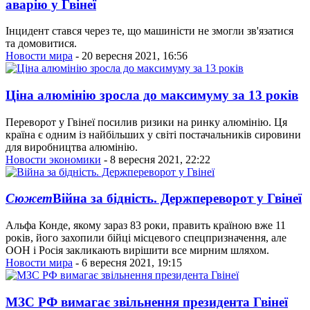
аварію у Гвінеї
Інцидент стався через те, що машиністи не змогли зв'язатися
та домовитися.
Новости мира
- 20 вересня 2021, 16:56
Ціна алюмінію зросла до максимуму за 13 років
Переворот у Гвінеї посилив ризики на ринку алюмінію. Ця
країна є одним із найбільших у світі постачальників сировини
для виробництва алюмінію.
Новости экономики
- 8 вересня 2021, 22:22
Сюжет
Війна за бідність. Держпереворот у Гвінеї
Альфа Конде, якому зараз 83 роки, править країною вже 11
років, його захопили бійці місцевого спецпризначення, але
ООН і Росія закликають вирішити все мирним шляхом.
Новости мира
- 6 вересня 2021, 19:15
МЗС РФ вимагає звільнення президента Гвінеї