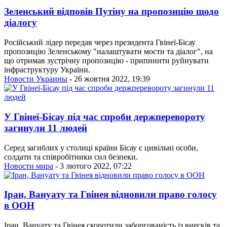
Зеленський відповів Путіну на пропозицію щодо
діалогу
Російський лідер передав через президента Гвінеї-Бісау
пропозицію Зеленському "налаштувати мости та діалог", на
що отримав зустрічну пропозицію - припинити руйнувати
інфраструктуру України.
Новости Украины
- 26 жовтня 2022, 19:39
У Гвінеї-Бісау під час спроби держперевороту
загинули 11 людей
Серед загиблих у столиці країни Бісау є цивільні особи,
солдати та співробітники сил безпеки.
Новости мира
- 3 лютого 2022, 07:22
Іран, Вануату та Гвінея відновили право голосу
в ООН
Іран, Вануату та Гвінея скоротили заборгованість із внесків та