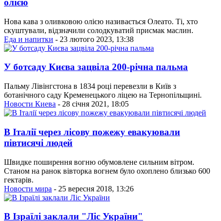
олією
Нова кава з оливковою олією називається Олеато. Ті, хто
скуштували, відзначили солодкуватий присмак маслин.
Еда и напитки
- 23 лютого 2023, 13:38
У ботсаду Києва зацвіла 200-річна пальма
Пальму Лівінгстона в 1834 році перевезли в Київ з
ботанічного саду Кременецького ліцею на Тернопільщині.
Новости Киева
- 28 січня 2021, 18:05
В Італії через лісову пожежу евакуювали
півтисячі людей
Швидке поширення вогню обумовлене сильним вітром.
Станом на ранок вівторка вогнем було охоплено близько 600
гектарів.
Новости мира
- 25 вересня 2018, 13:26
В Ізраїлі заклали "Ліс України"