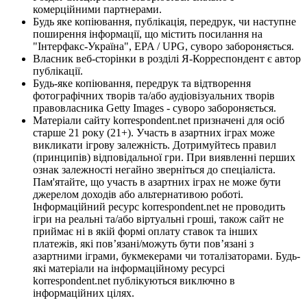
комерційними партнерами.
Будь яке копіювання, публікація, передрук, чи наступне
поширення інформації, що містить посилання на
"Інтерфакс-Україна", EPA / UPG, суворо забороняється.
Власник веб-сторінки в розділі Я-Корреспондент є автор
публікації.
Будь-яке копіювання, передрук та відтворення
фотографічних творів та/або аудіовізуальних творів
правовласника Getty Images - суворо забороняється.
Матеріали сайту korrespondent.net призначені для осіб
старше 21 року (21+). Участь в азартних іграх може
викликати ігрову залежність. Дотримуйтесь правил
(принципів) відповідальної гри. При виявленні перших
ознак залежності негайно зверніться до спеціаліста.
Пам'ятайте, що участь в азартних іграх не може бути
джерелом доходів або альтернативою роботі.
Інформаційний ресурс korrespondent.net не проводить
ігри на реальні та/або віртуальні гроші, також сайт не
приймає ні в якій формі оплату ставок та інших
платежів, які пов’язані/можуть бути пов’язані з
азартними іграми, букмекерами чи тоталізаторами. Будь-
які матеріали на інформаційному ресурсі
korrespondent.net публікуються виключно в
інформаційних цілях.