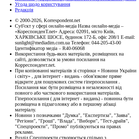
Угода щодо користування
Редакція
© 2000-2026, Korrespondent.net
Суб'єкт у сфері онлайн-медіа Назва онлайн-медіа –
«КореспонденТ.net» Адреса: 02091, місто Київ,
ХАРКІВСЬКЕ ШОСЕ, будинок 172-Б, офіс 208/1 E-mail:
sunlight@mediadim.com.ua
Телефон: 044-205-43-00
Ідентифікатор медіа – R40-06068
Використання будь-яких матеріалів, розміщених на
сайті, дозволяється за умови посилання на
Корреспондент.net.
При копіюванні матеріалів зі сторінки « Новини України
і світу» , для інтернет - видань - обов'язкове пряме
відкрите для пошукових систем гіперпосилання .
Посилання має бути розміщена в незалежності від
повного або часткового використання матеріалів.
Гіперпосилання ( для інтернет - видань) - повинна бути
розміщена в підзаголовку або в першому абзаці
матеріалу.
Новини з позначками "Думка", "Експертиза", "Заява",
"Регіони", "Гроші", "Влада", "Вибори", "Тест-драйв",
"Спецпроекти", "Промо" публікуються на правах
реклами.
Розділ Спецпроекти створюється спільно з