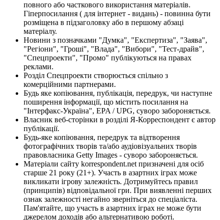
повного або часткового використання матеріалів.
Гіперпосилання ( для інтернет - видань) - повинна бути
розміщена в підзаголовку або в першому абзаці
матеріалу.
Новини з позначками "Думка", "Експертиза", "Заява",
"Регіони", "Гроші", "Влада", "Вибори", "Тест-драйв",
"Спецпроекти", "Промо" публікуються на правах
реклами.
Розділ Спецпроекти створюється спільно з
комерційними партнерами.
Будь яке копіювання, публікація, передрук, чи наступне
поширення інформації, що містить посилання на
"Інтерфакс-Україна", EPA / UPG, суворо забороняється.
Власник веб-сторінки в розділі Я-Корреспондент є автор
публікації.
Будь-яке копіювання, передрук та відтворення
фотографічних творів та/або аудіовізуальних творів
правовласника Getty Images - суворо забороняється.
Матеріали сайту korrespondent.net призначені для осіб
старше 21 року (21+). Участь в азартних іграх може
викликати ігрову залежність. Дотримуйтесь правил
(принципів) відповідальної гри. При виявленні перших
ознак залежності негайно зверніться до спеціаліста.
Пам'ятайте, що участь в азартних іграх не може бути
джерелом доходів або альтернативою роботі.