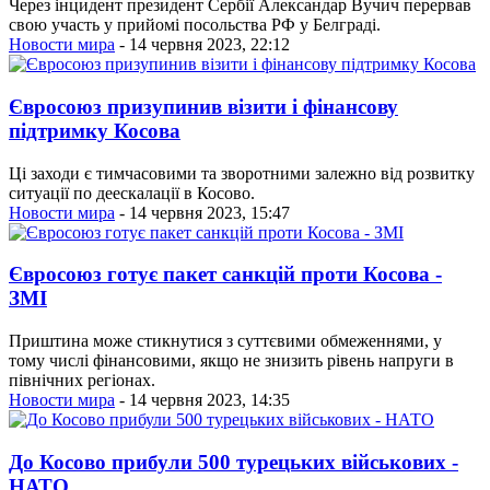
Через інцидент президент Сербії Александар Вучич перервав
свою участь у прийомі посольства РФ у Белграді.
Новости мира
- 14 червня 2023, 22:12
Євросоюз призупинив візити і фінансову
підтримку Косова
Ці заходи є тимчасовими та зворотними залежно від розвитку
ситуації по деескалації в Косово.
Новости мира
- 14 червня 2023, 15:47
Євросоюз готує пакет санкцій проти Косова -
ЗМІ
Приштина може стикнутися з суттєвими обмеженнями, у
тому числі фінансовими, якщо не знизить рівень напруги в
північних регіонах.
Новости мира
- 14 червня 2023, 14:35
До Косово прибули 500 турецьких військових -
НАТО