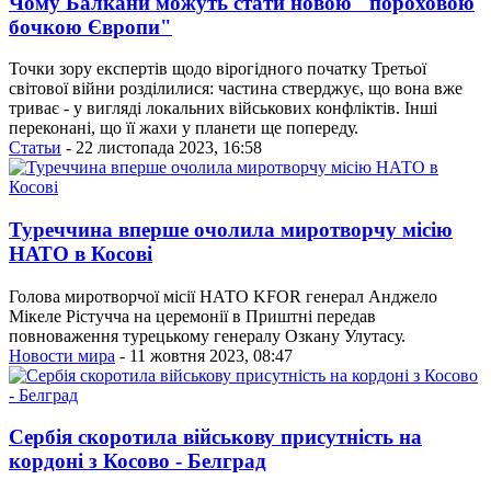
Чому Балкани можуть стати новою "пороховою
бочкою Європи"
Точки зору експертів щодо вірогідного початку Третьої
світової війни розділилися: частина стверджує, що вона вже
триває - у вигляді локальних військових конфліктів. Інші
переконані, що її жахи у планети ще попереду.
Статьи
- 22 листопада 2023, 16:58
Туреччина вперше очолила миротворчу місію
НАТО в Косові
Голова миротворчої місії НАТО KFOR генерал Анджело
Мікеле Рістучча на церемонії в Приштні передав
повноваження турецькому генералу Озкану Улутасу.
Новости мира
- 11 жовтня 2023, 08:47
Сербія скоротила військову присутність на
кордоні з Косово - Белград