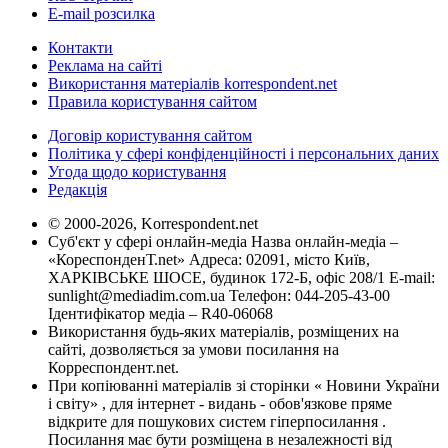
E-mail розсилка
Контакти
Реклама на сайті
Використання матеріалів korrespondent.net
Правила користування сайтом
Договір користування сайтом
Політика у сфері конфіденційності і персональних даних
Угода щодо користування
Редакція
© 2000-2026, Korrespondent.net
Суб'єкт у сфері онлайн-медіа Назва онлайн-медіа –
«КореспонденТ.net» Адреса: 02091, місто Київ,
ХАРКІВСЬКЕ ШОСЕ, будинок 172-Б, офіс 208/1 E-mail:
sunlight@mediadim.com.ua
Телефон: 044-205-43-00
Ідентифікатор медіа – R40-06068
Використання будь-яких матеріалів, розміщених на
сайті, дозволяється за умови посилання на
Корреспондент.net.
При копіюванні матеріалів зі сторінки « Новини України
і світу» , для інтернет - видань - обов'язкове пряме
відкрите для пошукових систем гіперпосилання .
Посилання має бути розміщена в незалежності від