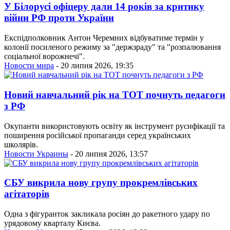
У Білорусі офіцеру дали 14 років за критику
війни РФ проти України
Експідполковник Антон Черемних відбуватиме термін у
колонії посиленого режиму за "держзраду" та "розпалювання
соціальної ворожнечі".
Новости мира
- 20 липня 2026, 19:35
Новий навчальний рік на ТОТ почнуть педагоги
з РФ
Окупанти використовують освіту як інструмент русифікації та
поширення російської пропаганди серед українських
школярів.
Новости Украины
- 20 липня 2026, 13:57
СБУ викрила нову групу прокремлівських
агітаторів
Одна з фігуранток закликала росіян до ракетного удару по
урядовому кварталу Києва.