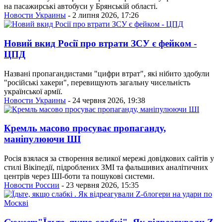
на пасажирські автобуси у Брянській області.
Новости Украины
- 2 липня 2026, 17:26
Новий вкид Росії про втрати ЗСУ є фейком -
ЦПД
Названі пропагандистами "цифри втрат", які нібито здобули
"російські хакери", перевищують загальну чисельність
української армії.
Новости Украины
- 24 червня 2026, 19:38
Кремль масово просуває пропаганду,
маніпулюючи ШІ
Росія взялася за створення великої мережі довідкових сайтів у
стилі Вікіпедії, підроблених ЗМІ та фальшивих аналітичних
центрів через ШІ-боти та пошукові системи.
Новости России
- 23 червня 2026, 15:35