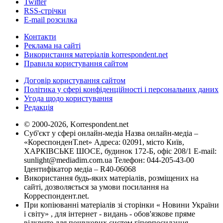
Twitter
RSS-стрічки
E-mail розсилка
Контакти
Реклама на сайті
Використання матеріалів korrespondent.net
Правила користування сайтом
Договір користування сайтом
Політика у сфері конфіденційності і персональних даних
Угода щодо користування
Редакція
© 2000-2026, Korrespondent.net
Суб'єкт у сфері онлайн-медіа Назва онлайн-медіа –
«КореспонденТ.net» Адреса: 02091, місто Київ,
ХАРКІВСЬКЕ ШОСЕ, будинок 172-Б, офіс 208/1 E-mail:
sunlight@mediadim.com.ua
Телефон: 044-205-43-00
Ідентифікатор медіа – R40-06068
Використання будь-яких матеріалів, розміщених на
сайті, дозволяється за умови посилання на
Корреспондент.net.
При копіюванні матеріалів зі сторінки « Новини України
і світу» , для інтернет - видань - обов'язкове пряме
відкрите для пошукових систем гіперпосилання .