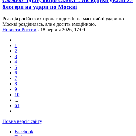
Сюжет
"Їдьте, якщо слабкі". Як відреагували Z-
блогери на удари по Москві
Реакція російських пропагандистів на масштабні удари по
Москві розділилась, але є досить емоційною.
Новости России
- 18 червня 2026, 17:09
1
2
3
4
5
6
7
8
9
10
...
61
Повна версія сайту
Facebook