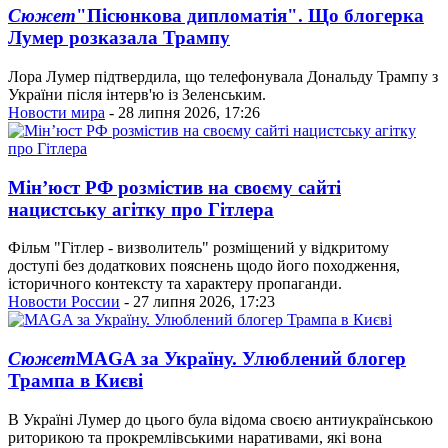
Сюжет
"Пісюнкова дипломатія". Що блогерка
Лумер розказала Трампу
Лора Лумер підтвердила, що телефонувала Дональду Трампу з
України після інтерв'ю із Зеленським.
Новости мира
- 28 липня 2026, 17:26
Мін’юст РФ розмістив на своєму сайті
нацистську агітку про Гітлера
Фільм "Гітлер - визволитель" розміщений у відкритому
доступі без додаткових пояснень щодо його походження,
історичного контексту та характеру пропаганди.
Новости России
- 27 липня 2026, 17:23
Сюжет
MAGA за Україну. Улюблений блогер
Трампа в Києві
В Україні Лумер до цього була відома своєю антиукраїнською
риторикою та прокремлівськими наративами, які вона