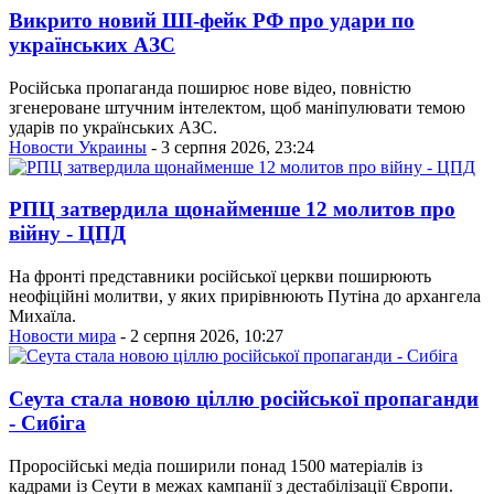
Викрито новий ШІ-фейк РФ про удари по
українських АЗС
Російська пропаганда поширює нове відео, повністю
згенероване штучним інтелектом, щоб маніпулювати темою
ударів по українських АЗС.
Новости Украины
- 3 серпня 2026, 23:24
РПЦ затвердила щонайменше 12 молитов про
війну - ЦПД
На фронті представники російської церкви поширюють
неофіційні молитви, у яких прирівнюють Путіна до архангела
Михаїла.
Новости мира
- 2 серпня 2026, 10:27
Сеута стала новою ціллю російської пропаганди
- Сибіга
Проросійські медіа поширили понад 1500 матеріалів із
кадрами із Сеути в межах кампанії з дестабілізації Європи.