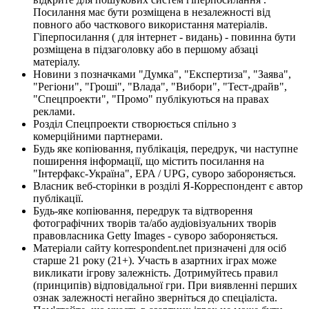
Посилання має бути розміщена в незалежності від
повного або часткового використання матеріалів.
Гіперпосилання ( для інтернет - видань) - повинна бути
розміщена в підзаголовку або в першому абзаці
матеріалу.
Новини з позначками "Думка", "Експертиза", "Заява",
"Регіони", "Гроші", "Влада", "Вибори", "Тест-драйв",
"Спецпроекти", "Промо" публікуються на правах
реклами.
Розділ Спецпроекти створюється спільно з
комерційними партнерами.
Будь яке копіювання, публікація, передрук, чи наступне
поширення інформації, що містить посилання на
"Інтерфакс-Україна", EPA / UPG, суворо забороняється.
Власник веб-сторінки в розділі Я-Корреспондент є автор
публікації.
Будь-яке копіювання, передрук та відтворення
фотографічних творів та/або аудіовізуальних творів
правовласника Getty Images - суворо забороняється.
Матеріали сайту korrespondent.net призначені для осіб
старше 21 року (21+). Участь в азартних іграх може
викликати ігрову залежність. Дотримуйтесь правил
(принципів) відповідальної гри. При виявленні перших
ознак залежності негайно зверніться до спеціаліста.