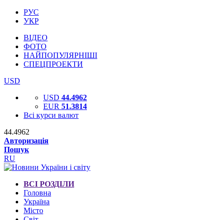
РУС
УКР
ВІДЕО
ФОТО
НАЙПОПУЛЯРНІШІ
СПЕЦПРОЕКТИ
USD
USD
44.4962
EUR
51.3814
Всі курси валют
44.4962
Авторизація
Пошук
RU
ВСІ РОЗДІЛИ
Головна
Україна
Місто
Світ