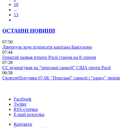
10
...
13
ОСТАННІ НОВИНИ
07:50
Ліверпуль хоче підписати капітана Барселони
07:44
Генштаб назвав втрати Росії станом на 8 серпня
07:28
ЄС відреагував на "пекельні санкції" США проти Росії
06:58
Сюжет
Підсумки 07.08: "Пекельні" санкції і "парад" дронів
Facebook
Twitter
RSS-стрічки
E-mail розсилка
Контакти