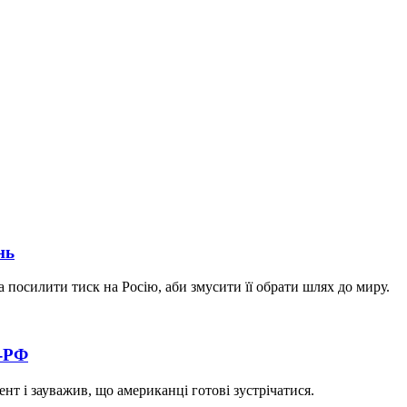
нь
а посилити тиск на Росію, аби змусити її обрати шлях до миру.
А-РФ
нт і зауважив, що американці готові зустрічатися.