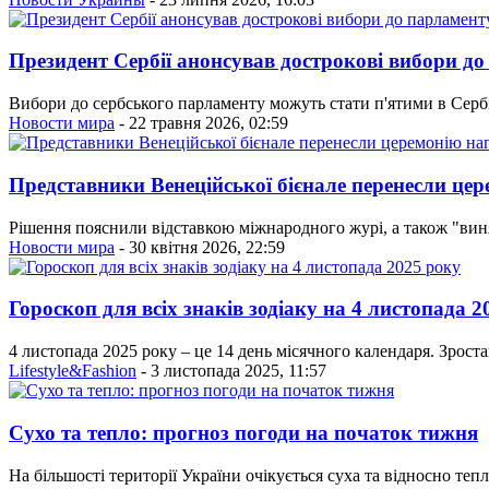
Президент Сербії анонсував дострокові вибори д
Вибори до сербського парламенту можуть стати п'ятими в Сербії
Новости мира
- 22 травня 2026, 02:59
Представники Венеційської бієнале перенесли це
Рішення пояснили відставкою міжнародного журі, а також "вин
Новости мира
- 30 квітня 2026, 22:59
Гороскоп для всіх знаків зодіаку на 4 листопада 2
4 листопада 2025 року – це 14 день місячного календаря. Зрост
Lifestyle&Fashion
- 3 листопада 2025, 11:57
Сухо та тепло: прогноз погоди на початок тижня
На більшості території України очікується суха та відносно теп