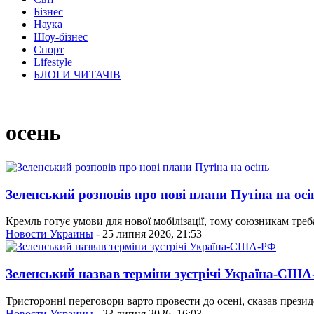
Бізнес
Наука
Шоу-бізнес
Спорт
Lifestyle
БЛОГИ ЧИТАЧІВ
осень
Зеленський розповів про нові плани Путіна на осі
Кремль готує умови для нової мобілізації, тому союзникам треб
Новости Украины
- 25 липня 2026, 21:53
Зеленський назвав терміни зустрічі Україна-СШ
Тристоронні переговори варто провести до осені, сказав президе
Новости Украины
- 23 липня 2026, 16:03