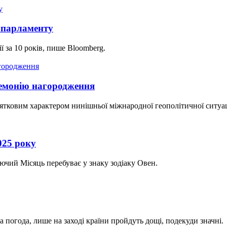
о парламенту
 за 10 років, пише Bloomberg.
ремонію нагородження
ятковим характером нинішньої міжнародної геополітичної ситуац
025 року
аючий Місяць перебуває у знаку зодіаку Овен.
ла погода, лише на заході країни пройдуть дощі, подекуди значні.