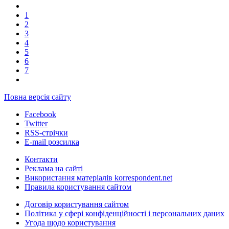
1
2
3
4
5
6
7
Повна версія сайту
Facebook
Twitter
RSS-стрічки
E-mail розсилка
Контакти
Реклама на сайті
Використання матеріалів korrespondent.net
Правила користування сайтом
Договір користування сайтом
Політика у сфері конфіденційності і персональних даних
Угода щодо користування