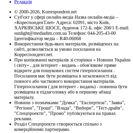
Редакція
© 2000-2026, Korrespondent.net
Суб'єкт у сфері онлайн-медіа Назва онлайн-медіа –
«КореспонденТ.net» Адреса: 02091, місто Київ,
ХАРКІВСЬКЕ ШОСЕ, будинок 172-Б, офіс 208/1 E-mail:
sunlight@mediadim.com.ua
Телефон: 044-205-43-00
Ідентифікатор медіа – R40-06068
Використання будь-яких матеріалів, розміщених на
сайті, дозволяється за умови посилання на
Корреспондент.net.
При копіюванні матеріалів зі сторінки « Новини України
і світу» , для інтернет - видань - обов'язкове пряме
відкрите для пошукових систем гіперпосилання .
Посилання має бути розміщена в незалежності від
повного або часткового використання матеріалів.
Гіперпосилання ( для інтернет - видань) - повинна бути
розміщена в підзаголовку або в першому абзаці
матеріалу.
Новини з позначками "Думка", "Експертиза", "Заява",
"Регіони", "Гроші", "Влада", "Вибори", "Тест-драйв",
"Спецпроекти", "Промо" публікуються на правах
реклами.
Розділ Спецпроекти створюється спільно з
комерційними партнерами.