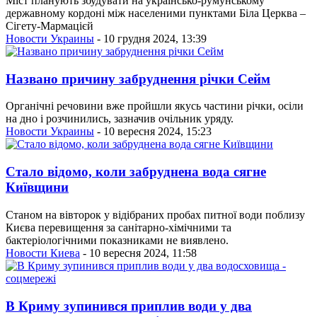
Міст планують збудувати на українсько-румунському
державному кордоні між населеними пунктами Біла Церква –
Сігету-Мармацієй
Новости Украины
- 10 грудня 2024, 13:39
Названо причину забруднення річки Сейм
Органічні речовини вже пройшли якусь частини річки, осіли
на дно і розчинились, зазначив очільник уряду.
Новости Украины
- 10 вересня 2024, 15:23
Стало відомо, коли забруднена вода сягне
Київщини
Станом на вівторок у відібраних пробах питної води поблизу
Києва перевищення за санітарно-хімічними та
бактеріологічними показниками не виявлено.
Новости Киева
- 10 вересня 2024, 11:58
В Криму зупинився приплив води у два