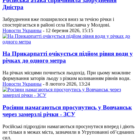
Російська атака спричинила забруднення
Дністра
Забруднення вже поширилося вниз за течією річки і
спостерігається в районі села Наславча у Молдові.
Новости Украины
- 12 березня 2026, 15:15
На Прикарпатті очікується підйом рівня води у
річках до одного метра
На річках місцями почнеться льодохід. При цьому можливе
формування заторів льоду з різким коливанням рівнів води.
Новости Украины
- 8 лютого 2026, 13:24
Росіяни намагаються просунутись у Вовчанськ
через замерзлі річки - ЗСУ
Російські підрозділи намагаються просунутися вперед і діють
не тільки в межах міста, зазначили в Угрупованні об’єднаних
сил.