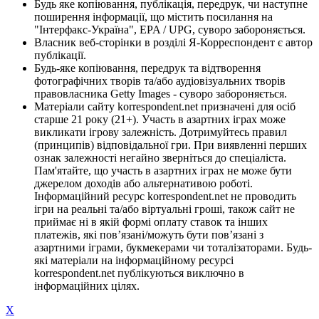
Будь яке копіювання, публікація, передрук, чи наступне
поширення інформації, що містить посилання на
"Інтерфакс-Україна", EPA / UPG, суворо забороняється.
Власник веб-сторінки в розділі Я-Корреспондент є автор
публікації.
Будь-яке копіювання, передрук та відтворення
фотографічних творів та/або аудіовізуальних творів
правовласника Getty Images - суворо забороняється.
Матеріали сайту korrespondent.net призначені для осіб
старше 21 року (21+). Участь в азартних іграх може
викликати ігрову залежність. Дотримуйтесь правил
(принципів) відповідальної гри. При виявленні перших
ознак залежності негайно зверніться до спеціаліста.
Пам'ятайте, що участь в азартних іграх не може бути
джерелом доходів або альтернативою роботі.
Інформаційний ресурс korrespondent.net не проводить
ігри на реальні та/або віртуальні гроші, також сайт не
приймає ні в якій формі оплату ставок та інших
платежів, які пов’язані/можуть бути пов’язані з
азартними іграми, букмекерами чи тоталізаторами. Будь-
які матеріали на інформаційному ресурсі
korrespondent.net публікуються виключно в
інформаційних цілях.
X