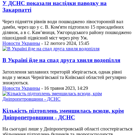
У ДСНС показали наслідки паводку на
Закарпатті
Через підняття рівнів води пошкоджено лівосторонній вал
дамби, через що у с. В. Ком'яти підтопило 15 присадибних
ділянок, а в с. Кам’яниця, Ужгородського району пошкоджено
пішохідний підвісний міст через річу Уж.
Новости Украины
- 12 лютого 2024, 15:45
В Україні йде на спад друга хвиля водопілля
Затоплення заплавних територій зберігається, однак рівні
води у межах Чернігівської та Київської областей регулярно
знижуються.
Новости Украины
- 16 травня 2023, 14:29
Кількість підтоплень зменшилась всюди, крім
Дніпропетровщини - ДСНС
На сьогодні лише у Дніпропетровській області спостерігається
збільшення підтоплень будинків та дворогосподарств.