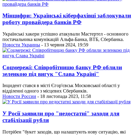
Мінцифри: Українські кіберфахівці заблокували
роботу провайдера банків РФ
Українські хакери успішно атакували Мастертел - основного
постачальника комунікацій Альфа-Банка, ВТБ, Сбербанка.
Новости Украины
- 13 червня 2024, 19:59
Соцмережі: Співробітницю банку РФ облили
зеленкою під вигук "Слава Україні"
Інцидент стався в місті Єгор'євськ Московської області у
відділенні одного з місцевих Сбербанків.
Новости России
- 18 листопада 2023, 11:58
У Росії заявили про "недостатні" заходи для
стабілізації рубля
Потрібен "букет заходів, що налаштують нову ситуацію, які