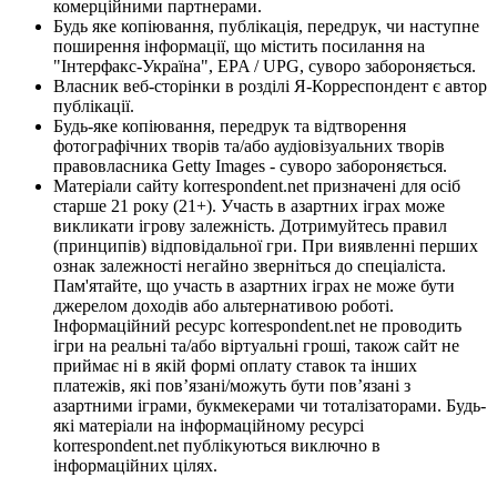
комерційними партнерами.
Будь яке копіювання, публікація, передрук, чи наступне
поширення інформації, що містить посилання на
"Інтерфакс-Україна", EPA / UPG, суворо забороняється.
Власник веб-сторінки в розділі Я-Корреспондент є автор
публікації.
Будь-яке копіювання, передрук та відтворення
фотографічних творів та/або аудіовізуальних творів
правовласника Getty Images - суворо забороняється.
Матеріали сайту korrespondent.net призначені для осіб
старше 21 року (21+). Участь в азартних іграх може
викликати ігрову залежність. Дотримуйтесь правил
(принципів) відповідальної гри. При виявленні перших
ознак залежності негайно зверніться до спеціаліста.
Пам'ятайте, що участь в азартних іграх не може бути
джерелом доходів або альтернативою роботі.
Інформаційний ресурс korrespondent.net не проводить
ігри на реальні та/або віртуальні гроші, також сайт не
приймає ні в якій формі оплату ставок та інших
платежів, які пов’язані/можуть бути пов’язані з
азартними іграми, букмекерами чи тоталізаторами. Будь-
які матеріали на інформаційному ресурсі
korrespondent.net публікуються виключно в
інформаційних цілях.