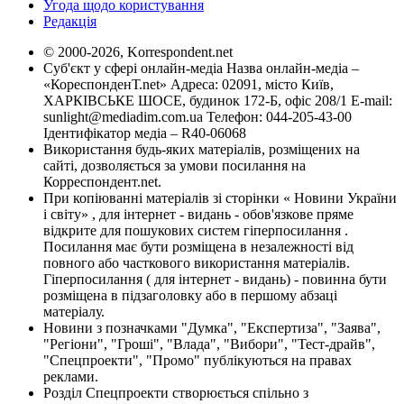
Угода щодо користування
Редакція
© 2000-2026, Korrespondent.net
Суб'єкт у сфері онлайн-медіа Назва онлайн-медіа –
«КореспонденТ.net» Адреса: 02091, місто Київ,
ХАРКІВСЬКЕ ШОСЕ, будинок 172-Б, офіс 208/1 E-mail:
sunlight@mediadim.com.ua
Телефон: 044-205-43-00
Ідентифікатор медіа – R40-06068
Використання будь-яких матеріалів, розміщених на
сайті, дозволяється за умови посилання на
Корреспондент.net.
При копіюванні матеріалів зі сторінки « Новини України
і світу» , для інтернет - видань - обов'язкове пряме
відкрите для пошукових систем гіперпосилання .
Посилання має бути розміщена в незалежності від
повного або часткового використання матеріалів.
Гіперпосилання ( для інтернет - видань) - повинна бути
розміщена в підзаголовку або в першому абзаці
матеріалу.
Новини з позначками "Думка", "Експертиза", "Заява",
"Регіони", "Гроші", "Влада", "Вибори", "Тест-драйв",
"Спецпроекти", "Промо" публікуються на правах
реклами.
Розділ Спецпроекти створюється спільно з