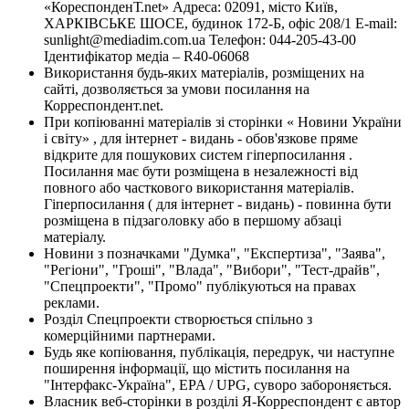
«КореспонденТ.net» Адреса: 02091, місто Київ,
ХАРКІВСЬКЕ ШОСЕ, будинок 172-Б, офіс 208/1 E-mail:
sunlight@mediadim.com.ua
Телефон: 044-205-43-00
Ідентифікатор медіа – R40-06068
Використання будь-яких матеріалів, розміщених на
сайті, дозволяється за умови посилання на
Корреспондент.net.
При копіюванні матеріалів зі сторінки « Новини України
і світу» , для інтернет - видань - обов'язкове пряме
відкрите для пошукових систем гіперпосилання .
Посилання має бути розміщена в незалежності від
повного або часткового використання матеріалів.
Гіперпосилання ( для інтернет - видань) - повинна бути
розміщена в підзаголовку або в першому абзаці
матеріалу.
Новини з позначками "Думка", "Експертиза", "Заява",
"Регіони", "Гроші", "Влада", "Вибори", "Тест-драйв",
"Спецпроекти", "Промо" публікуються на правах
реклами.
Розділ Спецпроекти створюється спільно з
комерційними партнерами.
Будь яке копіювання, публікація, передрук, чи наступне
поширення інформації, що містить посилання на
"Інтерфакс-Україна", EPA / UPG, суворо забороняється.
Власник веб-сторінки в розділі Я-Корреспондент є автор