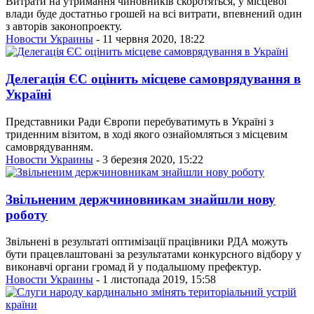
Витрати на утримання чиновників скоротяться, у місцевої
влади буде достатньо грошей на всі витрати, впевнений один
з авторів законопроекту.
Новости Украины
- 11 червня 2020, 18:22
Делегація ЄС оцінить місцеве самоврядування в
Україні
Представники Ради Європи перебуватимуть в Україні з
триденним візитом, в ході якого ознайомляться з місцевим
самоврядуванням.
Новости Украины
- 3 березня 2020, 15:22
Звільненим держчиновникам знайшли нову
роботу
Звільнені в результаті оптимізації працівники РДА можуть
бути працевлаштовані за результатами конкурсного відбору у
виконавчі органи громад й у подальшому префектур.
Новости Украины
- 1 листопада 2019, 15:58