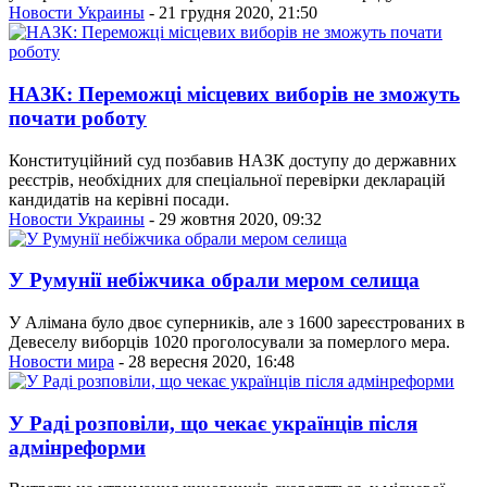
Новости Украины
- 21 грудня 2020, 21:50
НАЗК: Переможці місцевих виборів не зможуть
почати роботу
Конституційний суд позбавив НАЗК доступу до державних
реєстрів, необхідних для спеціальної перевірки декларацій
кандидатів на керівні посади.
Новости Украины
- 29 жовтня 2020, 09:32
У Румунії небіжчика обрали мером селища
У Алімана було двоє суперників, але з 1600 зареєстрованих в
Девеселу виборців 1020 проголосували за померлого мера.
Новости мира
- 28 вересня 2020, 16:48
У Раді розповіли, що чекає українців після
адмінреформи