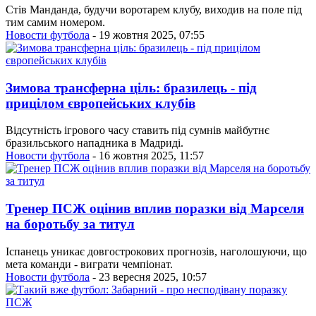
Стів Манданда, будучи воротарем клубу, виходив на поле під
тим самим номером.
Новости футбола
- 19 жовтня 2025, 07:55
Зимова трансферна ціль: бразилець - під
прицілом європейських клубів
Відсутність ігрового часу ставить під сумнів майбутнє
бразильського нападника в Мадриді.
Новости футбола
- 16 жовтня 2025, 11:57
Тренер ПСЖ оцінив вплив поразки від Марселя
на боротьбу за титул
Іспанець уникає довгострокових прогнозів, наголошуючи, що
мета команди - виграти чемпіонат.
Новости футбола
- 23 вересня 2025, 10:57