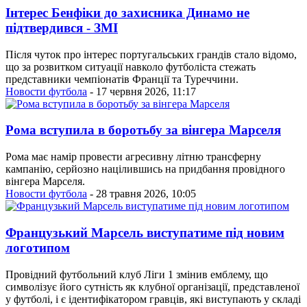
Інтерес Бенфіки до захисника Динамо не
підтвердився - ЗМІ
Після чуток про інтерес португальських грандів стало відомо,
що за розвитком ситуації навколо футболіста стежать
представники чемпіонатів Франції та Туреччини.
Новости футбола
- 17 червня 2026, 11:17
Рома вступила в боротьбу за вінгера Марселя
Рома має намір провести агресивну літню трансферну
кампанію, серйозно націлившись на придбання провідного
вінгера Марселя.
Новости футбола
- 28 травня 2026, 10:05
Французький Марсель виступатиме під новим
логотипом
Провідний футбольний клуб Ліги 1 змінив емблему, що
символізує його сутність як клубної організації, представленої
у футболі, і є ідентифікатором гравців, які виступають у складі