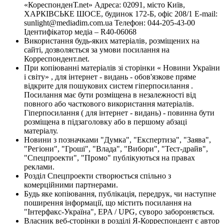
«КореспонденТ.net» Адреса: 02091, місто Київ,
ХАРКІВСЬКЕ ШОСЕ, будинок 172-Б, офіс 208/1 E-mail:
sunlight@mediadim.com.ua
Телефон: 044-205-43-00
Ідентифікатор медіа – R40-06068
Використання будь-яких матеріалів, розміщених на
сайті, дозволяється за умови посилання на
Корреспондент.net.
При копіюванні матеріалів зі сторінки « Новини України
і світу» , для інтернет - видань - обов'язкове пряме
відкрите для пошукових систем гіперпосилання .
Посилання має бути розміщена в незалежності від
повного або часткового використання матеріалів.
Гіперпосилання ( для інтернет - видань) - повинна бути
розміщена в підзаголовку або в першому абзаці
матеріалу.
Новини з позначками "Думка", "Експертиза", "Заява",
"Регіони", "Гроші", "Влада", "Вибори", "Тест-драйв",
"Спецпроекти", "Промо" публікуються на правах
реклами.
Розділ Спецпроекти створюється спільно з
комерційними партнерами.
Будь яке копіювання, публікація, передрук, чи наступне
поширення інформації, що містить посилання на
"Інтерфакс-Україна", EPA / UPG, суворо забороняється.
Власник веб-сторінки в розділі Я-Корреспондент є автор