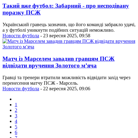
Такий вже футбол: Забарний - про несподівану
поразку ПСЖ
Український гравець зазначив, що його команді забракло удачі,
а у футболі уникнути подібних ситуацій неможливо.
Новости футбола
- 23 вересня 2025, 09:58
Матч із Марселем завадив гравцям ПСЖ
відвідати вручення Золотого м’яча
Гравці та тренери втратили можливість відвідати захід через
перенесення матчу ПСЖ - Марсель.
Новости футбола
- 22 вересня 2025, 09:06
1
2
3
4
5
6
7