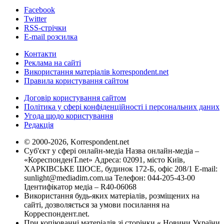
Facebook
Twitter
RSS-стрічки
E-mail розсилка
Контакти
Реклама на сайті
Використання матеріалів korrespondent.net
Правила користування сайтом
Договір користування сайтом
Політика у сфері конфіденційності і персональних даних
Угода щодо користування
Редакція
© 2000-2026, Korrespondent.net
Суб'єкт у сфері онлайн-медіа Назва онлайн-медіа –
«КореспонденТ.net» Адреса: 02091, місто Київ,
ХАРКІВСЬКЕ ШОСЕ, будинок 172-Б, офіс 208/1 E-mail:
sunlight@mediadim.com.ua
Телефон: 044-205-43-00
Ідентифікатор медіа – R40-06068
Використання будь-яких матеріалів, розміщених на
сайті, дозволяється за умови посилання на
Корреспондент.net.
При копіюванні матеріалів зі сторінки « Новини України