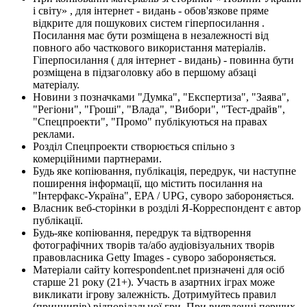
і світу» , для інтернет - видань - обов'язкове пряме
відкрите для пошукових систем гіперпосилання .
Посилання має бути розміщена в незалежності від
повного або часткового використання матеріалів.
Гіперпосилання ( для інтернет - видань) - повинна бути
розміщена в підзаголовку або в першому абзаці
матеріалу.
Новини з позначками "Думка", "Експертиза", "Заява",
"Регіони", "Гроші", "Влада", "Вибори", "Тест-драйв",
"Спецпроекти", "Промо" публікуються на правах
реклами.
Розділ Спецпроекти створюється спільно з
комерційними партнерами.
Будь яке копіювання, публікація, передрук, чи наступне
поширення інформації, що містить посилання на
"Інтерфакс-Україна", EPA / UPG, суворо забороняється.
Власник веб-сторінки в розділі Я-Корреспондент є автор
публікації.
Будь-яке копіювання, передрук та відтворення
фотографічних творів та/або аудіовізуальних творів
правовласника Getty Images - суворо забороняється.
Матеріали сайту korrespondent.net призначені для осіб
старше 21 року (21+). Участь в азартних іграх може
викликати ігрову залежність. Дотримуйтесь правил
(принципів) відповідальної гри. При виявленні перших