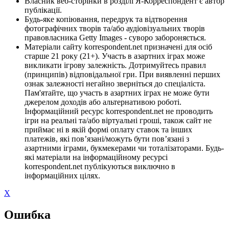
Власник веб-сторінки в розділі Я-Корреспондент є автор
публікації.
Будь-яке копіювання, передрук та відтворення
фотографічних творів та/або аудіовізуальних творів
правовласника Getty Images - суворо забороняється.
Матеріали сайту korrespondent.net призначені для осіб
старше 21 року (21+). Участь в азартних іграх може
викликати ігрову залежність. Дотримуйтесь правил
(принципів) відповідальної гри. При виявленні перших
ознак залежності негайно зверніться до спеціаліста.
Пам'ятайте, що участь в азартних іграх не може бути
джерелом доходів або альтернативою роботі.
Інформаційний ресурс korrespondent.net не проводить
ігри на реальні та/або віртуальні гроші, також сайт не
приймає ні в якій формі оплату ставок та інших
платежів, які пов’язані/можуть бути пов’язані з
азартними іграми, букмекерами чи тоталізаторами. Будь-
які матеріали на інформаційному ресурсі
korrespondent.net публікуються виключно в
інформаційних цілях.
X
Ошибка