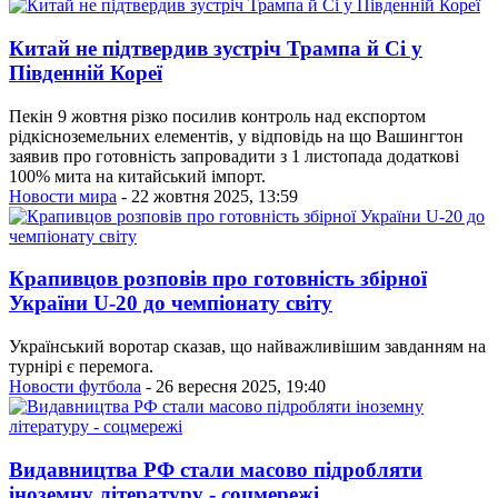
Китай не підтвердив зустріч Трампа й Сі у
Південній Кореї
Пекін 9 жовтня різко посилив контроль над експортом
рідкісноземельних елементів, у відповідь на що Вашингтон
заявив про готовність запровадити з 1 листопада додаткові
100% мита на китайський імпорт.
Новости мира
- 22 жовтня 2025, 13:59
Крапивцов розповів про готовність збірної
України U-20 до чемпіонату світу
Український воротар сказав, що найважливішим завданням на
турнірі є перемога.
Новости футбола
- 26 вересня 2025, 19:40
Видавництва РФ стали масово підробляти
іноземну літературу - соцмережі