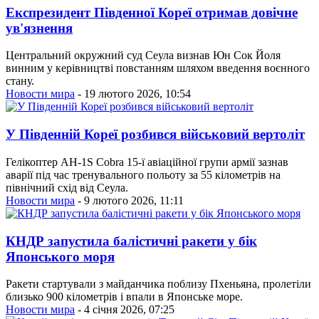
Експрезидент Південної Кореї отримав довічне
ув'язнення
Центральний окружний суд Сеула визнав Юн Сок Йоля
винним у керівництві повстанням шляхом введення воєнного
стану.
Новости мира
- 19 лютого 2026, 10:54
У Південній Кореї розбився військовий вертоліт
Гелікоптер AH-1S Cobra 15-ї авіаційної групи армії зазнав
аварії під час тренувального польоту за 55 кілометрів на
північний схід від Сеула.
Новости мира
- 9 лютого 2026, 11:11
КНДР запустила балістичні ракети у бік
Японського моря
Ракети стартували з майданчика поблизу Пхеньяна, пролетіли
близько 900 кілометрів і впали в Японське море.
Новости мира
- 4 січня 2026, 07:25