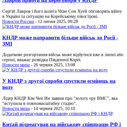
Лавров прибув на переговори у КНДР
Сергій Лавров і його колега Чхве Сон Хуей обговорять війну
в Україні та ситуацію на Корейському півострові.
Новости России
- 12 липня 2025, 09:28
КНДР може направити більше військ до Росії -
ЗМІ
Додаткове розгортання військ може відбутися вже в липні або
серпні, вважає розвідка Південної Кореї.
Новости мира
- 26 червня 2025, 13:08
У КНДР з другої спроби спустили есмінець на
воду
Лідер КНДР Кім Чен Ин заявив про "золоту еру ВМС", яка
"вступила в повномасштабну стадію".
Новости мира
- 14 червня 2025, 10:10
Китай відреагував на військову співпрацю РФ і