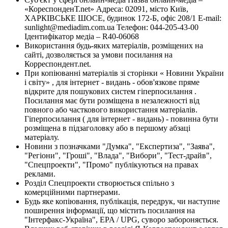
«КореспонденТ.net» Адреса: 02091, місто Київ,
ХАРКІВСЬКЕ ШОСЕ, будинок 172-Б, офіс 208/1 E-mail:
sunlight@mediadim.com.ua
Телефон: 044-205-43-00
Ідентифікатор медіа – R40-06068
Використання будь-яких матеріалів, розміщених на
сайті, дозволяється за умови посилання на
Корреспондент.net.
При копіюванні матеріалів зі сторінки « Новини України
і світу» , для інтернет - видань - обов'язкове пряме
відкрите для пошукових систем гіперпосилання .
Посилання має бути розміщена в незалежності від
повного або часткового використання матеріалів.
Гіперпосилання ( для інтернет - видань) - повинна бути
розміщена в підзаголовку або в першому абзаці
матеріалу.
Новини з позначками "Думка", "Експертиза", "Заява",
"Регіони", "Гроші", "Влада", "Вибори", "Тест-драйв",
"Спецпроекти", "Промо" публікуються на правах
реклами.
Розділ Спецпроекти створюється спільно з
комерційними партнерами.
Будь яке копіювання, публікація, передрук, чи наступне
поширення інформації, що містить посилання на
"Інтерфакс-Україна", EPA / UPG, суворо забороняється.