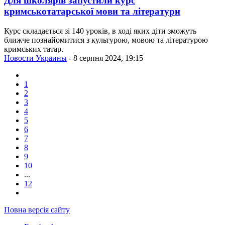
Для школярів запустили курс
кримськотатарської мови та літератури
Курс складається зі 140 уроків, в ході яких діти зможуть
ближче познайомитися з культурою, мовою та літературою
кримських татар.
Новости Украины
- 8 серпня 2024, 19:15
1
2
3
4
5
6
7
8
9
10
...
12
Повна версія сайту