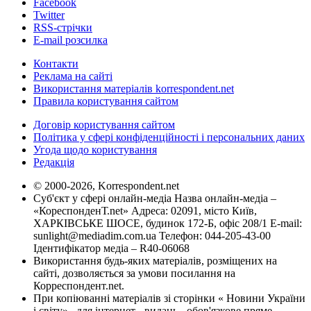
Facebook
Twitter
RSS-стрічки
E-mail розсилка
Контакти
Реклама на сайті
Використання матеріалів korrespondent.net
Правила користування сайтом
Договір користування сайтом
Політика у сфері конфіденційності і персональних даних
Угода щодо користування
Редакція
© 2000-2026, Korrespondent.net
Суб'єкт у сфері онлайн-медіа Назва онлайн-медіа –
«КореспонденТ.net» Адреса: 02091, місто Київ,
ХАРКІВСЬКЕ ШОСЕ, будинок 172-Б, офіс 208/1 E-mail:
sunlight@mediadim.com.ua
Телефон: 044-205-43-00
Ідентифікатор медіа – R40-06068
Використання будь-яких матеріалів, розміщених на
сайті, дозволяється за умови посилання на
Корреспондент.net.
При копіюванні матеріалів зі сторінки « Новини України
і світу» , для інтернет - видань - обов'язкове пряме