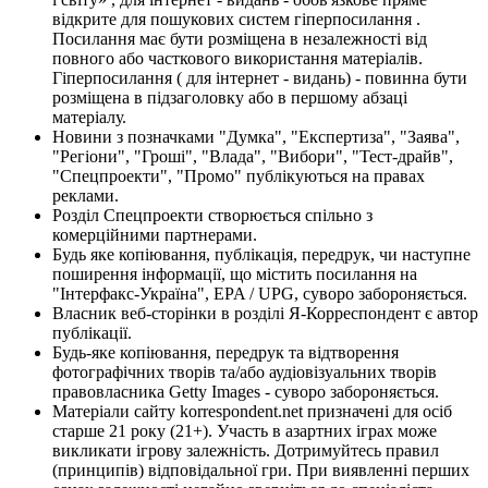
відкрите для пошукових систем гіперпосилання .
Посилання має бути розміщена в незалежності від
повного або часткового використання матеріалів.
Гіперпосилання ( для інтернет - видань) - повинна бути
розміщена в підзаголовку або в першому абзаці
матеріалу.
Новини з позначками "Думка", "Експертиза", "Заява",
"Регіони", "Гроші", "Влада", "Вибори", "Тест-драйв",
"Спецпроекти", "Промо" публікуються на правах
реклами.
Розділ Спецпроекти створюється спільно з
комерційними партнерами.
Будь яке копіювання, публікація, передрук, чи наступне
поширення інформації, що містить посилання на
"Інтерфакс-Україна", EPA / UPG, суворо забороняється.
Власник веб-сторінки в розділі Я-Корреспондент є автор
публікації.
Будь-яке копіювання, передрук та відтворення
фотографічних творів та/або аудіовізуальних творів
правовласника Getty Images - суворо забороняється.
Матеріали сайту korrespondent.net призначені для осіб
старше 21 року (21+). Участь в азартних іграх може
викликати ігрову залежність. Дотримуйтесь правил
(принципів) відповідальної гри. При виявленні перших