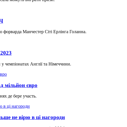
ЛЧ
го форварда Манчестер Сіті Ерлінга Голанна.
 2023
 у чемпіонатах Англії та Німеччини.
д мільйон євро
ях де бере участь.
льше не вірю в ці нагороди