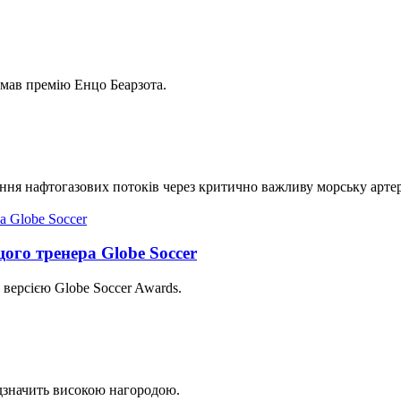
имав премію Енцо Беарзота.
ння нафтогазових потоків через критично важливу морську арте
ого тренера Globe Soccer
 версією Globe Soccer Awards.
дзначить високою нагородою.