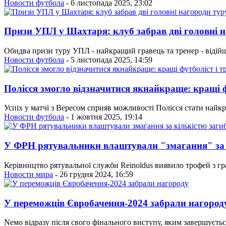
Новости футбола
- 6 листопада 2025, 23:02
Призи УПЛ у Шахтаря: клуб забрав дві головні н
Обидва призи туру УПЛ - найкращий гравець та тренер - відій
Новости футбола
- 5 листопада 2025, 14:59
Полісся змогло відзначитися якнайкраще: кращі ф
Успіх у матчі з Вересом сприяв можливості Полісся стати найк
Новости футбола
- 1 жовтня 2025, 19:14
У ФРН рятувальники влаштували "змагання" за к
Керівництво рятувальної служби Reinoldus виявило трофей з гр
Новости мира
- 26 грудня 2024, 16:59
У переможців Євробачення-2024 забрали нагород
Nемо відразу після свого фінального виступу, яким завершуєть