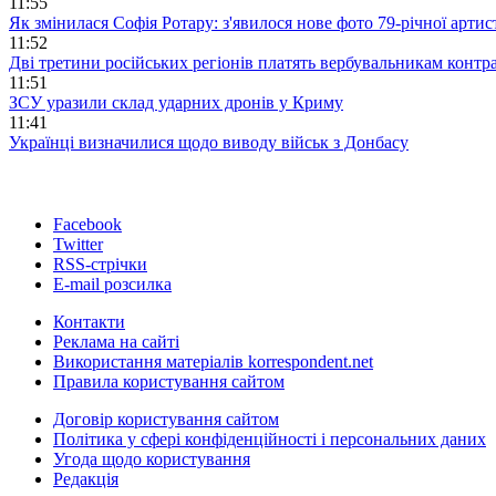
11:55
Як змінилася Софія Ротару: з'явилося нове фото 79-річної артис
11:52
Дві третини російських регіонів платять вербувальникам контр
11:51
ЗСУ уразили склад ударних дронів у Криму
11:41
Українці визначилися щодо виводу військ з Донбасу
Facebook
Twitter
RSS-стрічки
E-mail розсилка
Контакти
Реклама на сайті
Використання матеріалів korrespondent.net
Правила користування сайтом
Договір користування сайтом
Політика у сфері конфіденційності і персональних даних
Угода щодо користування
Редакція