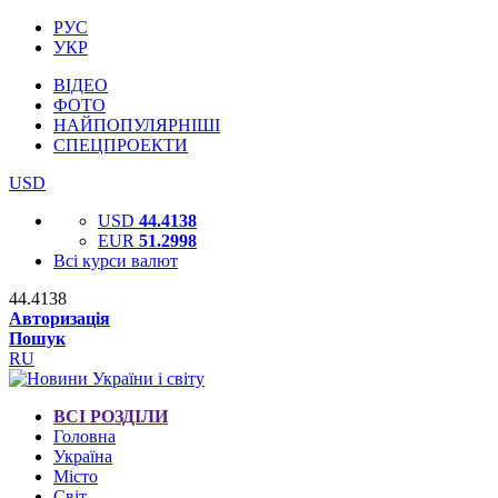
РУС
УКР
ВІДЕО
ФОТО
НАЙПОПУЛЯРНІШІ
СПЕЦПРОЕКТИ
USD
USD
44.4138
EUR
51.2998
Всі курси валют
44.4138
Авторизація
Пошук
RU
ВСІ РОЗДІЛИ
Головна
Україна
Місто
Світ