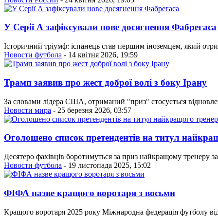
У Серії А зафіксували нове досягнення Фабрегаса
Історичний тріумф: іспанець став першим іноземцем, який отр
Новости футбола
- 14 квітня 2026, 19:59
Трамп заявив про жест доброї волі з боку Ірану
За словами лідера США, отриманий "приз" стосується відновле
Новости мира
- 25 березня 2026, 03:57
Оголошено список претендентів на титул найкращ
Десятеро фахівців боротимуться за приз найкращому тренеру за
Новости футбола
- 19 листопада 2025, 15:02
ФІФА назве кращого воротаря з восьми
Кращого воротаря 2025 року Міжнародна федерація футболу ві