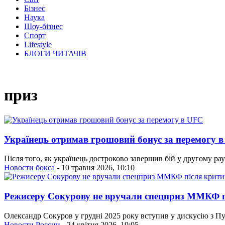
Бізнес
Наука
Шоу-бізнес
Спорт
Lifestyle
БЛОГИ ЧИТАЧІВ
приз
Українець отримав грошовий бонус за перемогу 
Після того, як українець достроково завершив бій у другому ра
Новости бокса
- 10 травня 2026, 10:10
Режисеру Сокурову не вручали спецприз ММКФ п
Олександр Сокуров у грудні 2025 року вступив у дискусію з Пу
Новости России
- 24 квітня 2026, 19:05