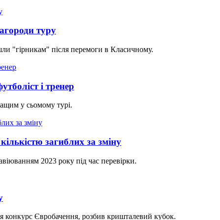
агороди туру
шли "гірникам" після перемоги в Класичному.
утболіст і тренер
ращим у сьомому турі.
ількістю загиблих за зміну
авіюванням 2023 року під час перевірки.
у
ся конкурс Євробачення, розбив кришталевий кубок.