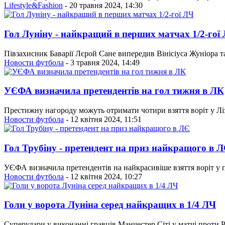
Lifestyle&Fashion
- 20 травня 2024, 14:30
Гол Луніну - найкращий в перших матчах 1/2-гої
Півзахисник Баварії Лєрой Сане випередив Вінісіуса Жуніора т
Новости футбола
- 3 травня 2024, 14:49
УЄФА визначила претендентів на гол тижня в ЛК
Престижну нагороду можуть отримати чотири взяття воріт у Лі
Новости футбола
- 12 квітня 2024, 11:51
Гол Трубіну - претендент на приз найкращого в 
УЄФА визначила претендентів на найкрасивіше взяття воріт у 
Новости футбола
- 12 квітня 2024, 10:27
Голи у ворота Луніна серед найкращих в 1/4 ЛЧ
Суперудари у виконанні гравців Манчестер Сіті у матчі проти 