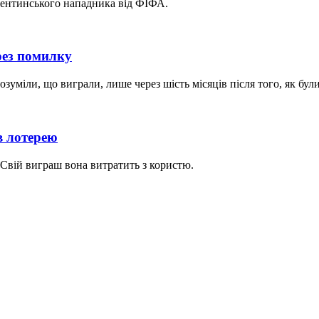
гентинського нападника від ФІФА.
рез помилку
уміли, що виграли, лише через шість місяців після того, як бул
в лотерею
 Свій виграш вона витратить з користю.