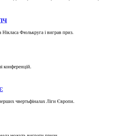
 ЛЧ
а Нікласа Фюлькруга і виграв приз.
зі конференцій.
ЛЄ
перших чвертьфіналах Ліги Європи.
Реала можуть виграти призи.