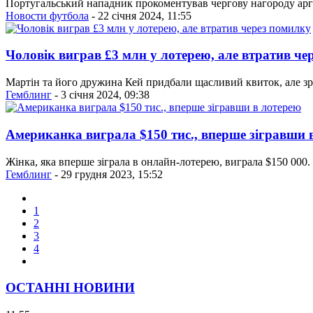
Португальський нападник прокоментував чергову нагороду ар
Новости футбола
- 22 січня 2024, 11:55
Чоловік виграв £3 млн у лотерею, але втратив че
Мартін та його дружина Кей придбали щасливий квиток, але зроз
Гемблинг
- 3 січня 2024, 09:38
Американка виграла $150 тис., вперше зігравши 
Жінка, яка вперше зіграла в онлайн-лотерею, виграла $150 000.
Гемблинг
- 29 грудня 2023, 15:52
1
2
3
4
ОСТАННІ НОВИНИ