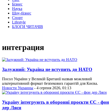
Бізнес
Наука
Шоу-бізнес
Спорт
Lifestyle
БЛОГИ ЧИТАЧІВ
интеграция
Залужний: Україна не вступить до НАТО
Посол України у Великій Британії назвав можливий
альтернативний формат безпекових гарантій для Києва.
Новости Украины
- 4 серпня 2026, 01:13
Україну інтегрують в оборонні проєкти ЄС - фон
дер Ляєн