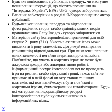
Будь яке копіювання, публікація, передрук, чи наступне
поширення інформації, що містить посилання на
"Інтерфакс-Україна", EPA / UPG, суворо забороняється.
Власник веб-сторінки в розділі Я-Корреспондент є автор
публікації.
Будь-яке копіювання, передрук та відтворення
фотографічних творів та/або аудіовізуальних творів
правовласника Getty Images - суворо забороняється.
Матеріали сайту korrespondent.net призначені для осіб
старше 21 року (21+). Участь в азартних іграх може
викликати ігрову залежність. Дотримуйтесь правил
(принципів) відповідальної гри. При виявленні перших
ознак залежності негайно зверніться до спеціаліста.
Пам'ятайте, що участь в азартних іграх не може бути
джерелом доходів або альтернативою роботі.
Інформаційний ресурс korrespondent.net не проводить
ігри на реальні та/або віртуальні гроші, також сайт не
приймає ні в якій формі оплату ставок та інших
платежів, які пов’язані/можуть бути пов’язані з
азартними іграми, букмекерами чи тоталізаторами. Будь-
які матеріали на інформаційному ресурсі
korrespondent.net публікуються виключно в
інформаційних цілях.
X