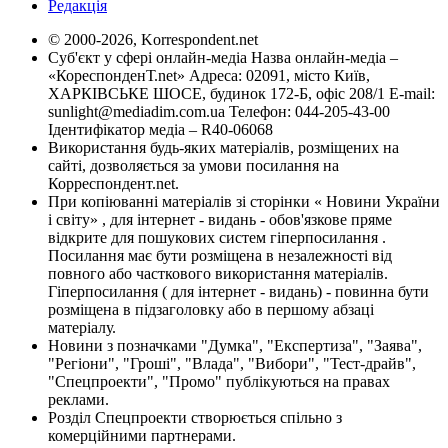
Редакція
© 2000-2026, Korrespondent.net
Суб'єкт у сфері онлайн-медіа Назва онлайн-медіа –
«КореспонденТ.net» Адреса: 02091, місто Київ,
ХАРКІВСЬКЕ ШОСЕ, будинок 172-Б, офіс 208/1 E-mail:
sunlight@mediadim.com.ua
Телефон: 044-205-43-00
Ідентифікатор медіа – R40-06068
Використання будь-яких матеріалів, розміщених на
сайті, дозволяється за умови посилання на
Корреспондент.net.
При копіюванні матеріалів зі сторінки « Новини України
і світу» , для інтернет - видань - обов'язкове пряме
відкрите для пошукових систем гіперпосилання .
Посилання має бути розміщена в незалежності від
повного або часткового використання матеріалів.
Гіперпосилання ( для інтернет - видань) - повинна бути
розміщена в підзаголовку або в першому абзаці
матеріалу.
Новини з позначками "Думка", "Експертиза", "Заява",
"Регіони", "Гроші", "Влада", "Вибори", "Тест-драйв",
"Спецпроекти", "Промо" публікуються на правах
реклами.
Розділ Спецпроекти створюється спільно з
комерційними партнерами.