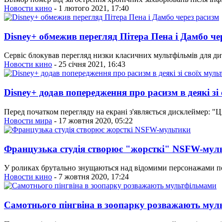
Новости кино
- 1 лютого 2021, 17:40
Disney+ обмежив перегляд Пітера Пена і Дамбо че
Сервіс блокував перегляд низки класичних мультфільмів для дитя
Новости кино
- 25 січня 2021, 16:43
Disney+ додав попередження про расизм в деякі зі
Перед початком перегляду на екрані з'являється дисклеймер: "
Новости мира
- 17 жовтня 2020, 05:22
Французька студія створює "жорсткі" NSFW-мул
У роликах брутально знущаються над відомими персонажами поп
Новости кино
- 7 жовтня 2020, 17:24
Самотнього пінгвіна в зоопарку розважають му