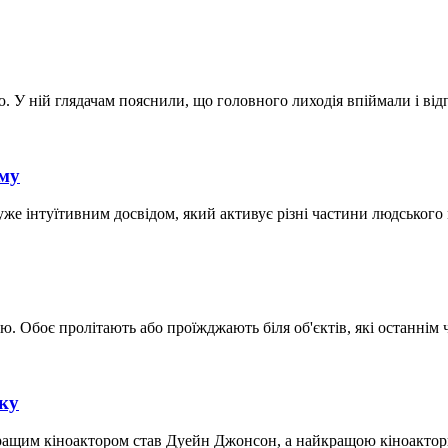
 У ній глядачам пояснили, що головного лиходія впіймали і від
ьму
же інтуїтивним досвідом, який активує різні частини людського 
Обоє пролітають або проїжджають біля об'єктів, які останнім ча
ку
кращим кіноактором став Дуейн Джонсон, а найкращою кіноактор