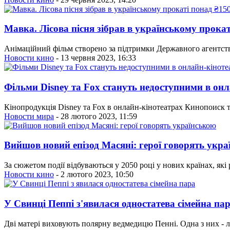
Мавка. Лісова пісня зібрав в українському прокат
Анімаційний фільм створено за підтримки Державного агентств
Новости кино
- 13 червня 2023, 16:33
Фільми Disney та Fox стануть недоступними в он
Кінопродукція Disney та Fox в онлайн-кінотеатрах Кинопоиск т
Новости мира
- 28 лютого 2023, 11:59
Вийшов новий епізод Масяні: герої говорять укр
За сюжетом події відбуваються у 2050 році у нових країнах, які 
Новости кино
- 2 лютого 2023, 10:50
У Свинці Пеппі з'явилася одностатева сімейна па
Дві матері виховують полярну ведмедицю Пенні. Одна з них - лік