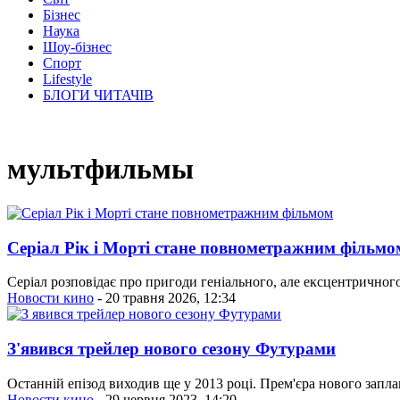
Бізнес
Наука
Шоу-бізнес
Спорт
Lifestyle
БЛОГИ ЧИТАЧІВ
мультфильмы
Серіал Рік і Морті стане повнометражним фільмо
Серіал розповідає про пригоди геніального, але ексцентричного
Новости кино
- 20 травня 2026, 12:34
З'явився трейлер нового сезону Футурами
Останній епізод виходив ще у 2013 році. Прем'єра нового запла
Новости кино
- 29 червня 2023, 14:20