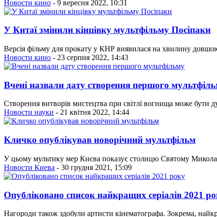
Новости кино
- 9 вересня 2022, 10:31
У Китаї змінили кінцівку мультфільму Посіпаки
Версія фільму для прокату у КНР виявилася на хвилину довшою.
Новости кино
- 23 серпня 2022, 14:43
Вчені назвали дату створення першого мультфіл
Створення витворів мистецтва при світлі вогнища може бути ду
Новости науки
- 21 квітня 2022, 14:44
Кличко опублікував новорічний мультфільм
У цьому мультику мер Києва показує столицю Святому Миколаю. 
Новости Киева
- 30 грудня 2021, 15:09
Опубліковано список найкращих серіалів 2021 ро
Нагороди також здобули артисти кінематографа. Зокрема, най