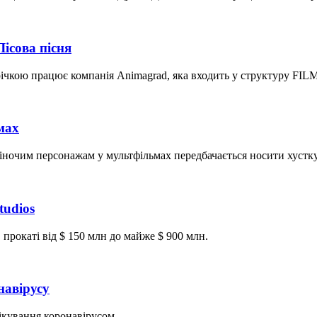
ісова пісня
трічкою працює компанія Animagrad, яка входить у структуру FIL
мах
жіночим персонажам у мультфільмах передбачається носити хустку
tudios
 прокаті від $ 150 млн до майже $ 900 млн.
навірусу
ікування коронавірусом.