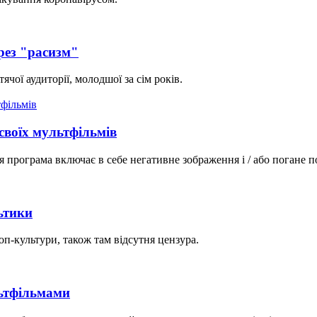
рез "расизм"
чої аудиторії, молодшої за сім років.
 своїх мультфільмів
Ця програма включає в себе негативне зображення і / або погане
ьтики
-культури, також там відсутня цензура.
льтфільмами