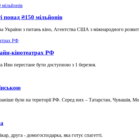
і понад ₴150 мільйонів
а України з питань кіно, Агентства США з міжнародного розвит
лайн-кінотеатрах РФ
а Иви перестане бути доступною з 1 березня.
аїнською
раніше були на території РФ. Серед них – Татарстан, Чувашія, Мор
ра
ар, друга - домогосподарка, яка готує спагетті.