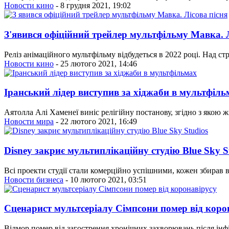
Новости кино
- 8 грудня 2021, 19:02
З'явився офіційний трейлер мультфільму Мавка. Л
Реліз анімаційного мультфільму відбудеться в 2022 році. Над с
Новости кино
- 25 лютого 2021, 14:46
Іранський лідер виступив за хіджаби в мультфіль
Аятолла Алі Хаменеї виніс релігійну постанову, згідно з якою 
Новости мира
- 22 лютого 2021, 16:49
Disney закриє мультиплікаційну студію Blue Sky S
Всі проекти студії стали комерційно успішними, кожен збирав в
Новости бизнеса
- 10 лютого 2021, 03:51
Сценарист мультсеріалу Сімпсони помер від коро
Вілмор помер від загострення хронічних захворювань після інф