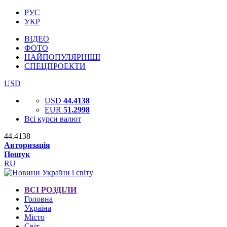
РУС
УКР
ВІДЕО
ФОТО
НАЙПОПУЛЯРНІШІ
СПЕЦПРОЕКТИ
USD
USD
44.4138
EUR
51.2998
Всі курси валют
44.4138
Авторизація
Пошук
RU
ВСІ РОЗДІЛИ
Головна
Україна
Місто
Світ