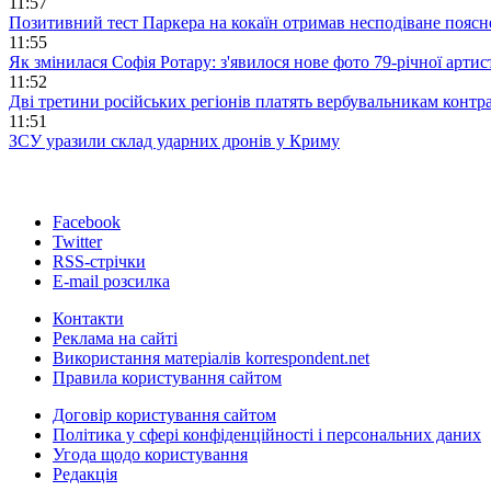
11:57
Позитивний тест Паркера на кокаїн отримав несподіване пояс
11:55
Як змінилася Софія Ротару: з'явилося нове фото 79-річної артис
11:52
Дві третини російських регіонів платять вербувальникам контр
11:51
ЗСУ уразили склад ударних дронів у Криму
Facebook
Twitter
RSS-стрічки
E-mail розсилка
Контакти
Реклама на сайті
Використання матеріалів korrespondent.net
Правила користування сайтом
Договір користування сайтом
Політика у сфері конфіденційності і персональних даних
Угода щодо користування
Редакція