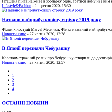
Пташеня пінгвіна живе в зоопарку одне, гратися йому ні з ким 
Lifestyle&Fashion
- 2 вересня 2020, 15:30
Названо найприбутковішу стрічку 2019 року
Фільм кіностудії Marvel Месники: Фінал названий найприбутков
Новости кино
- 27 квітня 2020, 12:38
В Японії перезняли Чебурашку
Короткометражний ролик про Чебурашку створили до десятирічч
Новости кино
- 23 квітня 2020, 12:57
1
2
3
4
ОСТАННІ НОВИНИ