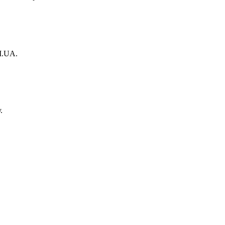
M.UA.
.