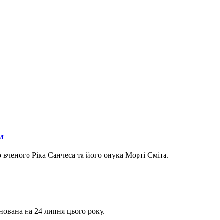
м
 вченого Ріка Санчеса та його онука Морті Сміта.
нована на 24 липня цього року.