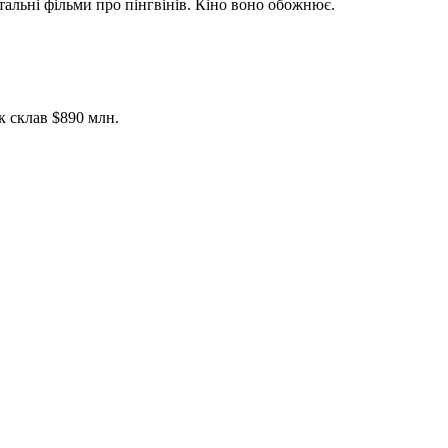
тальні фільми про пінгвінів. Кіно воно обожнює.
к склав $890 млн.