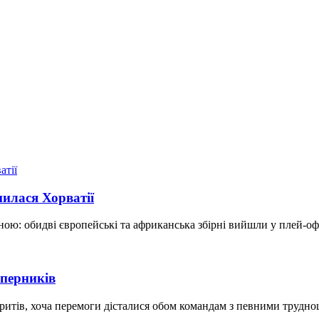
пилася Хорватії
ною: обидві європейські та африканська збірні вийшли у плей-о
уперників
воритів, хоча перемоги дісталися обом командам з певними трудн