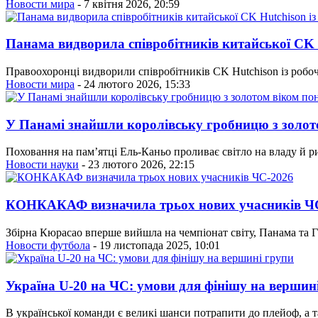
Новости мира
- 7 квітня 2026, 20:59
Панама видворила співробітників китайської CK H
Правоохоронці видворили співробітників CK Hutchison із робоч
Новости мира
- 24 лютого 2026, 15:33
У Панамі знайшли королівську гробницю з золото
Поховання на пам’ятці Ель-Каньо проливає світло на владу й 
Новости науки
- 23 лютого 2026, 22:15
КОНКАКАФ визначила трьох нових учасників Ч
Збірна Кюрасао вперше вийшла на чемпіонат світу, Панама та Га
Новости футбола
- 19 листопада 2025, 10:01
Україна U-20 на ЧС: умови для фінішу на вершин
В української команди є великі шанси потрапити до плейоф, а 