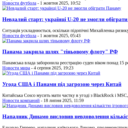
Новости футбола
- 1 жовтня 2025, 10:52
Невдалий старт: українці U-20 не змогли обіграт
Ситуація ускладнюється, оскільки підопічні Михайленка ризику
Новости футбола
- 1 жовтня 2025, 05:43
Панама закрила шлях "тіньовому флоту" РФ
Панамська влада заборонила реєстрацію суден віком понад 15 ро
Новости мира
- 4 серпня 2025, 19:23
Угода США і Панами під загрозою через Китай
Китайська Cosco мусить мати частку в угоді з BlackRock і MSC,
Новости компаний
- 18 липня 2025, 11:59
Нападник Динамо висловив невдоволення кількіс
Едуардо Герреро, нападник київського Динамо, продемонструв