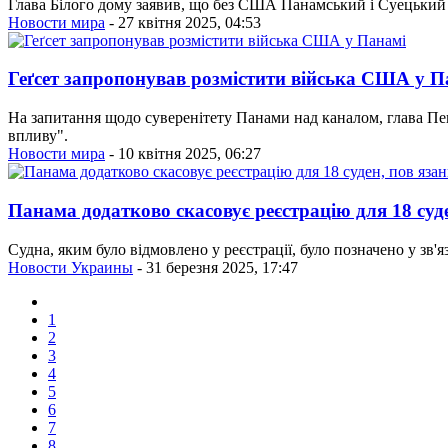
Глава Білого дому заявив, що без США Панамський і Суецький 
Новости мира
- 27 квітня 2025, 04:53
Геґсет запропонував розмістити війська США у П
На запитання щодо суверенітету Панами над каналом, глава Пе
впливу".
Новости мира
- 10 квітня 2025, 06:27
Панама додатково скасовує реєстрацію для 18 суд
Судна, яким було відмовлено у реєстрації, було позначено у з
Новости Украины
- 31 березня 2025, 17:47
1
2
3
4
5
6
7
8