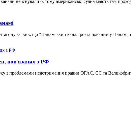
канали не існували б, тому американські судна мають там прохо
анамі
нтагону заявив, що "Панамський канал розташований у Панамі, і
ен, пов'язаних з РФ
в'язку з проблемами недотримання правил OFAC, ЄС та Великобри