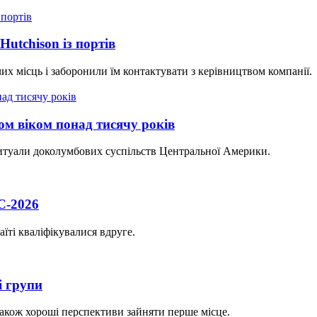
utchison із портів
их місць і заборонили їм контактувати з керівництвом компанії.
м віком понад тисячу років
ритуали доколумбових суспільств Центральної Америки.
С-2026
їті кваліфікувалися вдруге.
і групи
також хороші перспективи зайняти перше місце.