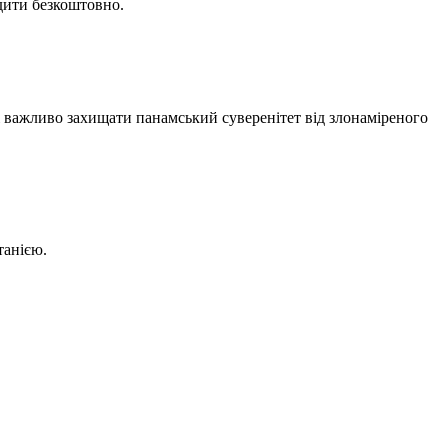
дити безкоштовно.
 важливо захищати панамський суверенітет від злонаміреного
танією.