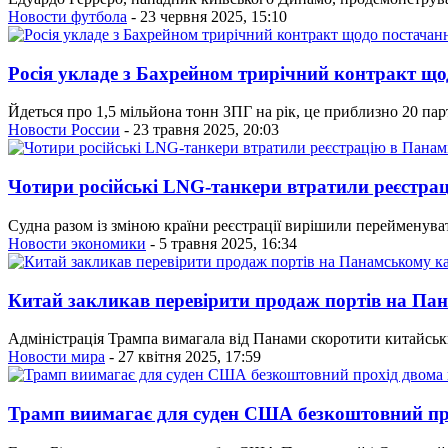
Новости футбола
- 23 червня 2025, 15:10
Росія укладе з Бахрейном трирічний контракт щ
Йдеться про 1,5 мільйона тонн ЗПГ на рік, це приблизно 20 парт
Новости России
- 23 травня 2025, 20:03
Чотири російські LNG-танкери втратили реєстра
Судна разом із зміною країни реєстрації вирішили перейменуват
Новости экономики
- 5 травня 2025, 16:34
Китай закликав перевірити продаж портів на Па
Адміністрація Трампа вимагала від Панами скоротити китайськ
Новости мира
- 27 квітня 2025, 17:59
Трамп виимагає для суден США безкоштовний пр