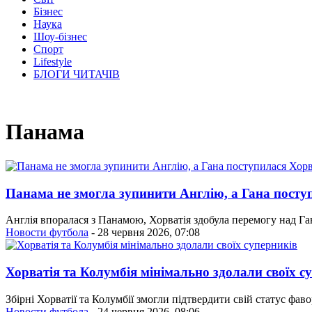
Бізнес
Наука
Шоу-бізнес
Спорт
Lifestyle
БЛОГИ ЧИТАЧІВ
Панама
Панама не змогла зупинити Англію, а Гана посту
Англія впоралася з Панамою, Хорватія здобула перемогу над Га
Новости футбола
- 28 червня 2026, 07:08
Хорватія та Колумбія мінімально здолали своїх с
Збірні Хорватії та Колумбії змогли підтвердити свій статус фа
Новости футбола
- 24 червня 2026, 08:06