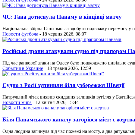
ЧС: Гана дотиснула Панаму в кінцівці матчу
Національна збірна Гани змогла здобути надважку перемогу у 
Новости футбола
- 18 червня 2026, 08:07
Російські дрони атакували судно під прапором П
Під час ранкової атаки на Одесу було пошкоджено цивільне су
События в Украине
- 18 травня 2026, 12:59
Судно з Росії зупинили біля узбережжя Швеції
Патрульний літак виявив скидання залишків вугілля у Балтійсь
Новости мира
- 12 квітня 2026, 15:44
Біля Панамського каналу загорівся міст: є жертв
Одна людина загинула під час пожежі на мосту, а два рятувальни