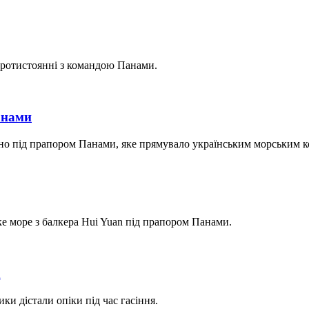
протистоянні з командою Панами.
анами
дно під прапором Панами, яке прямувало українським морським 
ке море з балкера Hui Yuan під прапором Панами.
а
ки дістали опіки під час гасіння.