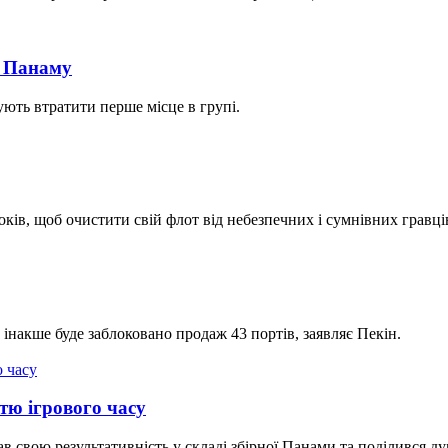
и Панаму
ють втратити перше місце в групі.
ків, щоб очистити свій флот від небезпечних і сумнівних гравці
 інакше буде заблоковано продаж 43 портів, заявляє Пекін.
тю ігрового часу
ав свою результативність у складі збірної Панами та поділився