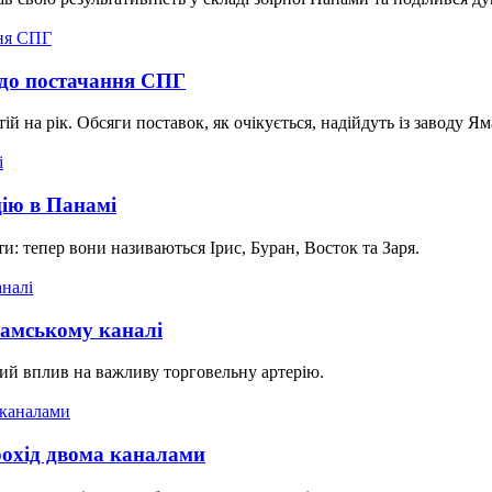
одо постачання СПГ
ій на рік. Обсяги поставок, як очікується, надійдуть із заводу 
цію в Панамі
и: тепер вони називаються Ірис, Буран, Восток та Заря.
намському каналі
ий вплив на важливу торговельну артерію.
охід двома каналами