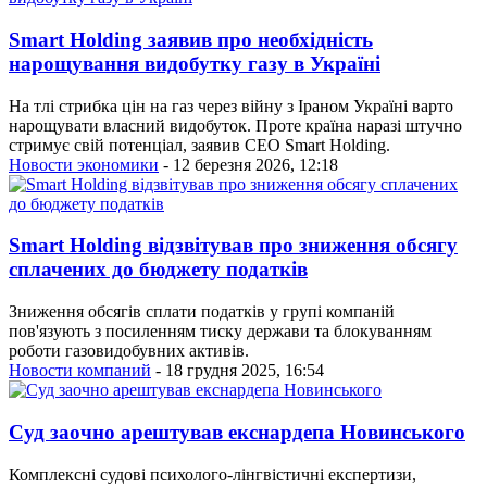
Smart Holding заявив про необхідність
нарощування видобутку газу в Україні
На тлі стрибка цін на газ через війну з Іраном Україні варто
нарощувати власний видобуток. Проте країна наразі штучно
стримує свій потенціал, заявив СЕО Smart Holding.
Новости экономики
- 12 березня 2026, 12:18
Smart Holding відзвітував про зниження обсягу
сплачених до бюджету податків
Зниження обсягів сплати податків у групі компаній
пов'язують з посиленням тиску держави та блокуванням
роботи газовидобувних активів.
Новости компаний
- 18 грудня 2025, 16:54
Суд заочно арештував екснардепа Новинського
Комплексні судові психолого-лінгвістичні експертизи,