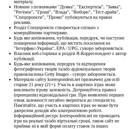
матеріалу.
Новини з позначками "Думка", "Експертиза", "Заява",
"Регіони", "Гроші", "Влада", "Вибори", "Тест-драйв",
"Спецпроекти", "Промо" публікуються на правах
реклами.
Розділ Спецпроекти створюється спільно з
комерційними партнерами.
Будь яке копіювання, публікація, передрук, чи наступне
поширення інформації, що містить посилання на
"Інтерфакс-Україна", EPA / UPG, суворо забороняється.
Власник веб-сторінки в розділі Я-Корреспондент є автор
публікації.
Будь-яке копіювання, передрук та відтворення
фотографічних творів та/або аудіовізуальних творів
правовласника Getty Images - суворо забороняється.
Матеріали сайту korrespondent.net призначені для осіб
старше 21 року (21+). Участь в азартних іграх може
викликати ігрову залежність. Дотримуйтесь правил
(принципів) відповідальної гри. При виявленні перших
ознак залежності негайно зверніться до спеціаліста.
Пам'ятайте, що участь в азартних іграх не може бути
джерелом доходів або альтернативою роботі.
Інформаційний ресурс korrespondent.net не проводить
ігри на реальні та/або віртуальні гроші, також сайт не
приймає ні в якій формі оплату ставок та інших