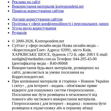
Реклама на сайті
Використання матеріалів korrespondent.net
Правила користування сайтом
Договір користування сайтом
Політика у сфері конфіденційності і персональних даних
Угода щодо користування
Редакція
© 2000-2026, Korrespondent.net
Суб'єкт у сфері онлайн-медіа Назва онлайн-медіа –
«КореспонденТ.net» Адреса: 02091, місто Київ,
ХАРКІВСЬКЕ ШОСЕ, будинок 172-Б, офіс 208/1 E-mail:
sunlight@mediadim.com.ua
Телефон: 044-205-43-00
Ідентифікатор медіа – R40-06068
Використання будь-яких матеріалів, розміщених на
сайті, дозволяється за умови посилання на
Корреспондент.net.
При копіюванні матеріалів зі сторінки « Новини України
і світу» , для інтернет - видань - обов'язкове пряме
відкрите для пошукових систем гіперпосилання .
Посилання має бути розміщена в незалежності від
повного або часткового використання матеріалів.
Гіперпосилання ( для інтернет - видань) - повинна бути
розміщена в підзаголовку або в першому абзаці