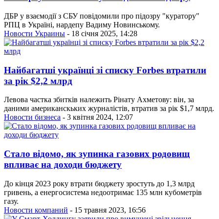
ДБР у взаємодії з СБУ повідомили про підозру "куратору"
РПЦ в Україні, нардепу Вадиму Новинському.
Новости Украины
- 18 січня 2025, 14:28
Найбагатші українці зі списку Forbes втратили
за рік $2,2 млрд
Левова частка збитків належить Рінату Ахметову: він, за
даними американскьких журналістів, втратив за рік $1,7 млрд.
Новости бизнеса
- 3 квітня 2024, 12:07
Стало відомо, як зупинка газових родовищ
впливає на доходи бюджету
До кінця 2023 року втрати бюджету зростуть до 1,3 млрд
гривень, а енергосистема недоотримає 135 млн кубометрів
газу.
Новости компаний
- 15 травня 2023, 16:56