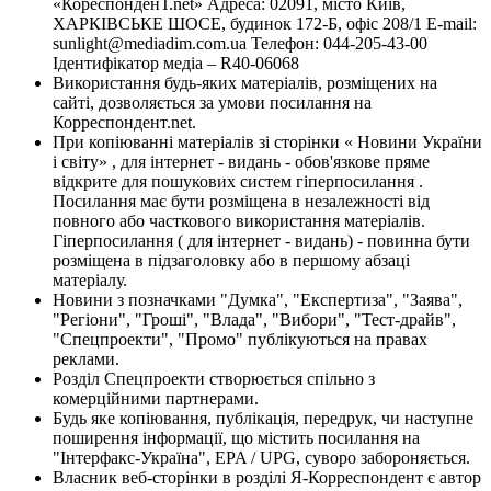
«КореспонденТ.net» Адреса: 02091, місто Київ,
ХАРКІВСЬКЕ ШОСЕ, будинок 172-Б, офіс 208/1 E-mail:
sunlight@mediadim.com.ua
Телефон: 044-205-43-00
Ідентифікатор медіа – R40-06068
Використання будь-яких матеріалів, розміщених на
сайті, дозволяється за умови посилання на
Корреспондент.net.
При копіюванні матеріалів зі сторінки « Новини України
і світу» , для інтернет - видань - обов'язкове пряме
відкрите для пошукових систем гіперпосилання .
Посилання має бути розміщена в незалежності від
повного або часткового використання матеріалів.
Гіперпосилання ( для інтернет - видань) - повинна бути
розміщена в підзаголовку або в першому абзаці
матеріалу.
Новини з позначками "Думка", "Експертиза", "Заява",
"Регіони", "Гроші", "Влада", "Вибори", "Тест-драйв",
"Спецпроекти", "Промо" публікуються на правах
реклами.
Розділ Спецпроекти створюється спільно з
комерційними партнерами.
Будь яке копіювання, публікація, передрук, чи наступне
поширення інформації, що містить посилання на
"Інтерфакс-Україна", EPA / UPG, суворо забороняється.
Власник веб-сторінки в розділі Я-Корреспондент є автор