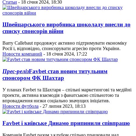
Статьи
- 18 січня 2024, 18:30
Швейцарського виробника шоколаду внесли до
списку спонсорів війни
Barry Callebaut продовжує активно підтримувати економіку
Росії і, відповідно, спонсорувати агресію проти України.
Новости компаний
- 18 січня 2024, 17:22
Прес-реліз
Favbet став новим титульним
спонсором ФК Шахтар
У планах Favbet та Шахтаря – спільні маркетингові та медійні
проекти, активна взаємодія з фанатською спільнотою та
впровадження низки соціально значущих ініціатив.
Новости футбола
- 27 липня 2023, 18:13
Favbet і київське Динамо припинили співпрацю
Компанія Favbet разом з клубом спільно працювали над