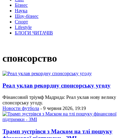
Бізнес
Наука
Шоу-бізнес
Спорт
Lifestyle
БЛОГИ ЧИТАЧІВ
спонсорство
Реал уклав рекордну спонсорську угоду
Фінансовий тріумф Мадрида: Реал уклав нову велику
спонсорську угоду.
Новости футбола
- 9 червня 2026, 19:19
Трамп зустрівся з Маском на тлі пошуку