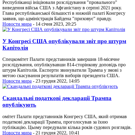
Республіканці ініціювали розслідування "провального"
виведення військ США з Афганістану в серпні 2021 року.
Глава республіканської більшості в нижній палаті Конгресу
заявив, що адміністрація Байдена "приховує" правду.
Новости мира
- 14 січня 2023, 20:25
У Конгресі США опублікували звіт про штурм
Капітолія
Спецкомітет Палати представників завершив 18-місячне
розслідування, опублікувавши 814-сторінкову доповідь про
штурм Капітолія. Експерти звинуватили Трампа у змові з
метою скасування результатів виборів президента США.
Новости мира
- 23 грудня 2022, 14:05
Скандальні податкові декларації Трампа
опублікують
омітет Палати представників Конгресу США, який отримав
податкові декларації Трампа, проголосував за їхню
публікацію. Цьому передували кілька років судових розглядів.
Новости мира
- 21 грудня 2022, 10:41