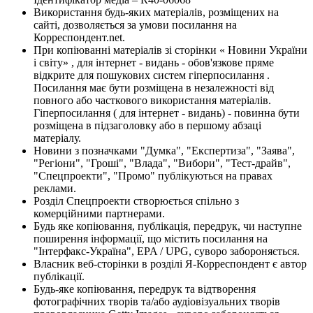
Використання будь-яких матеріалів, розміщених на
сайті, дозволяється за умови посилання на
Корреспондент.net.
При копіюванні матеріалів зі сторінки « Новини України
і світу» , для інтернет - видань - обов'язкове пряме
відкрите для пошукових систем гіперпосилання .
Посилання має бути розміщена в незалежності від
повного або часткового використання матеріалів.
Гіперпосилання ( для інтернет - видань) - повинна бути
розміщена в підзаголовку або в першому абзаці
матеріалу.
Новини з позначками "Думка", "Експертиза", "Заява",
"Регіони", "Гроші", "Влада", "Вибори", "Тест-драйв",
"Спецпроекти", "Промо" публікуються на правах
реклами.
Розділ Спецпроекти створюється спільно з
комерційними партнерами.
Будь яке копіювання, публікація, передрук, чи наступне
поширення інформації, що містить посилання на
"Інтерфакс-Україна", EPA / UPG, суворо забороняється.
Власник веб-сторінки в розділі Я-Корреспондент є автор
публікації.
Будь-яке копіювання, передрук та відтворення
фотографічних творів та/або аудіовізуальних творів