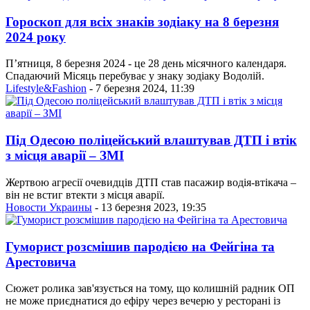
Гороскоп для всіх знаків зодіаку на 8 березня
2024 року
П’ятниця, 8 березня 2024 - це 28 день місячного календаря.
Спадаючий Місяць перебуває у знаку зодіаку Водолій.
Lifestyle&Fashion
- 7 березня 2024, 11:39
Під Одесою поліцейський влаштував ДТП і втік
з місця аварії – ЗМІ
Жертвою агресії очевидців ДТП став пасажир водія-втікача –
він не встиг втекти з місця аварії.
Новости Украины
- 13 березня 2023, 19:35
Гуморист розсмішив пародією на Фейгіна та
Арестовича
Сюжет ролика зав'язується на тому, що колишній радник ОП
не може приєднатися до ефіру через вечерю у ресторані із