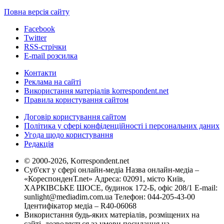
Повна версія сайту
Facebook
Twitter
RSS-стрічки
E-mail розсилка
Контакти
Реклама на сайті
Використання матеріалів korrespondent.net
Правила користування сайтом
Договір користування сайтом
Політика у сфері конфіденційності і персональних даних
Угода щодо користування
Редакція
© 2000-2026, Korrespondent.net
Суб'єкт у сфері онлайн-медіа Назва онлайн-медіа –
«КореспонденТ.net» Адреса: 02091, місто Київ,
ХАРКІВСЬКЕ ШОСЕ, будинок 172-Б, офіс 208/1 E-mail:
sunlight@mediadim.com.ua
Телефон: 044-205-43-00
Ідентифікатор медіа – R40-06068
Використання будь-яких матеріалів, розміщених на
сайті, дозволяється за умови посилання на