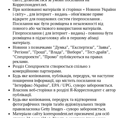
Корреспондент.net.
При копіюванні матеріалів зі сторінки « Новини України
і світу» , для інтернет - видань - обов'язкове пряме
відкрите для пошукових систем гіперпосилання .
Посилання має бути розміщена в незалежності від
повного або часткового використання матеріалів.
Гіперпосилання ( для інтернет - видань) - повинна бути
розміщена в підзаголовку або в першому абзаці
матеріалу.
Новини з позначками "Думка", "Експертиза", "Заява",
"Регіони", "Гроші", "Влада", "Вибори", "Тест-драйв",
"Спецпроекти", "Промо" публікуються на правах
реклами.
Розділ Спецпроекти створюється спільно з
комерційними партнерами.
Будь яке копіювання, публікація, передрук, чи наступне
поширення інформації, що містить посилання на
"Інтерфакс-Україна", EPA / UPG, суворо забороняється.
Власник веб-сторінки в розділі Я-Корреспондент є автор
публікації.
Будь-яке копіювання, передрук та відтворення
фотографічних творів та/або аудіовізуальних творів
правовласника Getty Images - суворо забороняється.
Матеріали сайту korrespondent.net призначені для осіб