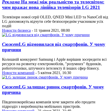
Реклама
На межі між реальністю та телесвітом:
чим вражає нова лінійка телевізорів LG 2021
Телевізори нової серії OLED, QNED Mini LED та NanoCell від
LG допоможуть відчути себе безпосереднім учасником усіх
подій
Новости бизнеса
- 11 травня 2021, 08:00
Сюжет
LG відмовилася від смартфонів. У чому
причини
Колишній конкурент Samsung і Apple вирішив зосередити всі
ресурси на розвитку електромобілів, "розумних" будинків,
робототехніки, штучного інтелекту й інших сфер бізнесу.
Новости компаний
- 5 квітня 2021, 16:30
Сюжет
LG залишає ринок смартфонів. У чому
причина
Південнокорейська компанія хоче закрити або продати
підрозділ з виробництва мобільних пристроїв.
Новости компаний
- 21 січня 2021, 21:49