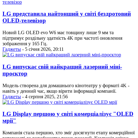
LG представила найтонший у світі бездротовий
OLED-телевізор
Новий LG OLED evo W6 має товщину лише 9 мм та
підтримує роздільну здатність 4K при частоті оновлення
зображення у 165 Гц.
Гаджеты
- 5 січня 2026, 20:11
LG випускає свій найкращий лазерний міні-
проєктор
Модель створена для домашнього кінотеатру у форматі 4K -
навіть у денний час, якщо вірити інформації компанії.
Гаджеты
- 4 серпня 2025, 21:56
LG Display першою у світі комерціалізує "OLED
мрії"
Компанія стала першою, хто зміг досягнути етапу комерційної