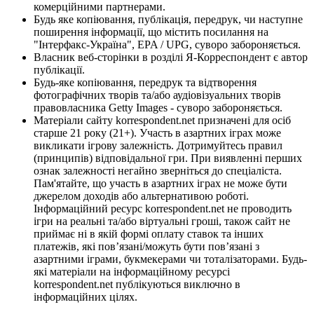
комерційними партнерами.
Будь яке копіювання, публікація, передрук, чи наступне
поширення інформації, що містить посилання на
"Інтерфакс-Україна", EPA / UPG, суворо забороняється.
Власник веб-сторінки в розділі Я-Корреспондент є автор
публікації.
Будь-яке копіювання, передрук та відтворення
фотографічних творів та/або аудіовізуальних творів
правовласника Getty Images - суворо забороняється.
Матеріали сайту korrespondent.net призначені для осіб
старше 21 року (21+). Участь в азартних іграх може
викликати ігрову залежність. Дотримуйтесь правил
(принципів) відповідальної гри. При виявленні перших
ознак залежності негайно зверніться до спеціаліста.
Пам'ятайте, що участь в азартних іграх не може бути
джерелом доходів або альтернативою роботі.
Інформаційний ресурс korrespondent.net не проводить
ігри на реальні та/або віртуальні гроші, також сайт не
приймає ні в якій формі оплату ставок та інших
платежів, які пов’язані/можуть бути пов’язані з
азартними іграми, букмекерами чи тоталізаторами. Будь-
які матеріали на інформаційному ресурсі
korrespondent.net публікуються виключно в
інформаційних цілях.