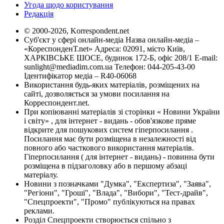
Угода щодо користування
Редакція
© 2000-2026, Korrespondent.net
Суб'єкт у сфері онлайн-медіа Назва онлайн-медіа –
«КореспонденТ.net» Адреса: 02091, місто Київ,
ХАРКІВСЬКЕ ШОСЕ, будинок 172-Б, офіс 208/1 E-mail:
sunlight@mediadim.com.ua
Телефон: 044-205-43-00
Ідентифікатор медіа – R40-06068
Використання будь-яких матеріалів, розміщених на
сайті, дозволяється за умови посилання на
Корреспондент.net.
При копіюванні матеріалів зі сторінки « Новини України
і світу» , для інтернет - видань - обов'язкове пряме
відкрите для пошукових систем гіперпосилання .
Посилання має бути розміщена в незалежності від
повного або часткового використання матеріалів.
Гіперпосилання ( для інтернет - видань) - повинна бути
розміщена в підзаголовку або в першому абзаці
матеріалу.
Новини з позначками "Думка", "Експертиза", "Заява",
"Регіони", "Гроші", "Влада", "Вибори", "Тест-драйв",
"Спецпроекти", "Промо" публікуються на правах
реклами.
Розділ Спецпроекти створюється спільно з