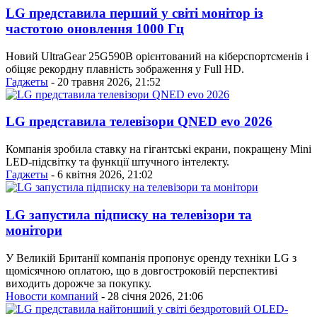
LG представила перший у світі монітор із
частотою оновлення 1000 Гц
Новий UltraGear 25G590B орієнтований на кіберспортсменів і
обіцяє рекордну плавність зображення у Full HD.
Гаджеты
- 20 травня 2026, 21:52
LG представила телевізори QNED evo 2026
Компанія зробила ставку на гігантські екрани, покращену Mini
LED-підсвітку та функції штучного інтелекту.
Гаджеты
- 6 квітня 2026, 21:02
LG запустила підписку на телевізори та
монітори
У Великій Британії компанія пропонує оренду техніки LG з
щомісячною оплатою, що в довгостроковій перспективі
виходить дорожче за покупку.
Новости компаний
- 28 січня 2026, 21:06