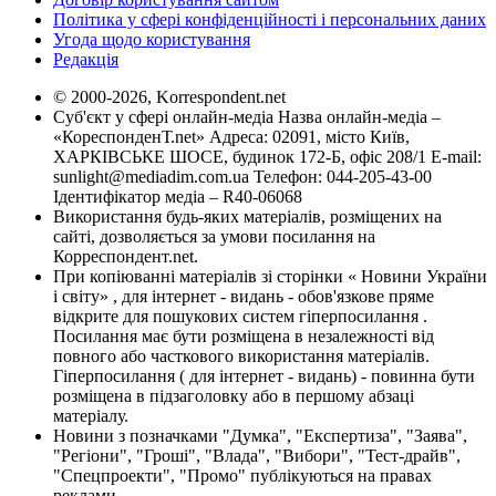
Політика у сфері конфіденційності і персональних даних
Угода щодо користування
Редакція
© 2000-2026, Korrespondent.net
Суб'єкт у сфері онлайн-медіа Назва онлайн-медіа –
«КореспонденТ.net» Адреса: 02091, місто Київ,
ХАРКІВСЬКЕ ШОСЕ, будинок 172-Б, офіс 208/1 E-mail:
sunlight@mediadim.com.ua
Телефон: 044-205-43-00
Ідентифікатор медіа – R40-06068
Використання будь-яких матеріалів, розміщених на
сайті, дозволяється за умови посилання на
Корреспондент.net.
При копіюванні матеріалів зі сторінки « Новини України
і світу» , для інтернет - видань - обов'язкове пряме
відкрите для пошукових систем гіперпосилання .
Посилання має бути розміщена в незалежності від
повного або часткового використання матеріалів.
Гіперпосилання ( для інтернет - видань) - повинна бути
розміщена в підзаголовку або в першому абзаці
матеріалу.
Новини з позначками "Думка", "Експертиза", "Заява",
"Регіони", "Гроші", "Влада", "Вибори", "Тест-драйв",
"Спецпроекти", "Промо" публікуються на правах
реклами.