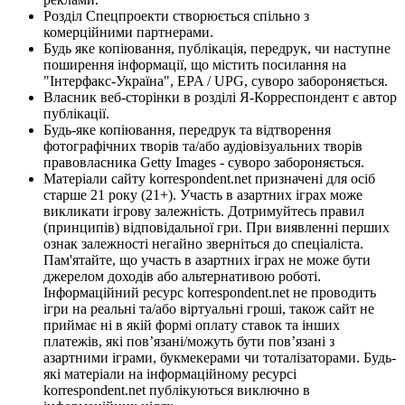
Розділ Спецпроекти створюється спільно з
комерційними партнерами.
Будь яке копіювання, публікація, передрук, чи наступне
поширення інформації, що містить посилання на
"Інтерфакс-Україна", EPA / UPG, суворо забороняється.
Власник веб-сторінки в розділі Я-Корреспондент є автор
публікації.
Будь-яке копіювання, передрук та відтворення
фотографічних творів та/або аудіовізуальних творів
правовласника Getty Images - суворо забороняється.
Матеріали сайту korrespondent.net призначені для осіб
старше 21 року (21+). Участь в азартних іграх може
викликати ігрову залежність. Дотримуйтесь правил
(принципів) відповідальної гри. При виявленні перших
ознак залежності негайно зверніться до спеціаліста.
Пам'ятайте, що участь в азартних іграх не може бути
джерелом доходів або альтернативою роботі.
Інформаційний ресурс korrespondent.net не проводить
ігри на реальні та/або віртуальні гроші, також сайт не
приймає ні в якій формі оплату ставок та інших
платежів, які пов’язані/можуть бути пов’язані з
азартними іграми, букмекерами чи тоталізаторами. Будь-
які матеріали на інформаційному ресурсі
korrespondent.net публікуються виключно в