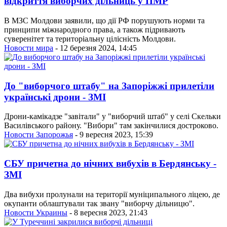
відкриття виборчих дільниць у ПМР
В МЗС Молдови заявили, що дії РФ порушують норми та
принципи міжнародного права, а також підривають
суверенітет та територіальну цілісність Молдови.
Новости мира
- 12 березня 2024, 14:45
До "виборчого штабу" на Запоріжжі прилетіли
українські дрони - ЗМІ
Дрони-камікадзе "завітали" у "виборчий штаб" у селі Скельки
Василівського району. "Вибори" там закінчилися достроково.
Новости Запорожья
- 9 вересня 2023, 15:39
СБУ причетна до нічних вибухів в Бердянську -
ЗМІ
Два вибухи пролунали на території муніципального ліцею, де
окупанти облаштували так звану "виборчу дільницю".
Новости Украины
- 8 вересня 2023, 21:43