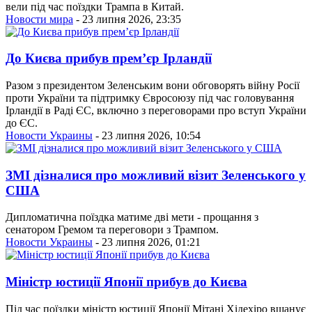
вели під час поїздки Трампа в Китай.
Новости мира
- 23 липня 2026, 23:35
До Києва прибув прем’єр Ірландії
Разом з президентом Зеленським вони обговорять війну Росії
проти України та підтримку Євросоюзу під час головування
Ірландії в Раді ЄС, включно з переговорами про вступ України
до ЄС.
Новости Украины
- 23 липня 2026, 10:54
ЗМІ дізналися про можливий візит Зеленського у
США
Дипломатична поїздка матиме дві мети - прощання з
сенатором Гремом та переговори з Трампом.
Новости Украины
- 23 липня 2026, 01:21
Міністр юстиції Японії прибув до Києва
Під час поїздки міністр юстиції Японії Мітані Хідехіро вшанує