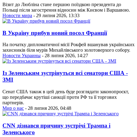
Візит до Любліна стане першою поїздкою президента до
Польщі після загострення відносин між Києвом і Варшавою.
Новости мира
- 29 липня 2026, 13:33
В Україну прибув новий посол Франції
На початку дипломатичної місії Рокфей вшанував українських
захисників біля мурів Михайлівського золотоверхого собору.
Новости Украины
- 28 липня 2026, 14:27
Із Зеленським зустрінуться всі сенатори США -
ЗМІ
Сенат США також в цей день буде розглядати законопроєкт,
що передбачає крутіші санкції проти РФ та її торгових
партнерів.
Мир о нас
- 28 липня 2026, 04:48
CNN дізнався причину зустрічі Трампа і
Зеленського