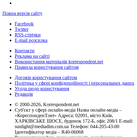
Повна версія сайту
Facebook
Twitter
RSS-стрічки
E-mail розсилка
Контакти
Реклама на сайті
Використання матеріалів korrespondent.net
Правила користування сайтом
Договір користування сайтом
Політика у сфері конфіденційності і персональних даних
Угода щодо користування
Редакція
© 2000-2026, Korrespondent.net
Суб'єкт у сфері онлайн-медіа Назва онлайн-медіа –
«КореспонденТ.net» Адреса: 02091, місто Київ,
ХАРКІВСЬКЕ ШОСЕ, будинок 172-Б, офіс 208/1 E-mail:
sunlight@mediadim.com.ua
Телефон: 044-205-43-00
Ідентифікатор медіа – R40-06068