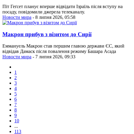
Піт Геґсет планує вперше відвідати Ізраїль після вступу на
посаду, повідомили джерела телеканалу.
Новости мира
- 8 липня 2026, 05:58
Макрон прибув з візитом до Сирії
Еммануель Макрон став першим главою держави ЄС, який
відвідав Дамаск після повалення режиму Башара Асада
Новости мира
- 7 липня 2026, 09:33
1
2
3
4
5
6
7
8
9
10
...
113