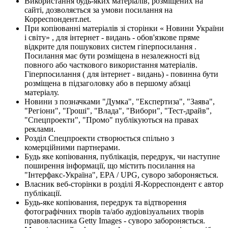
Використання будь-яких матеріалів, розміщених на
сайті, дозволяється за умови посилання на
Корреспондент.net.
При копіюванні матеріалів зі сторінки « Новини України
і світу» , для інтернет - видань - обов'язкове пряме
відкрите для пошукових систем гіперпосилання .
Посилання має бути розміщена в незалежності від
повного або часткового використання матеріалів.
Гіперпосилання ( для інтернет - видань) - повинна бути
розміщена в підзаголовку або в першому абзаці
матеріалу.
Новини з позначками "Думка", "Експертиза", "Заява",
"Регіони", "Гроші", "Влада", "Вибори", "Тест-драйв",
"Спецпроекти", "Промо" публікуються на правах
реклами.
Розділ Спецпроекти створюється спільно з
комерційними партнерами.
Будь яке копіювання, публікація, передрук, чи наступне
поширення інформації, що містить посилання на
"Інтерфакс-Україна", EPA / UPG, суворо забороняється.
Власник веб-сторінки в розділі Я-Корреспондент є автор
публікації.
Будь-яке копіювання, передрук та відтворення
фотографічних творів та/або аудіовізуальних творів
правовласника Getty Images - суворо забороняється.