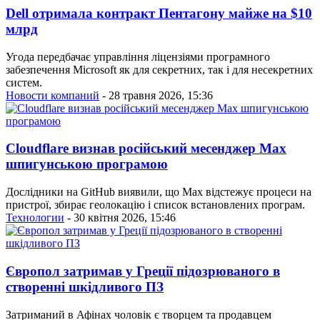
Dell отримала контракт Пентагону майже на $10
млрд
Угода передбачає управління ліцензіями програмного
забезпечення Microsoft як для секретних, так і для несекретних
систем.
Новости компаний
- 28 травня 2026, 15:36
Cloudflare визнав російський месенджер Мах
шпигунською програмою
Дослідники на GitHub виявили, що Мах відстежує процеси на
пристрої, збирає геолокацію і список встановлених програм.
Технологии
- 30 квітня 2026, 15:46
Європол затримав у Греції підозрюваного в
створенні шкідливого ПЗ
Затриманий в Афінах чоловік є творцем та продавцем