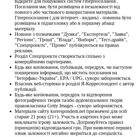
відкрите для пошукових систем гіперпосилання .
Посилання має бути розміщена в незалежності від
повного або часткового використання матеріалів.
Гіперпосилання ( для інтернет - видань) - повинна бути
розміщена в підзаголовку або в першому абзаці
матеріалу.
Новини з позначками "Думка", "Експертиза", "Заява",
"Регіони", "Гроші", "Влада", "Вибори", "Тест-драйв",
"Спецпроекти", "Промо" публікуються на правах
реклами.
Розділ Спецпроекти створюється спільно з
комерційними партнерами.
Будь яке копіювання, публікація, передрук, чи наступне
поширення інформації, що містить посилання на
"Інтерфакс-Україна", EPA / UPG, суворо забороняється.
Власник веб-сторінки в розділі Я-Корреспондент є автор
публікації.
Будь-яке копіювання, передрук та відтворення
фотографічних творів та/або аудіовізуальних творів
правовласника Getty Images - суворо забороняється.
Матеріали сайту korrespondent.net призначені для осіб
старше 21 року (21+). Участь в азартних іграх може
викликати ігрову залежність. Дотримуйтесь правил
(принципів) відповідальної гри. При виявленні перших
ознак залежності негайно зверніться до спеціаліста.