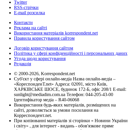
Twitter
RSS-стрічки
E-mail розсилка
Контакти
Реклама на сайті
Використання матеріалів korrespondent.net
Правила користування сайтом
Договір користування сайтом
Політика у сфері конфіденційності і персональних даних
Угода щодо користування
Редакція
© 2000-2026, Korrespondent.net
Суб'єкт у сфері онлайн-медіа Назва онлайн-медіа –
«КореспонденТ.net» Адреса: 02091, місто Київ,
ХАРКІВСЬКЕ ШОСЕ, будинок 172-Б, офіс 208/1 E-mail:
sunlight@mediadim.com.ua
Телефон: 044-205-43-00
Ідентифікатор медіа – R40-06068
Використання будь-яких матеріалів, розміщених на
сайті, дозволяється за умови посилання на
Корреспондент.net.
При копіюванні матеріалів зі сторінки « Новини України
і світу» , для інтернет - видань - обов'язкове пряме