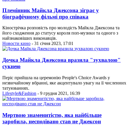
Племінник Майкла Джексона зіграє у
біографічному фільмі про співака
Кінострічка розповість про молодість Майкла Джексона та
його сходження до статусу короля поп-музики та одного з
найзнаковіших виконавців.
Новости кино
- 31 січня 2023, 17:01
Дочка Майкла Джексона вразила "зухвалою"
сукнею
Періс прийшла на церемонію People's Choice Awards у
незвичайному вбранні, яке акцентувало увагу на її численних
татуюваннях.
Lifestyle&Fashion
- 9 грудня 2021, 16:39
Мертвою знаменитістю, яка найбільше
заробила, несподівано став не Джексон