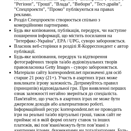
"Регіони", "Гроші", "Влада", "Вибори", "Тест-драйв",
"Спецпроекти", "Промо" публікуються на правах
реклами.
Розділ Спецпроекти створюється спільно з
комерційними партнерами.
Будь яке копіювання, публікація, передрук, чи наступне
поширення інформації, що містить посилання на
"Інтерфакс-Україна", EPA / UPG, суворо забороняється.
Власник веб-сторінки в розділі Я-Корреспондент є автор
публікації.
Будь-яке копіювання, передрук та відтворення
фотографічних творів та/або аудіовізуальних творів
правовласника Getty Images - суворо забороняється.
Матеріали сайту korrespondent.net призначені для осіб
старше 21 року (21+). Участь в азартних іграх може
викликати ігрову залежність. Дотримуйтесь правил
(принципів) відповідальної гри. При виявленні перших
ознак залежності негайно зверніться до спеціаліста.
Пам'ятайте, що участь в азартних іграх не може бути
джерелом доходів або альтернативою роботі.
Інформаційний ресурс korrespondent.net не проводить
ігри на реальні та/або віртуальні гроші, також сайт не
приймає ні в якій формі оплату ставок та інших
платежів, які пов’язані/можуть бути пов’язані з
азартними іграми, букмекерами чи тоталізаторами. Будь-