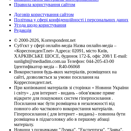
Правила користування сайтом
Договір користування сайтом
Політика у сфері конфіденційності і персональних даних
Угода щодо користування
Редакція
© 2000-2026, Korrespondent.net
Суб'єкт у сфері онлайн-медіа Назва онлайн-медіа –
«КореспонденТ.net» Адреса: 02091, місто Київ,
ХАРКІВСЬКЕ ШОСЕ, будинок 172-Б, офіс 208/1 E-mail:
sunlight@mediadim.com.ua
Телефон: 044-205-43-00
Ідентифікатор медіа – R40-06068
Використання будь-яких матеріалів, розміщених на
сайті, дозволяється за умови посилання на
Корреспондент.net.
При копіюванні матеріалів зі сторінки « Новини України
і світу» , для інтернет - видань - обов'язкове пряме
відкрите для пошукових систем гіперпосилання .
Посилання має бути розміщена в незалежності від
повного або часткового використання матеріалів.
Гіперпосилання ( для інтернет - видань) - повинна бути
розміщена в підзаголовку або в першому абзаці
матеріалу.
Новини з позначками "Думка", "Експертиза", "Заява",