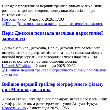
Lionsgate представила перший трейлер фільму Майкл, який
розповість про шлях короля попмузики від Jackson 5 до
світової слави.
Новости кино
- 3 лютого 2026, 17:03
Періс Джексон показала наслідки наркотичної
залежності
Донька Майкла Джексона, Періс Джексон, приголомшила
шанувальників відвертим зізнанням - зірка показала дірку у
носовій перегородці, що утворилася через наркотики, та
відверто розповіла про свій болючий досвід.
Lifestyle&Fashion
- 12 листопада 2025, 09:32
Вийшов перший трейлер біографічного фільму
про Майкла Джексона
У новій стрічці легендарного поп-ідола зіграв його племінник
Джафар Джексон, а режисером виступив Антуан Фукуа.
Новости кино
- 7 листопада 2025, 17:55