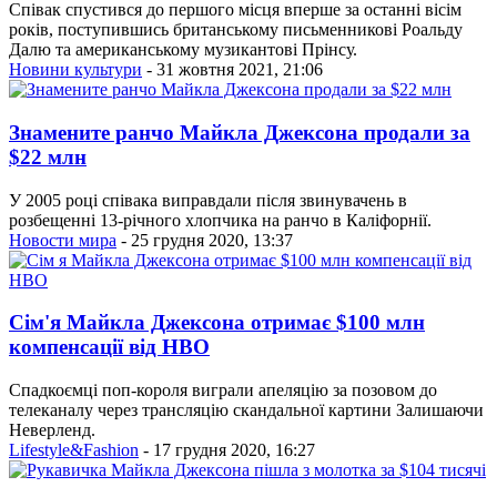
Співак спустився до першого місця вперше за останні вісім
років, поступившись британському письменникові Роальду
Далю та американському музикантові Прінсу.
Новини культури
- 31 жовтня 2021, 21:06
Знамените ранчо Майкла Джексона продали за
$22 млн
У 2005 році співака виправдали після звинувачень в
розбещенні 13-річного хлопчика на ранчо в Каліфорнії.
Новости мира
- 25 грудня 2020, 13:37
Сім'я Майкла Джексона отримає $100 млн
компенсації від HBO
Спадкоємці поп-короля виграли апеляцію за позовом до
телеканалу через трансляцію скандальної картини Залишаючи
Неверленд.
Lifestyle&Fashion
- 17 грудня 2020, 16:27