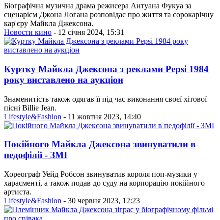
Біографічна музична драма режисера Антуана Фукуа за
сценарієм Джона Логана розповідає про життя та сорокарічну
кар'єру Майкла Джексона.
Новости кино
- 12 січня 2024, 15:31
Куртку Майкла Джексона з реклами Pepsi 1984
року виставлено на аукціон
Знаменитість також одягав її під час виконання своєї хітової
пісні Billie Jean.
Lifestyle&Fashion
- 11 жовтня 2023, 14:40
Покійного Майкла Джексона звинуватили в
педофілії - ЗМІ
Хореограф Уейд Робсон звинуватив короля поп-музики у
харасменті, а також подав до суду на корпорацію покійного
артиста.
Lifestyle&Fashion
- 30 червня 2023, 12:23