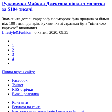
Рукавичка Майкла Джексона пішла з молотка
за $104 тисячі
Знаменита деталь гардеробу поп-короля була продана за більш
ніж 100 тисяч доларів. Рукавичка зі стразами була "візитною
карткою" виконавця.
Lifestyle&Fashion
- 6 квітня 2020, 09:35
1
2
3
4
Повна версія сайту
Facebook
Twitter
RSS-стрічки
E-mail розсилка
Контакти
Реклама на сайті
Використання матеріалів korrespondent.net