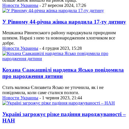
більше жінок вийшло на ринок праці.
Новости Украины
- 27 вересня 2024, 17:26
У Рівному 44-річна жінка народила 17-ту дитину
Мешканка Рівненського району народжувала природним
шляхом. Наразі з нею та новонародженим хлопчиком все
добре.
Новости Украины
- 4 грудня 2023, 15:28
Кохана Саакашвілі нардепка Ясько повідомила
про народження дитини
Стать малюка Єлизавета Ясько не уточнила, як і не
повідомила, коли саме сталися пологи.
Новости Украины
- 1 червня 2023, 21:44
Україні загрожує різке падіння народжуваності –
НАН