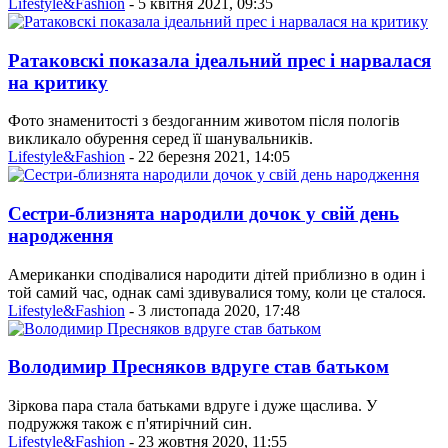
Lifestyle&Fashion
- 5 квітня 2021, 09:35
Ратаковскі показала ідеальний прес і нарвалася
на критику
Фото знаменитості з бездоганним животом після пологів
викликало обурення серед її шанувальників.
Lifestyle&Fashion
- 22 березня 2021, 14:05
Сестри-близнята народили дочок у свій день
народження
Американки сподівалися народити дітей приблизно в один і
той самий час, однак самі здивувалися тому, коли це сталося.
Lifestyle&Fashion
- 3 листопада 2020, 17:48
Володимир Пресняков вдруге став батьком
Зіркова пара стала батьками вдруге і дуже щаслива. У
подружжя також є п'ятирічний син.
Lifestyle&Fashion
- 23 жовтня 2020, 11:55