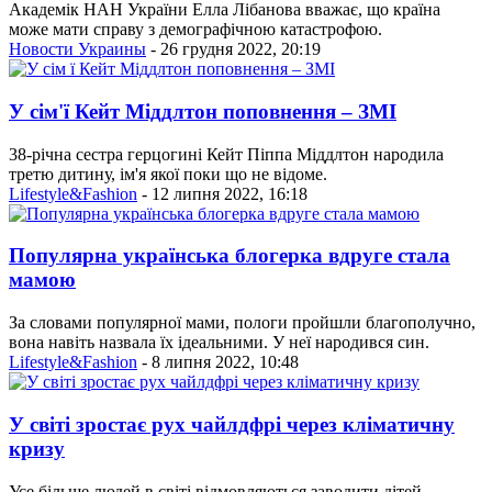
Академік НАН України Елла Лібанова вважає, що країна
може мати справу з демографічною катастрофою.
Новости Украины
- 26 грудня 2022, 20:19
У сім'ї Кейт Міддлтон поповнення – ЗМІ
38-річна сестра герцогині Кейт Піппа Міддлтон народила
третю дитину, ім'я якої поки що не відоме.
Lifestyle&Fashion
- 12 липня 2022, 16:18
Популярна українська блогерка вдруге стала
мамою
За словами популярної мами, пологи пройшли благополучно,
вона навіть назвала їх ідеальними. У неї народився син.
Lifestyle&Fashion
- 8 липня 2022, 10:48
У світі зростає рух чайлдфрі через кліматичну
кризу
Усе більше людей в світі відмовляються заводити дітей,