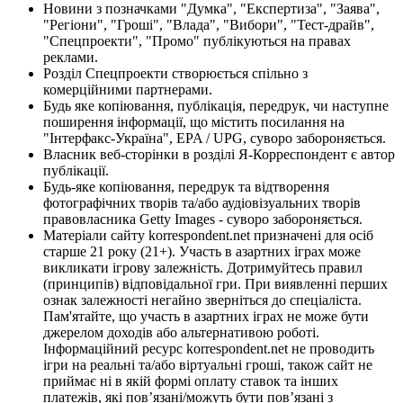
Новини з позначками "Думка", "Експертиза", "Заява",
"Регіони", "Гроші", "Влада", "Вибори", "Тест-драйв",
"Спецпроекти", "Промо" публікуються на правах
реклами.
Розділ Спецпроекти створюється спільно з
комерційними партнерами.
Будь яке копіювання, публікація, передрук, чи наступне
поширення інформації, що містить посилання на
"Інтерфакс-Україна", EPA / UPG, суворо забороняється.
Власник веб-сторінки в розділі Я-Корреспондент є автор
публікації.
Будь-яке копіювання, передрук та відтворення
фотографічних творів та/або аудіовізуальних творів
правовласника Getty Images - суворо забороняється.
Матеріали сайту korrespondent.net призначені для осіб
старше 21 року (21+). Участь в азартних іграх може
викликати ігрову залежність. Дотримуйтесь правил
(принципів) відповідальної гри. При виявленні перших
ознак залежності негайно зверніться до спеціаліста.
Пам'ятайте, що участь в азартних іграх не може бути
джерелом доходів або альтернативою роботі.
Інформаційний ресурс korrespondent.net не проводить
ігри на реальні та/або віртуальні гроші, також сайт не
приймає ні в якій формі оплату ставок та інших
платежів, які пов’язані/можуть бути пов’язані з