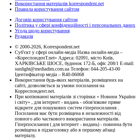
Використання матеріалів korrespondent.net
Правила користування сайтом
Договір користування сайтом
Політика у сфері конфіденційності і персональних даних
Угода щодо користування
Редакція
© 2000-2026, Korrespondent.net
Суб'єкт у сфері онлайн-медіа Назва онлайн-медіа –
«КореспонденТ.net» Адреса: 02091, місто Київ,
ХАРКІВСЬКЕ ШОСЕ, будинок 172-Б, офіс 208/1 E-mail:
sunlight@mediadim.com.ua
Телефон: 044-205-43-00
Ідентифікатор медіа – R40-06068
Використання будь-яких матеріалів, розміщених на
сайті, дозволяється за умови посилання на
Корреспондент.net.
При копіюванні матеріалів зі сторінки « Новини України
і світу» , для інтернет - видань - обов'язкове пряме
відкрите для пошукових систем гіперпосилання .
Посилання має бути розміщена в незалежності від
повного або часткового використання матеріалів.
Гіперпосилання ( для інтернет - видань) - повинна бути
розміщена в підзаголовку або в першому абзаці
матеріалу.