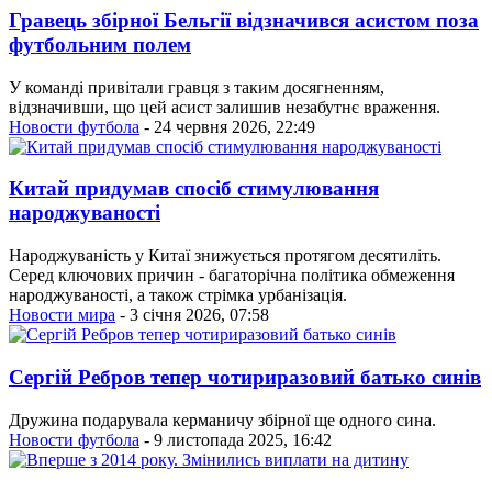
Гравець збірної Бельгії відзначився асистом поза
футбольним полем
У команді привітали гравця з таким досягненням,
відзначивши, що цей асист залишив незабутнє враження.
Новости футбола
- 24 червня 2026, 22:49
Китай придумав спосіб стимулювання
народжуваності
Народжуваність у Китаї знижується протягом десятиліть.
Серед ключових причин - багаторічна політика обмеження
народжуваності, а також стрімка урбанізація.
Новости мира
- 3 січня 2026, 07:58
Сергій Ребров тепер чотириразовий батько синів
Дружина подарувала керманичу збірної ще одного сина.
Новости футбола
- 9 листопада 2025, 16:42