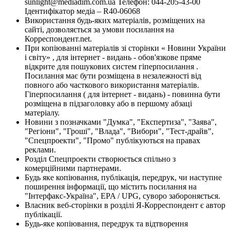
sunlight@mediadim.com.ua
Телефон: 044-205-43-00
Ідентифікатор медіа – R40-06068
Використання будь-яких матеріалів, розміщених на
сайті, дозволяється за умови посилання на
Корреспондент.net.
При копіюванні матеріалів зі сторінки « Новини України
і світу» , для інтернет - видань - обов'язкове пряме
відкрите для пошукових систем гіперпосилання .
Посилання має бути розміщена в незалежності від
повного або часткового використання матеріалів.
Гіперпосилання ( для інтернет - видань) - повинна бути
розміщена в підзаголовку або в першому абзаці
матеріалу.
Новини з позначками "Думка", "Експертиза", "Заява",
"Регіони", "Гроші", "Влада", "Вибори", "Тест-драйв",
"Спецпроекти", "Промо" публікуються на правах
реклами.
Розділ Спецпроекти створюється спільно з
комерційними партнерами.
Будь яке копіювання, публікація, передрук, чи наступне
поширення інформації, що містить посилання на
"Інтерфакс-Україна", EPA / UPG, суворо забороняється.
Власник веб-сторінки в розділі Я-Корреспондент є автор
публікації.
Будь-яке копіювання, передрук та відтворення