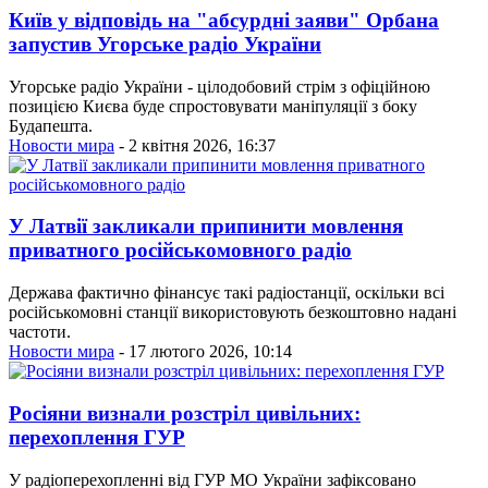
Київ у відповідь на "абсурдні заяви" Орбана
запустив Угорське радіо України
Угорське радіо України - цілодобовий стрім з офіційною
позицією Києва буде спростовувати маніпуляції з боку
Будапешта.
Новости мира
- 2 квітня 2026, 16:37
У Латвії закликали припинити мовлення
приватного російськомовного радіо
Держава фактично фінансує такі радіостанції, оскільки всі
російськомовні станції використовують безкоштовно надані
частоти.
Новости мира
- 17 лютого 2026, 10:14
Росіяни визнали розстріл цивільних:
перехоплення ГУР
У радіоперехопленні від ГУР МО України зафіксовано