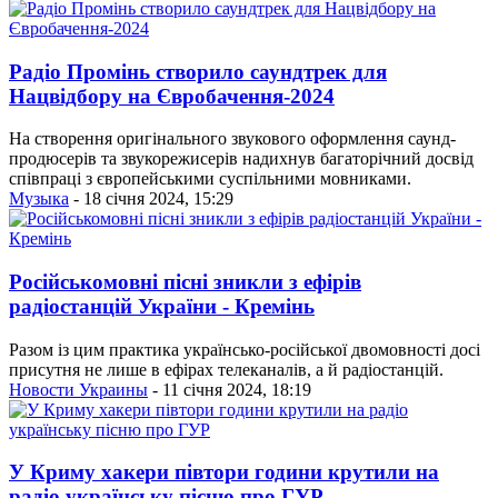
Радіо Промінь створило саундтрек для
Нацвідбору на Євробачення-2024
На створення оригінального звукового оформлення саунд-
продюсерів та звукорежисерів надихнув багаторічний досвід
співпраці з європейськими суспільними мовниками.
Музыка
- 18 січня 2024, 15:29
Російськомовні пісні зникли з ефірів
радіостанцій України - Кремінь
Разом із цим практика українсько-російської двомовності досі
присутня не лише в ефірах телеканалів, а й радіостанцій.
Новости Украины
- 11 січня 2024, 18:19
У Криму хакери півтори години крутили на
радіо українську пісню про ГУР