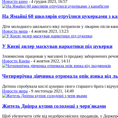
Новости кино
- 4 грудня 2023, 16:57
На Ямайці 60 школярів отруїлися цукерками з ка
Діти молодшого шкільного віку потрапили у лікарню після вжи
Новости мира
- 4 жовтня 2023, 13:23
У Києві дилер маскував наркотики під цукерки
Зловмисник працював у магазині із продажу заборонених речови
Новости Киева
- 4 жовтня 2022, 14:11
Чотирирічна дівчинка отримала опік язика від л
Дитина спробувала кислі цукерки свого старшого брата і відчул
Новости мира
- 9 листопада 2021, 14:49
Житель Дніпра купив солодощі з черв'яками
Щоб убезпечити себе від недобросовісних продавців, у Держпр