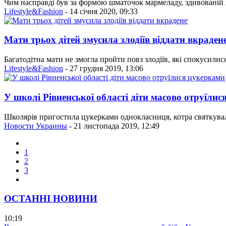
Чим насправді був за формою шматочок мармеладу, здивованій ж
Lifestyle&Fashion
- 14 січня 2020, 09:33
Мати трьох дітей змусила злодіїв віддати вкраден
Багатодітна мати не змогла пройти повз злодіїв, які спокусили
Lifestyle&Fashion
- 27 грудня 2019, 13:06
У школі Рівненської області діти масово отруїли
Школярів пригостила цукерками однокласниця, котра святкувал
Новости Украины
- 21 листопада 2019, 12:49
1
2
3
ОСТАННІ НОВИНИ
10:19