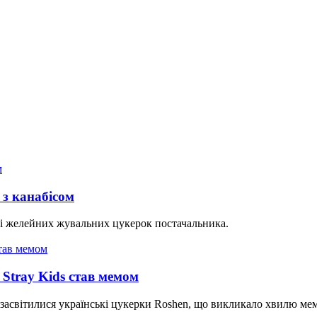
 з канабісом
 же­лей­них жу­валь­них цу­ке­рок пос­та­чаль­ни­ка.
 Stray Kids став мемом
о засвітилися українські цукерки Roshen, що викликало хвилю мем