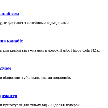
канабісом
у, де був пакет з желейними ведмедиками.
ив канабіс
ителів країни від вживання цукерок Haribo Happy Cola F!ZZ.
атчем
и відносини з уболівальниками лондонців.
 режисер
 приготував для фільму від 700 до 900 цукерок.