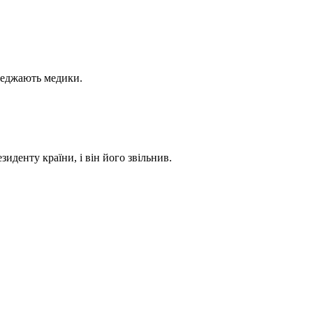
реджають медики.
иденту країни, і він його звільнив.