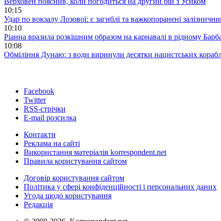
Верховен пояснив, коли погодиться на другий бій з Усиком
10:15
Удар по вокзалу Лозової: є загиблі та важкопоранені залізничн
10:10
Ріанна вразила розкішним образом на карнавалі в рідному Барб
10:08
Обміління Дунаю: з води виринули десятки нацистських корабл
Facebook
Twitter
RSS-стрічки
E-mail розсилка
Контакти
Реклама на сайті
Використання матеріалів korrespondent.net
Правила користування сайтом
Договір користування сайтом
Політика у сфері конфіденційності і персональних даних
Угода щодо користування
Редакція