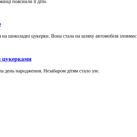
інці пояснили її діти.
е
ся на шоколадні цукерки. Вона стала на шляху автомобіля зловмис
ся цукерками
а день народження. Незабаром дітям стало зле.