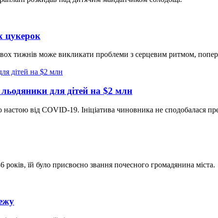
х цукерок
 двох тижнів може викликати проблеми з серцевим ритмом, попе
льодяники для дітей на $2 млн
о настою від CОVID-19. Ініціатива чиновника не сподобалася през
 років, їй було присвоєно звання почесного громадянина міста.
режу