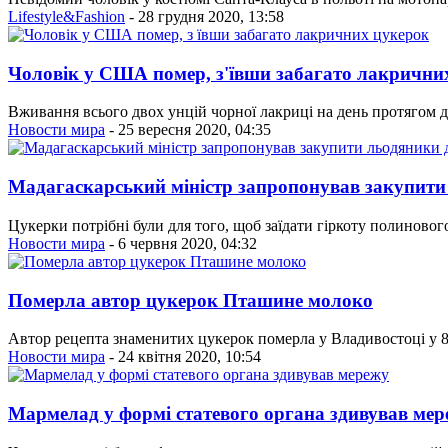
Lifestyle&Fashion
- 28 грудня 2020, 13:58
Чоловік у США помер, з'ївши забагато лакрични
Вживання всього двох унцій чорної лакриці на день протягом
Новости мира
- 25 вересня 2020, 04:35
Мадагаскарський міністр запропонував закупити 
Цукерки потрібні були для того, щоб заїдати гіркоту полиновог
Новости мира
- 6 червня 2020, 04:32
Померла автор цукерок Пташине молоко
Автор рецепта знаменитих цукерок померла у Владивостоці у 86
Новости мира
- 24 квітня 2020, 10:54
Мармелад у формі статевого органа здивував ме