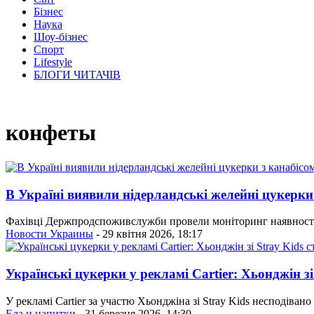
Бізнес
Наука
Шоу-бізнес
Спорт
Lifestyle
БЛОГИ ЧИТАЧІВ
конфеты
В Україні виявили нідерландські желейні цукерки
Фахівці Держ­прод­спо­жив­служ­би про­ве­ли мо­ні­то­ринг на­яв­ності
Новости Украины
- 29 квітня 2026, 18:17
Українські цукерки у рекламі Cartier: Хьонджін зі
У рекламі Cartier за участю Хьонджіна зі Stray Kids несподіван
Еда и напитки
- 31 березня 2026, 14:30