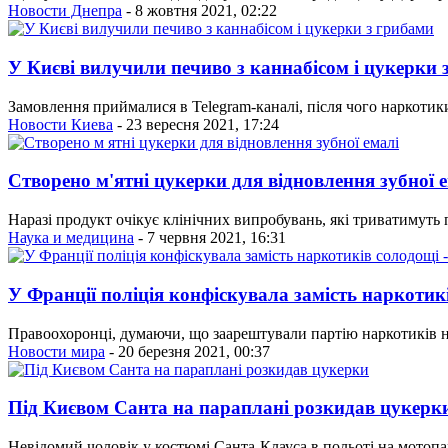
Новости Днепра
- 8 жовтня 2021, 02:22
У Києві вилучили печиво з каннабісом і цукерки 
Замовлення приймалися в Telegram-каналі, після чого наркотики
Новости Киева
- 23 вересня 2021, 17:24
Створено м'ятні цукерки для відновлення зубної 
Наразі продукт очікує клінічних випробувань, які триватимуть 
Наука и медицина
- 7 червня 2021, 16:31
У Франції поліція конфіскувала замість наркотик
Правоохоронці, думаючи, що заарештували партію наркотиків 
Новости мира
- 20 березня 2021, 00:37
Під Києвом Санта на параплані розкидав цукерк
Невідомий чоловік у костюмі Санта-Клауса в польоті на мотоп