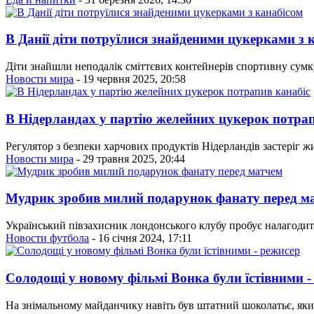
В Данії діти потруїлися знайденими цукерками з 
Діти знайшли неподалік сміттєвих контейнерів спортивну сумк
Новости мира
- 19 червня 2025, 20:58
В Нідерландах у партію желейних цукерок потрап
Регулятор з безпеки харчових продуктів Нідерландів застеріг ж
Новости мира
- 29 травня 2025, 20:44
Мудрик зробив милий подарунок фанату перед м
Український півзахисник лондонського клубу пробує налагодит
Новости футбола
- 16 січня 2024, 17:11
Солодощі у новому фільмі Вонка були їстівними -
На знімальному майданчику навіть був штатний шоколатьє, який