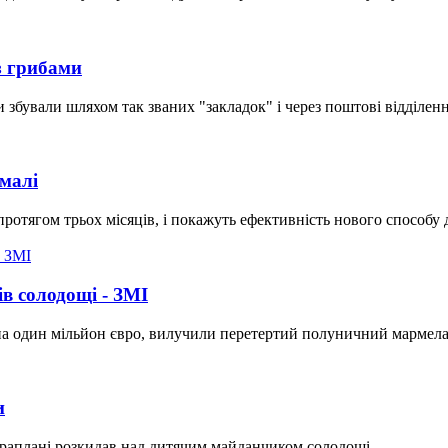
з грибами
 збували шляхом так званих "закладок" і через поштові відділенн
емалі
протягом трьох місяців, і покажуть ефективність нового способу 
ів солодощі - ЗМІ
на один мільйон євро, вилучили перетертий полуничний мармела
и
араплані розкидав над дитячим майданчиком солодощі.