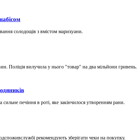
набісом
вання солодощів з вмістом марихуани.
н. Поліція вилучила у нього "товар" на два мільйони гривень.
ьодяників
а сильне печіння в роті, яке закінчилося утворенням рани.
одспоживслужбі рекомендують зберігати чеки на покупку.