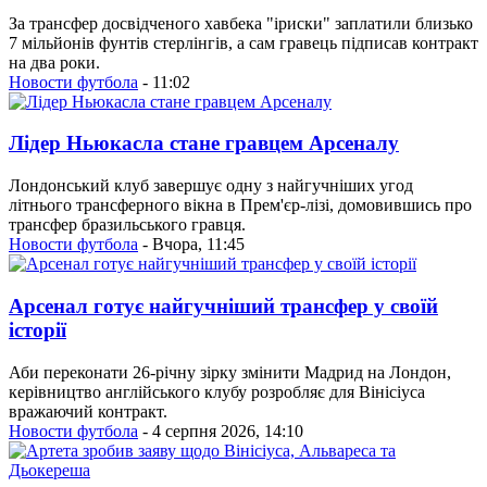
За трансфер досвідченого хавбека "іриски" заплатили близько
7 мільйонів фунтів стерлінгів, а сам гравець підписав контракт
на два роки.
Новости футбола
- 11:02
Лідер Ньюкасла стане гравцем Арсеналу
Лондонський клуб завершує одну з найгучніших угод
літнього трансферного вікна в Прем'єр-лізі, домовившись про
трансфер бразильського гравця.
Новости футбола
- Вчора, 11:45
Арсенал готує найгучніший трансфер у своїй
історії
Аби переконати 26-річну зірку змінити Мадрид на Лондон,
керівництво англійського клубу розробляє для Вінісіуса
вражаючий контракт.
Новости футбола
- 4 серпня 2026, 14:10