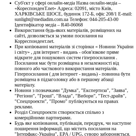
Суб'єкт у сфері онлайн-медіа Назва онлайн-медіа –
«КореспонденТ.net» Адреса: 02091, місто Київ,
ХАРКІВСЬКЕ ШОСЕ, будинок 172-Б, офіс 208/1 E-mail:
sunlight@mediadim.com.ua
Телефон: 044-205-43-00
Ідентифікатор медіа – R40-06068
Використання будь-яких матеріалів, розміщених на
сайті, дозволяється за умови посилання на
Корреспондент.net.
При копіюванні матеріалів зі сторінки « Новини України
і світу» , для інтернет - видань - обов'язкове пряме
відкрите для пошукових систем гіперпосилання .
Посилання має бути розміщена в незалежності від
повного або часткового використання матеріалів.
Гіперпосилання ( для інтернет - видань) - повинна бути
розміщена в підзаголовку або в першому абзаці
матеріалу.
Новини з позначками "Думка", "Експертиза", "Заява",
"Регіони", "Гроші", "Влада", "Вибори", "Тест-драйв",
"Спецпроекти", "Промо" публікуються на правах
реклами.
Розділ Спецпроекти створюється спільно з
комерційними партнерами.
Будь яке копіювання, публікація, передрук, чи наступне
поширення інформації, що містить посилання на
"Інтерфакс-Україна", EPA / UPG, суворо забороняється.