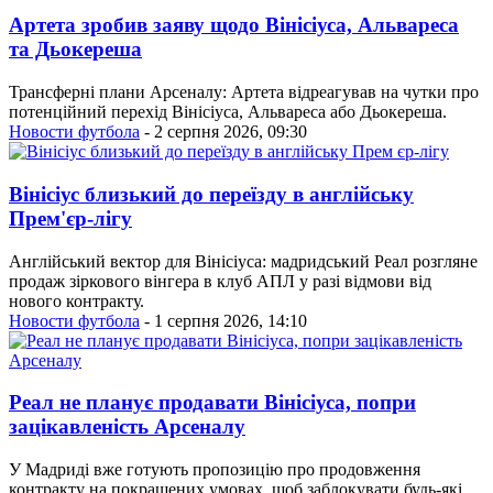
Артета зробив заяву щодо Вінісіуса, Альвареса
та Дьокереша
Трансферні плани Арсеналу: Артета відреагував на чутки про
потенційний перехід Вінісіуса, Альвареса або Дьокереша.
Новости футбола
- 2 серпня 2026, 09:30
Вінісіус близький до переїзду в англійську
Прем'єр-лігу
Англійський вектор для Вінісіуса: мадридський Реал розгляне
продаж зіркового вінгера в клуб АПЛ у разі відмови від
нового контракту.
Новости футбола
- 1 серпня 2026, 14:10
Реал не планує продавати Вінісіуса, попри
зацікавленість Арсеналу
У Мадриді вже готують пропозицію про продовження
контракту на покращених умовах, щоб заблокувати будь-які