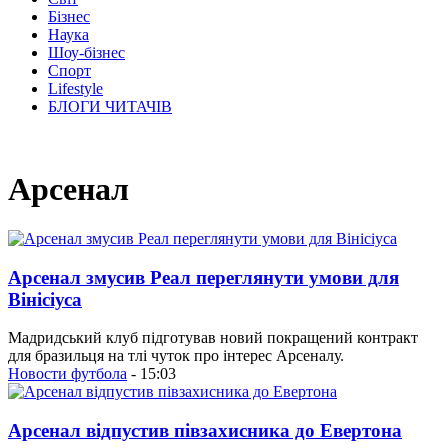
Бізнес
Наука
Шоу-бізнес
Спорт
Lifestyle
БЛОГИ ЧИТАЧІВ
Арсенал
Арсенал змусив Реал переглянути умови для
Вінісіуса
Мадридський клуб підготував новий покращений контракт
для бразильця на тлі чуток про інтерес Арсеналу.
Новости футбола
- 15:03
Арсенал відпустив півзахисника до Евертона