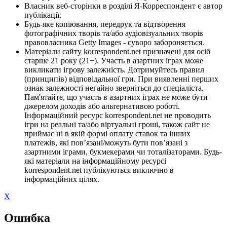
Власник веб-сторінки в розділі Я-Корреспондент є автор
публікації.
Будь-яке копіювання, передрук та відтворення
фотографічних творів та/або аудіовізуальних творів
правовласника Getty Images - суворо забороняється.
Матеріали сайту korrespondent.net призначені для осіб
старше 21 року (21+). Участь в азартних іграх може
викликати ігрову залежність. Дотримуйтесь правил
(принципів) відповідальної гри. При виявленні перших
ознак залежності негайно зверніться до спеціаліста.
Пам'ятайте, що участь в азартних іграх не може бути
джерелом доходів або альтернативою роботі.
Інформаційний ресурс korrespondent.net не проводить
ігри на реальні та/або віртуальні гроші, також сайт не
приймає ні в якій формі оплату ставок та інших
платежів, які пов’язані/можуть бути пов’язані з
азартними іграми, букмекерами чи тоталізаторами. Будь-
які матеріали на інформаційному ресурсі
korrespondent.net публікуються виключно в
інформаційних цілях.
X
Ошибка