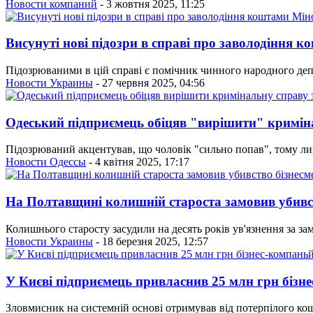
Новости компаний
- 3 жовтня 2025, 11:25
Висунуті нові підозри в справі про заволодіння 
Підозрюваними в цій справі є помічник чинного народного деп
Новости Украины
- 27 червня 2025, 04:56
Одеський підприємець обіцяв "вирішити" криміна
Підозрюваний акцентував, що чоловік "сильно попав", тому лиш
Новости Одессы
- 4 квітня 2025, 17:17
На Полтавщині колишній староста замовив убивс
Колишнього старосту засудили на десять років ув'язнення за з
Новости Украины
- 18 березня 2025, 12:57
У Києві підприємець привласнив 25 млн грн бізн
Зловмисник на системній основі отримував від потерпілого кошт