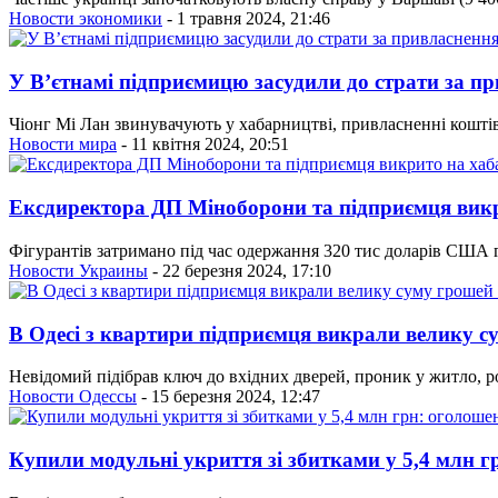
Новости экономики
- 1 травня 2024, 21:46
У Вʼєтнамі підприємицю засудили до страти за п
Чіонг Мі Лан звинувачують у хабарництві, привласненні коштів 
Новости мира
- 11 квітня 2024, 20:51
Ексдиректора ДП Міноборони та підприємця викри
Фігурантів затримано під час одержання 320 тис доларів США г
Новости Украины
- 22 березня 2024, 17:10
В Одесі з квартири підприємця викрали велику с
Невідомий підібрав ключ до вхідних дверей, проник у житло, розт
Новости Одессы
- 15 березня 2024, 12:47
Купили модульні укриття зі збитками у 5,4 млн г