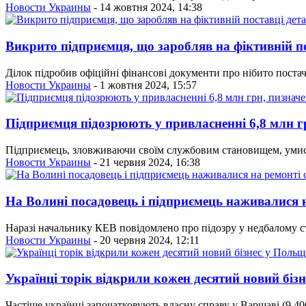
Новости Украины
- 14 жовтня 2024, 14:38
Викрито підприємця, що заробляв на фіктивній по
Ділок підробив офіційні фінансові документи про нібито поста
Новости Украины
- 1 жовтня 2024, 15:57
Підприємця підозрюють у привласненні 6,8 млн г
Підприємець, зловживаючи своїм службовим становищем, умис
Новости Украины
- 21 червня 2024, 16:38
На Волині посадовець і підприємець наживалися н
Наразі начальнику КЕВ повідомлено про підозру у недбалому с
Новости Украины
- 20 червня 2024, 12:11
Українці торік відкрили кожен десятий новий біз
Частіше українці започатковують власну справу у Варшаві (9 406 