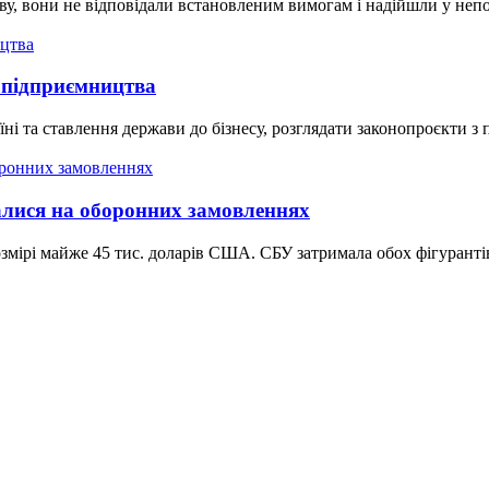
у, вони не відповідали встановленим вимогам і надійшли у непо
 підприємництва
їні та ставлення держави до бізнесу, розглядати законопроєкти з
алися на оборонних замовленнях
мірі майже 45 тис. доларів США. СБУ затримала обох фігурантів 