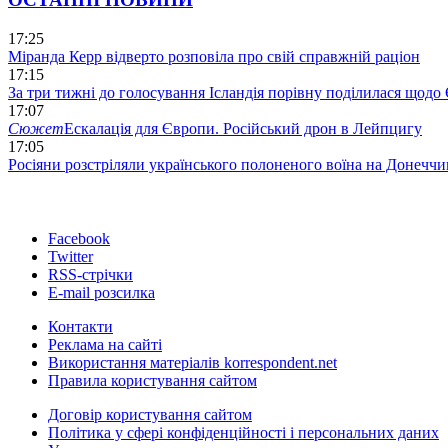
17:25
Міранда Керр відверто розповіла про свій справжній раціон
17:15
За три тижні до голосування Ісландія порівну поділилася щодо
17:07
Сюжет
Ескалація для Європи. Російський дрон в Лейпцигу
17:05
Росіяни розстріляли українського полоненого воїна на Донеччи
Facebook
Twitter
RSS-стрічки
E-mail розсилка
Контакти
Реклама на сайті
Використання матеріалів korrespondent.net
Правила користування сайтом
Договір користування сайтом
Політика у сфері конфіденційності і персональних даних