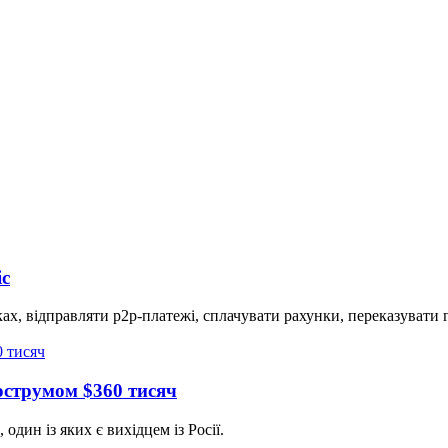
іс
ах, відправляти p2p-платежі, сплачувати рахунки, переказувати
острумом $360 тисяч
дин із яких є вихідцем із Росії.