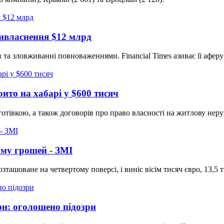
ривласнення $12 млрд
та зловживанні повноваженнями. Financial Times азиває її аферу 
то на хабарі у $600 тисяч
отівкою, а також договорів про право власності на житлову нер
уму грошей - ЗМІ
ашоване на четвертому поверсі, і виніс вісім тисяч євро, 13,5 ти
рн: оголошено підозри