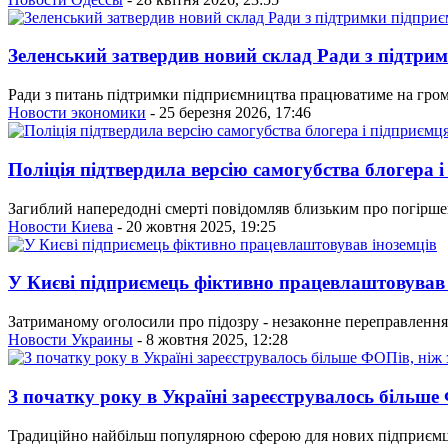
Зеленський затвердив новий склад Ради з підтри
Ради з питань підтримки підприємництва працюватиме на грома
Новости экономики
- 25 березня 2026, 17:46
Поліція підтвердила версію самогубства блогера і
Загиблий напередодні смерті повідомляв близьким про погірше
Новости Киева
- 20 жовтня 2025, 19:25
У Києві підприємець фіктивно працевлаштовував 
Затриманому оголосили про підозру - незаконне переправлення о
Новости Украины
- 8 жовтня 2025, 12:28
З початку року в Україні зареєструвалось більше
Традиційно найбільш популярною сферою для нових підприємців