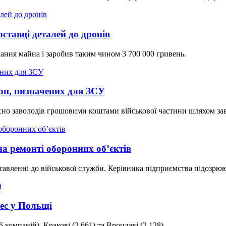
ставці деталей до дронів
чання майна і заробив таким чином 3 700 000 гривень.
рн, пизначених для ЗСУ
но заволодів грошовими коштами військової частини шляхом за
а ремонті оборонних об’єктів
тавленні до військової служби. Керівника підприємства підозрю
нес у Польщі
компаній), Кракові (2 661) та Вроцлаві (2 128).