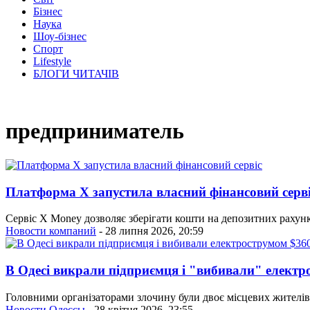
Бізнес
Наука
Шоу-бізнес
Спорт
Lifestyle
БЛОГИ ЧИТАЧІВ
предприниматель
Платформа X запустила власний фінансовий серв
Сервіс X Money дозволяє зберігати кошти на депозитних рахунк
Новости компаний
- 28 липня 2026, 20:59
В Одесі викрали підприємця і "вибивали" електр
Головними організаторами злочину були двоє місцевих жителів, о
Новости Одессы
- 28 квітня 2026, 23:55