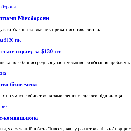
коштами Міноборони
утата України та власник приватного товариства.
льну справу за $130 тис
е за його безпосередньої участі можливе розв'язання проблеми.
тво бізнесмена
амах на умисне вбивство на замовлення місцевого підприємця.
ес-компаньйона
и, які останній нібито "інвестував" у розвиток спільної підприє