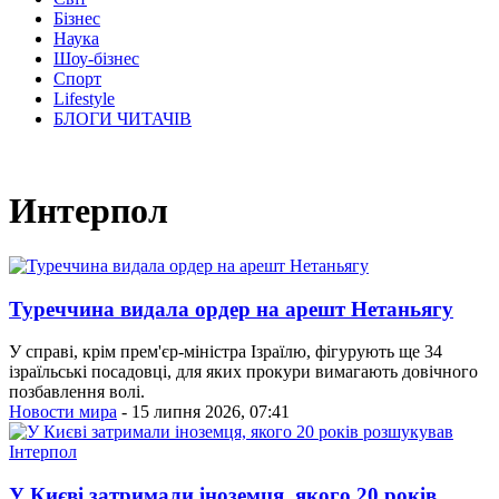
Бізнес
Наука
Шоу-бізнес
Спорт
Lifestyle
БЛОГИ ЧИТАЧІВ
Интерпол
Туреччина видала ордер на арешт Нетаньягу
У справі, крім прем'єр-міністра Ізраїлю, фігурують ще 34
ізраїльські посадовці, для яких прокури вимагають довічного
позбавлення волі.
Новости мира
- 15 липня 2026, 07:41
У Києві затримали іноземця, якого 20 років