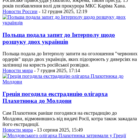
Російське правосуддя ухвалило, зокрема, такий присуд: 15
років позбавлення волі для прокурора МКС Каріма Хана.
Новости России
- 12 грудня 2025, 12:19
Польща подала запит до Інтерполу щодо
розшуку двох українців
Польща подала до Інтерполу запити на оголошення "червоних
ордерів" щодо двох українців, яких підозрюють у диверсіях на
залізниці на користь російської розвідки.
Новости мира
- 7 грудня 2025, 17:14
Греція погодила екстрадицію олігарха
Плахотнюка до Молдови
Сам Плахотнюк раніше погодився на екстрадицію до
Молдови, відмовившись від видачі Росії, котра також зажадала
його екстрадиції.
Новости мира
- 13 серпня 2025, 15:49