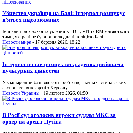
Убивство українця на Балі: Інтерпол розшукує
п'ятьох підозрюваних
Ініціали підозрюваних українців - DH, VN та RM збігаються з
тими, які раніше були оприлюднені поліцією Балі.
Новости мира
- 17 березня 2026, 18:22
Інтерпол почав розшук викрадених росіянами
культурних цінностей
У міжнародній базі вже сотні об’єктів, значна частина з яких -
експонати, викрадені з Херсону.
Новости Украины
- 19 лютого 2026, 01:50
В Росії суд оголосив вироки суддям МКС за
ордер на арешт Путіна