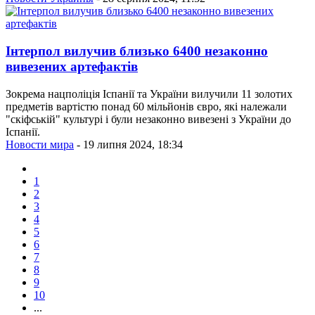
Інтерпол вилучив близько 6400 незаконно
вивезених артефактів
Зокрема нацполіція Іспанії та України вилучили 11 золотих
предметів вартістю понад 60 мільйонів євро, які належали
"скіфській" культурі і були незаконно вивезені з України до
Іспанії.
Новости мира
- 19 липня 2024, 18:34
1
2
3
4
5
6
7
8
9
10
...