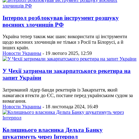
Інтерпол розблокував інструмент розшуку
воєнних злочинців РФ
Україна тепер також має шанс використати ці інструменти
щодо воєнних злочинців не тільки з Росії та Білорусі, а й
інших країн.
Новости Украины
- 19 лютого 2025, 12:59
У Чехії затримали закарпатського рекетира на
запит України
Затриманий лідер банди рекетирів із Закарпаття, який
намагався втекти до ЄС, постане перед українським судом за
вимагання.
Новости Украины
- 18 листопада 2024, 16:49
Колишнього власника Дельта Банку
шукатимуть через Інтерпол