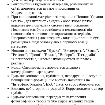
Використання будь-яких матеріалів, розміщених на
сайті, дозволяється за умови посилання на
Корреспондент.net.
При копіюванні матеріалів зі сторінки « Новини України
і світу» , для інтернет - видань - обов'язкове пряме
відкрите для пошукових систем гіперпосилання .
Посилання має бути розміщена в незалежності від
повного або часткового використання матеріалів.
Гіперпосилання ( для інтернет - видань) - повинна бути
розміщена в підзаголовку або в першому абзаці
матеріалу.
Новини з позначками "Думка", "Експертиза", "Заява",
"Регіони", "Гроші", "Влада", "Вибори", "Тест-драйв",
"Спецпроекти", "Промо" публікуються на правах
реклами.
Розділ Спецпроекти створюється спільно з
комерційними партнерами.
Будь яке копіювання, публікація, передрук, чи наступне
поширення інформації, що містить посилання на
"Інтерфакс-Україна", EPA / UPG, суворо забороняється.
Власник веб-сторінки в розділі Я-Корреспондент є автор
публікації.
Будь-яке копіювання, передрук та відтворення
фотографічних творів та/або аудіовізуальних творів