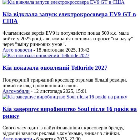
Kia відклала запуск електрокросовера EV9 GT в
США
Флагманська версія EV9 із потужністю понад 500 к.с. мала
вийти у 2025 році, але компанія поставила проєкт "на паузу"
через "зміну ринкових умов".
Авто новости
- 18 листопада 2025, 19:42
Kia показала оновлений Telluride 2027
Популярний трирядний кросовер отримав більші розміри,
новий вигляд і розкішніший салон.
Автомобили
- 12 листопада 2025, 15:01
Kia завершує виробництво Soul після 16 років на
ринку
Cвого часу один із найупізнаваніших кросоверів бренду,
відомий завдяки рекламі з хом’яками, зникає з лінійки.
Авто новости
- 6 жовтня 2025, 22:30