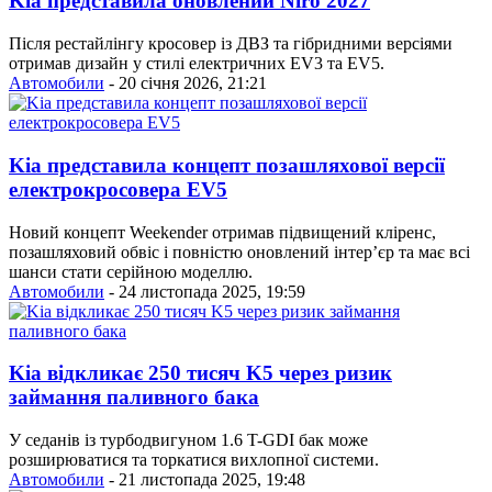
Kia представила оновлений Niro 2027
Після рестайлінгу кросовер із ДВЗ та гібридними версіями
отримав дизайн у стилі електричних EV3 та EV5.
Автомобили
- 20 січня 2026, 21:21
Kia представила концепт позашляхової версії
електрокросовера EV5
Новий концепт Weekender отримав підвищений кліренс,
позашляховий обвіс і повністю оновлений інтер’єр та має всі
шанси стати серійною моделлю.
Автомобили
- 24 листопада 2025, 19:59
Kia відкликає 250 тисяч K5 через ризик
займання паливного бака
У седанів із турбодвигуном 1.6 T-GDI бак може
розширюватися та торкатися вихлопної системи.
Автомобили
- 21 листопада 2025, 19:48