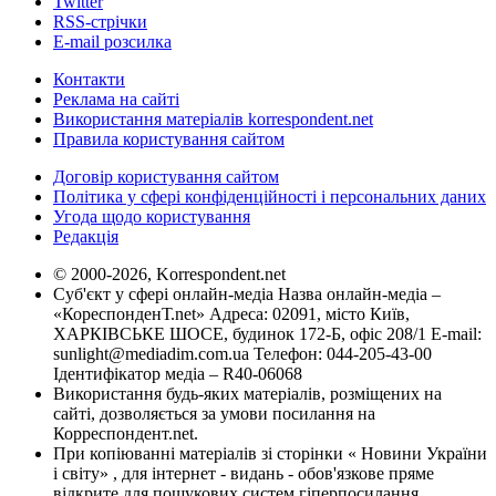
Twitter
RSS-стрічки
E-mail розсилка
Контакти
Реклама на сайті
Використання матеріалів korrespondent.net
Правила користування сайтом
Договір користування сайтом
Політика у сфері конфіденційності і персональних даних
Угода щодо користування
Редакція
© 2000-2026, Korrespondent.net
Суб'єкт у сфері онлайн-медіа Назва онлайн-медіа –
«КореспонденТ.net» Адреса: 02091, місто Київ,
ХАРКІВСЬКЕ ШОСЕ, будинок 172-Б, офіс 208/1 E-mail:
sunlight@mediadim.com.ua
Телефон: 044-205-43-00
Ідентифікатор медіа – R40-06068
Використання будь-яких матеріалів, розміщених на
сайті, дозволяється за умови посилання на
Корреспондент.net.
При копіюванні матеріалів зі сторінки « Новини України
і світу» , для інтернет - видань - обов'язкове пряме
відкрите для пошукових систем гіперпосилання .