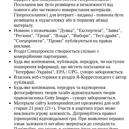
Посилання має бути розміщена в незалежності від
повного або часткового використання матеріалів.
Гіперпосилання ( для інтернет - видань) - повинна бути
розміщена в підзаголовку або в першому абзаці
матеріалу.
Новини з позначками "Думка", "Експертиза", "Заява",
"Регіони", "Гроші", "Влада", "Вибори", "Тест-драйв",
"Спецпроекти", "Промо" публікуються на правах
реклами.
Розділ Спецпроекти створюється спільно з
комерційними партнерами.
Будь яке копіювання, публікація, передрук, чи наступне
поширення інформації, що містить посилання на
"Інтерфакс-Україна", EPA / UPG, суворо забороняється.
Власник веб-сторінки в розділі Я-Корреспондент є автор
публікації.
Будь-яке копіювання, передрук та відтворення
фотографічних творів та/або аудіовізуальних творів
правовласника Getty Images - суворо забороняється.
Матеріали сайту korrespondent.net призначені для осіб
старше 21 року (21+). Участь в азартних іграх може
викликати ігрову залежність. Дотримуйтесь правил
(принципів) відповідальної гри. При виявленні перших
ознак залежності негайно зверніться до спеціаліста.
Пам'ятайте, що участь в азартних іграх не може бути