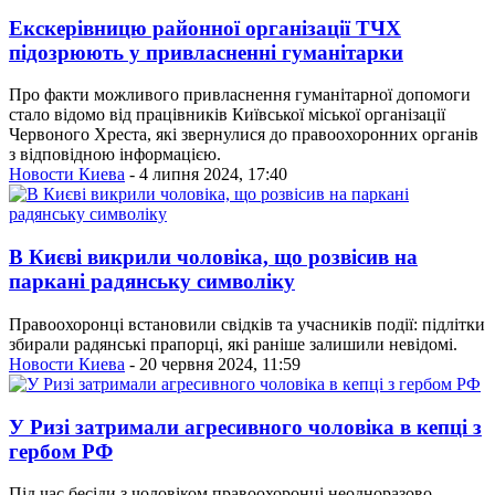
Екскерівницю районної організації ТЧХ
підозрюють у привласненні гуманітарки
Про факти можливого привласнення гуманітарної допомоги
стало відомо від працівників Київської міської організації
Червоного Хреста, які звернулися до правоохоронних органів
з відповідною інформацією.
Новости Киева
- 4 липня 2024, 17:40
В Києві викрили чоловіка, що розвісив на
паркані радянську символіку
Правоохоронці встановили свідків та учасників події: підлітки
збирали радянські прапорці, які раніше залишили невідомі.
Новости Киева
- 20 червня 2024, 11:59
У Ризі затримали агресивного чоловіка в кепці з
гербом РФ
Під час бесіди з чоловіком правоохоронці неодноразово