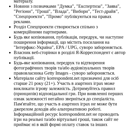
матеріалу.
Новини з позначками "Думка", "Експертиза", "Заява",
"Регіони", "Гроші", "Влада", "Вибори", "Тест-драйв",
"Спецпроекти", "Промо" публікуються на правах
реклами.
Розділ Спецпроекти створюється спільно з
комерційними партнерами.
Будь яке копіювання, публікація, передрук, чи наступне
поширення інформації, що містить посилання на
"Інтерфакс-Україна", EPA / UPG, суворо забороняється.
Власник веб-сторінки в розділі Я-Корреспондент є автор
публікації.
Будь-яке копіювання, передрук та відтворення
фотографічних творів та/або аудіовізуальних творів
правовласника Getty Images - суворо забороняється.
Матеріали сайту korrespondent.net призначені для осіб
старше 21 року (21+). Участь в азартних іграх може
викликати ігрову залежність. Дотримуйтесь правил
(принципів) відповідальної гри. При виявленні перших
ознак залежності негайно зверніться до спеціаліста.
Пам'ятайте, що участь в азартних іграх не може бути
джерелом доходів або альтернативою роботі.
Інформаційний ресурс korrespondent.net не проводить
ігри на реальні та/або віртуальні гроші, також сайт не
приймає ні в якій формі оплату ставок та інших