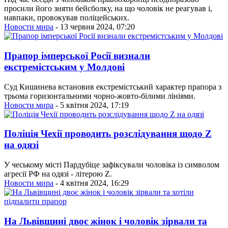
просили його зняти бейсболку, на що чоловік не реагував і,
навпаки, провокував поліцейських.
Новости мира
- 13 червня 2024, 07:20
Прапор імперської Росії визнали
екстремістським у Молдові
Суд Кишинева встановив екстремістський характер прапора з
трьома горизонтальними чорно-жовто-білими лініями.
Новости мира
- 5 квітня 2024, 17:19
Поліція Чехії проводить розслідування щодо Z
на одязі
У чеському місті Пардубіце зафіксували чоловіка із символом
агресії РФ на одязі - літерою Z.
Новости мира
- 4 квітня 2024, 16:29
На Львівщині двоє жінок і чоловік зірвали та