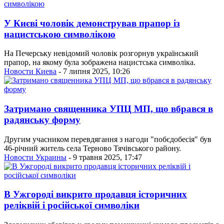
У Києві чоловік демонстрував прапор із
нацистською символікою
На Печерську невідомий чоловік розгорнув український
прапор, на якому була зображена нацистська символіка.
Новости Киева
- 7 липня 2025, 10:26
Затримано священника УПЦ МП, що вбрався в
радянську форму
Другим учасником перевдягання з нагоди "побєдобесія" був
46-річний житель села Терново Тячівського району.
Новости Украины
- 9 травня 2025, 17:47
В Ужгороді викрито продавця історичних
реліквій і російської символіки