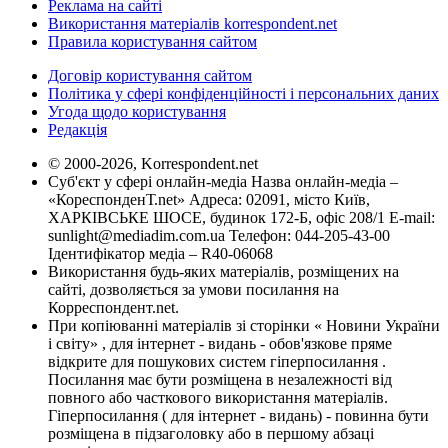
Реклама на сайті
Використання матеріалів korrespondent.net
Правила користування сайтом
Договір користування сайтом
Політика у сфері конфіденційності і персональних даних
Угода щодо користування
Редакція
© 2000-2026, Korrespondent.net
Суб'єкт у сфері онлайн-медіа Назва онлайн-медіа –
«КореспонденТ.net» Адреса: 02091, місто Київ,
ХАРКІВСЬКЕ ШОСЕ, будинок 172-Б, офіс 208/1 E-mail:
sunlight@mediadim.com.ua
Телефон: 044-205-43-00
Ідентифікатор медіа – R40-06068
Використання будь-яких матеріалів, розміщених на
сайті, дозволяється за умови посилання на
Корреспондент.net.
При копіюванні матеріалів зі сторінки « Новини України
і світу» , для інтернет - видань - обов'язкове пряме
відкрите для пошукових систем гіперпосилання .
Посилання має бути розміщена в незалежності від
повного або часткового використання матеріалів.
Гіперпосилання ( для інтернет - видань) - повинна бути
розміщена в підзаголовку або в першому абзаці