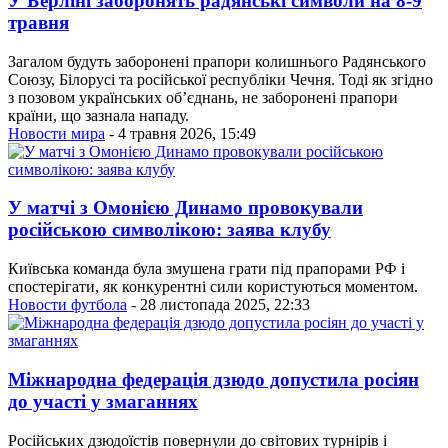
У Берліні заборонять радянські символи на 8-9
травня
Загалом будуть заборонені прапори колишнього Радянського
Союзу, Білорусі та російської республіки Чечня. Тоді як згідно
з позовом українських об’єднань, не заборонені прапори
країни, що зазнала нападу.
Новости мира
- 4 травня 2026, 15:49
У матчі з Омонією Динамо провокували
російською символікою: заява клубу
Київська команда була змушена грати під прапорами РФ і
спостерігати, як конкурентні сили користуються моментом.
Новости футбола
- 28 листопада 2025, 22:33
Міжнародна федерація дзюдо допустила росіян
до участі у змаганнях
Російських дзюдоїстів повернули до світових турнірів і