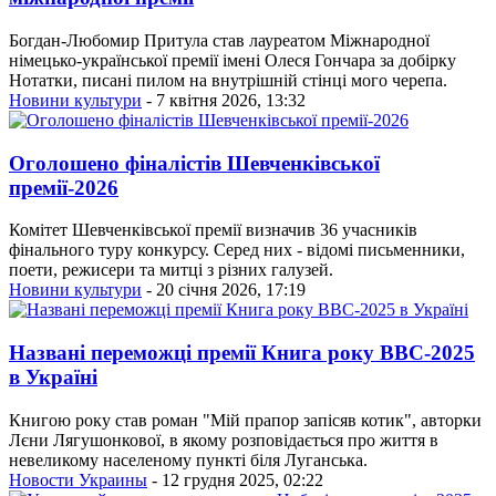
Богдан-Любомир Притула став лауреатом Міжнародної
німецько-української премії імені Олеся Гончара за добірку
Нотатки, писані пилом на внутрішній стінці мого черепа.
Новини культури
- 7 квітня 2026, 13:32
Оголошено фіналістів Шевченківської
премії-2026
Комітет Шевченківської премії визначив 36 учасників
фінального туру конкурсу. Серед них - відомі письменники,
поети, режисери та митці з різних галузей.
Новини культури
- 20 січня 2026, 17:19
Названі переможці премії Книга року BBC-2025
в Україні
Книгою року став роман "Мій прапор запісяв котик", авторки
Лєни Лягушонкової, в якому розповідається про життя в
невеликому населеному пункті біля Луганська.
Новости Украины
- 12 грудня 2025, 02:22