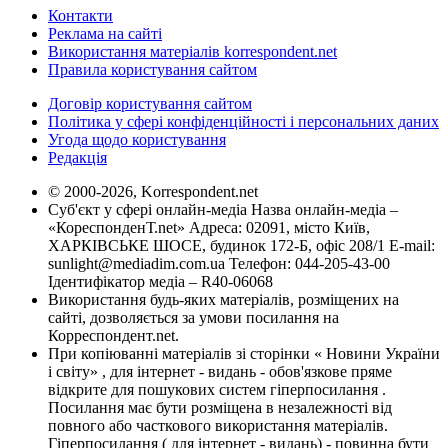
Контакти
Реклама на сайті
Використання матеріалів korrespondent.net
Правила користування сайтом
Договір користування сайтом
Політика у сфері конфіденційності і персональних даних
Угода щодо користування
Редакція
© 2000-2026, Korrespondent.net
Суб'єкт у сфері онлайн-медіа Назва онлайн-медіа –
«КореспонденТ.net» Адреса: 02091, місто Київ,
ХАРКІВСЬКЕ ШОСЕ, будинок 172-Б, офіс 208/1 E-mail:
sunlight@mediadim.com.ua
Телефон: 044-205-43-00
Ідентифікатор медіа – R40-06068
Використання будь-яких матеріалів, розміщених на
сайті, дозволяється за умови посилання на
Корреспондент.net.
При копіюванні матеріалів зі сторінки « Новини України
і світу» , для інтернет - видань - обов'язкове пряме
відкрите для пошукових систем гіперпосилання .
Посилання має бути розміщена в незалежності від
повного або часткового використання матеріалів.
Гіперпосилання ( для інтернет - видань) - повинна бути