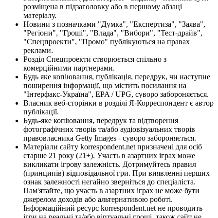
розміщена в підзаголовку або в першому абзаці
матеріалу.
Новини з позначками "Думка", "Експертиза", "Заява",
"Регіони", "Гроші", "Влада", "Вибори", "Тест-драйв",
"Спецпроекти", "Промо" публікуються на правах
реклами.
Розділ Спецпроекти створюється спільно з
комерційними партнерами.
Будь яке копіювання, публікація, передрук, чи наступне
поширення інформації, що містить посилання на
"Інтерфакс-Україна", EPA / UPG, суворо забороняється.
Власник веб-сторінки в розділі Я-Корреспондент є автор
публікації.
Будь-яке копіювання, передрук та відтворення
фотографічних творів та/або аудіовізуальних творів
правовласника Getty Images - суворо забороняється.
Матеріали сайту korrespondent.net призначені для осіб
старше 21 року (21+). Участь в азартних іграх може
викликати ігрову залежність. Дотримуйтесь правил
(принципів) відповідальної гри. При виявленні перших
ознак залежності негайно зверніться до спеціаліста.
Пам'ятайте, що участь в азартних іграх не може бути
джерелом доходів або альтернативою роботі.
Інформаційний ресурс korrespondent.net не проводить
ігри на реальні та/або віртуальні гроші, також сайт не