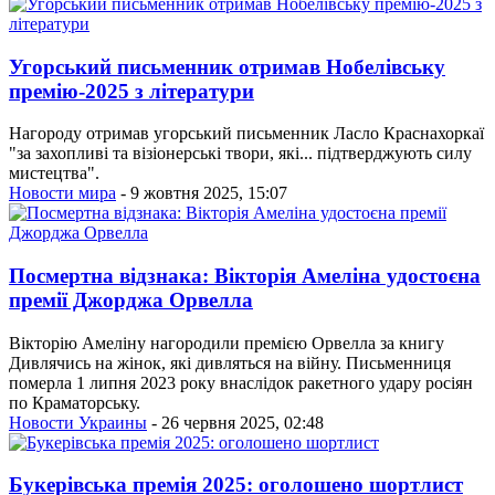
Угорський письменник отримав Нобелівську
премію-2025 з літератури
Нагороду отримав угорський письменник Ласло Краснахоркаї
"за захопливі та візіонерські твори, які... підтверджують силу
мистецтва".
Новости мира
- 9 жовтня 2025, 15:07
Посмертна відзнака: Вікторія Амеліна удостоєна
премії Джорджа Орвелла
Вікторію Амеліну нагородили премією Орвелла за книгу
Дивлячись на жінок, які дивляться на війну. Письменниця
померла 1 липня 2023 року внаслідок ракетного удару росіян
по Краматорську.
Новости Украины
- 26 червня 2025, 02:48
Букерівська премія 2025: оголошено шортлист