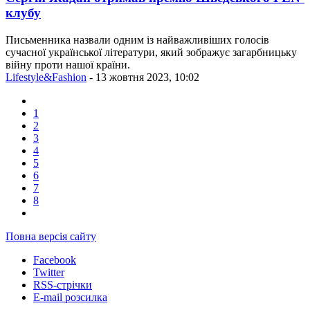
клубу
Письменника назвали одним із найважливіших голосів
сучасної української літератури, який зображує загарбницьку
війну проти нашої країни.
Lifestyle&Fashion
- 13 жовтня 2023, 10:02
1
2
3
4
5
6
7
8
Повна версія сайту
Facebook
Twitter
RSS-стрічки
E-mail розсилка