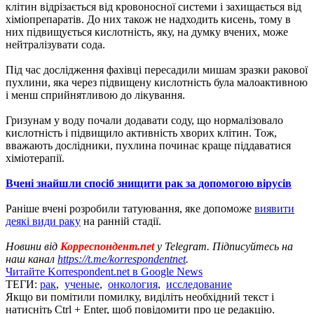
клітин відрізається від кровоносної системи і захищається від
хіміопрепаратів. До них також не надходить кисень, тому в
них підвищується кислотність, яку, на думку вчених, може
нейтралізувати сода.
Під час дослідження фахівці пересадили мишам зразки ракової
пухлини, яка через підвищену кислотність була малоактивною
і менш сприйнятливою до лікування.
Гризунам у воду почали додавати соду, що нормалізовало
кислотність і підвищило активність хворих клітин. Тож,
вважають дослідники, пухлина починає краще піддаватися
хіміотерапії.
Вчені знайшли спосіб знищити рак за допомогою вірусів
Раніше вчені розробили татуювання, яке допоможе
виявити
деякі види раку
на ранній стадії.
Новини від
Корреспондент.net
у Telegram. Підписуйтесь на
наш канал
https://t.me/korrespondentnet
.
Читайте Korrespondent.net в Google News
ТЕГИ:
рак
,
ученые
,
онкология
,
исследование
Якщо ви помітили помилку, виділіть необхідний текст і
натисніть Ctrl + Enter, щоб повідомити про це редакцію.