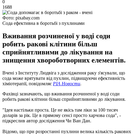
0
1688
Фото: pixabay.com
Сода ефективна в боротьбі з пухлинами
Вживання розчиненої у воді соди
робить ракові клітини більш
сприйнятливими до лікування на
знищення хвороботворних елементів.
Вчені з Інституту Людвіга з дослідження раку з'ясували, що
сода може врятувати від пухлин, підвищуючи ефективність
хіміотерапії, повідомляє
РІА Новости
.
Фахівці зазначають, що вживання розчиненої у воді соди
робить ракові клітини більш сприйнятливими до лікування.
"Ідея настільки проста. Це не якісь там ліки за 100 тисяч
доларів за рік. Це в прямому сенсі просто харчова сода", -
підкреслив автор дослідження Чи Ван Дан.
Відомо, що при розростанні пухлини велика кількість ракових