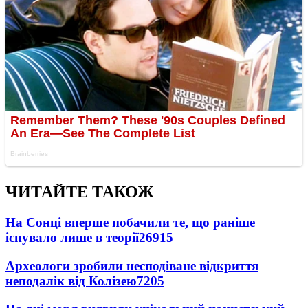
ЧИТАЙТЕ ТАКОЖ
На Сонці вперше побачили те, що раніше
існувало лише в теорії
26915
Археологи зробили несподіване відкриття
неподалік від Колізею
7205