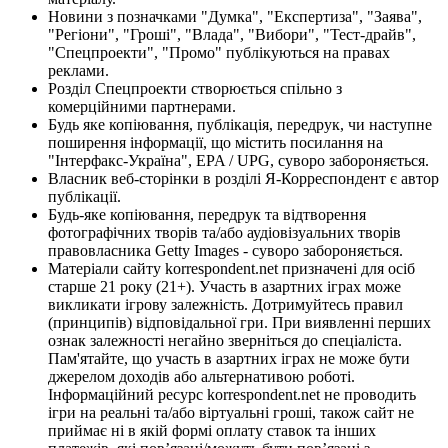
Новини з позначками "Думка", "Експертиза", "Заява",
"Регіони", "Гроші", "Влада", "Вибори", "Тест-драйв",
"Спецпроекти", "Промо" публікуються на правах
реклами.
Розділ Спецпроекти створюється спільно з
комерційними партнерами.
Будь яке копіювання, публікація, передрук, чи наступне
поширення інформації, що містить посилання на
"Інтерфакс-Україна", EPA / UPG, суворо забороняється.
Власник веб-сторінки в розділі Я-Корреспондент є автор
публікації.
Будь-яке копіювання, передрук та відтворення
фотографічних творів та/або аудіовізуальних творів
правовласника Getty Images - суворо забороняється.
Матеріали сайту korrespondent.net призначені для осіб
старше 21 року (21+). Участь в азартних іграх може
викликати ігрову залежність. Дотримуйтесь правил
(принципів) відповідальної гри. При виявленні перших
ознак залежності негайно зверніться до спеціаліста.
Пам'ятайте, що участь в азартних іграх не може бути
джерелом доходів або альтернативою роботі.
Інформаційний ресурс korrespondent.net не проводить
ігри на реальні та/або віртуальні гроші, також сайт не
приймає ні в якій формі оплату ставок та інших