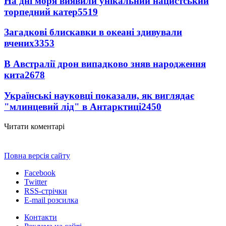
На дні моря виявили унікальний нацистський
торпедний катер
5519
Загадкові блискавки в океані здивували
вчених
3353
В Австралії дрон випадково зняв народження
кита
2678
Українські науковці показали, як виглядає
"млинцевий лід" в Антарктиці
2450
Читати коментарі
Повна версія сайту
Facebook
Twitter
RSS-стрічки
E-mail розсилка
Контакти