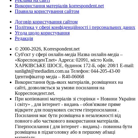
Реклама на сайті
Використання матеріалів korrespondent.net
Правила користування сайтом
Договір користування сайтом
Політика у сфері конфіденційності і персональних даних
Угода щодо користування
Редакція
© 2000-2026, Korrespondent.net
Суб'єкт у сфері онлайн-медіа Назва онлайн-медіа –
«КореспонденТ.net» Адреса: 02091, місто Київ,
ХАРКІВСЬКЕ ШОСЕ, будинок 172-Б, офіс 208/1 E-mail:
sunlight@mediadim.com.ua
Телефон: 044-205-43-00
Ідентифікатор медіа – R40-06068
Використання будь-яких матеріалів, розміщених на
сайті, дозволяється за умови посилання на
Корреспондент.net.
При копіюванні матеріалів зі сторінки « Новини України
і світу» , для інтернет - видань - обов'язкове пряме
відкрите для пошукових систем гіперпосилання .
Посилання має бути розміщена в незалежності від
повного або часткового використання матеріалів.
Гіперпосилання ( для інтернет - видань) - повинна бути
розміщена в підзаголовку або в першому абзаці
матеріалу.