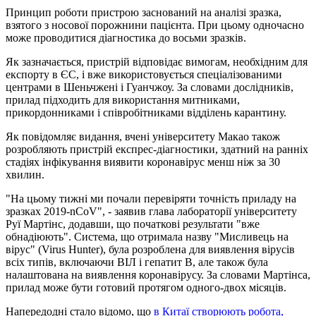
Принцип роботи пристрою заснований на аналізі зразка,
взятого з носової порожнини пацієнта. При цьому одночасно
може проводитися діагностика до восьми зразків.
Як зазначається, пристрій відповідає вимогам, необхідним для
експорту в ЄС, і вже використовується спеціалізованими
центрами в Шеньчжені і Гуанчжоу. За словами дослідників,
прилад підходить для використання митниками,
прикордонниками і співробітниками відділень карантину.
Як повідомляє видання, вчені університету Макао також
розробляють пристрій експрес-діагностики, здатний на ранніх
стадіях інфікування виявити коронавірус менш ніж за 30
хвилин.
"На цьому тижні ми почали перевіряти точність приладу на
зразках 2019-nCoV", - заявив глава лабораторії університету
Руї Мартінс, додавши, що початкові результати "вже
обнадіюють". Система, що отримала назву "Мисливець на
вірус" (Virus Hunter), була розроблена для виявлення вірусів
всіх типів, включаючи ВІЛ і гепатит B, але також була
налаштована на виявлення коронавірусу. За словами Мартінса,
прилад може бути готовий протягом одного-двох місяців.
Напередодні стало відомо, що
в Китаї створюють робота,