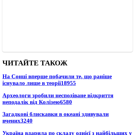
ЧИТАЙТЕ ТАКОЖ
На Сонці вперше побачили те, що раніше
існувало лише в теорії
18955
Археологи зробили несподіване відкриття
неподалік від Колізею
6580
Загадкові блискавки в океані здивували
вчених
3240
Україна вдарила по складу однієї з найбільших у