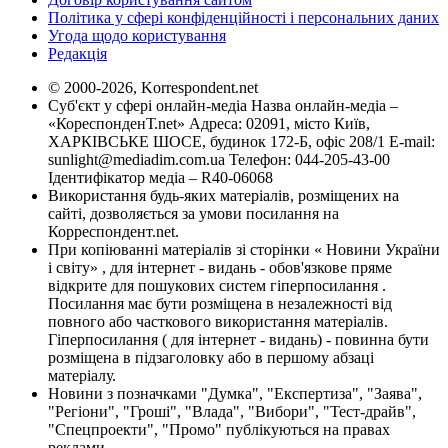
Політика у сфері конфіденційності і персональних даних
Угода щодо користування
Редакція
© 2000-2026, Korrespondent.net
Суб'єкт у сфері онлайн-медіа Назва онлайн-медіа –
«КореспонденТ.net» Адреса: 02091, місто Київ,
ХАРКІВСЬКЕ ШОСЕ, будинок 172-Б, офіс 208/1 E-mail:
sunlight@mediadim.com.ua
Телефон: 044-205-43-00
Ідентифікатор медіа – R40-06068
Використання будь-яких матеріалів, розміщених на
сайті, дозволяється за умови посилання на
Корреспондент.net.
При копіюванні матеріалів зі сторінки « Новини України
і світу» , для інтернет - видань - обов'язкове пряме
відкрите для пошукових систем гіперпосилання .
Посилання має бути розміщена в незалежності від
повного або часткового використання матеріалів.
Гіперпосилання ( для інтернет - видань) - повинна бути
розміщена в підзаголовку або в першому абзаці
матеріалу.
Новини з позначками "Думка", "Експертиза", "Заява",
"Регіони", "Гроші", "Влада", "Вибори", "Тест-драйв",
"Спецпроекти", "Промо" публікуються на правах
реклами.