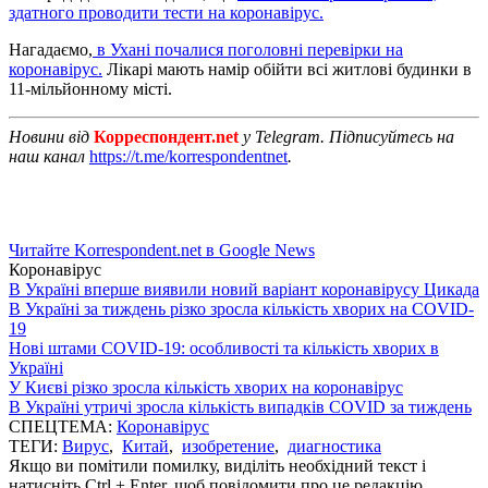
здатного проводити тести на коронавірус.
Нагадаємо,
в Ухані почалися поголовні перевірки на
коронавірус.
Лікарі мають намір обійти всі житлові будинки в
11-мільйонному місті.
Новини від
Корреспондент.net
у Telegram. Підписуйтесь на
наш канал
https://t.me/korrespondentnet
.
Читайте Korrespondent.net в Google News
Коронавірус
В Україні вперше виявили новий варіант коронавірусу Цикада
В Україні за тиждень різко зросла кількість хворих на COVID-
19
Нові штами COVID-19: особливості та кількість хворих в
Україні
У Києві різко зросла кількість хворих на коронавірус
В Україні утричі зросла кількість випадків COVID за тиждень
СПЕЦТЕМА:
Коронавірус
ТЕГИ:
Вирус
,
Китай
,
изобретение
,
диагностика
Якщо ви помітили помилку, виділіть необхідний текст і
натисніть Ctrl + Enter, щоб повідомити про це редакцію.