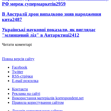
РФ мереж супермаркетів
2959
В Австралії дрон випадково зняв народження
кита
2487
Українські науковці показали, як виглядає
"млинцевий лід" в Антарктиці
2412
Читати коментарі
Повна версія сайту
Facebook
Twitter
RSS-стрічки
E-mail розсилка
Контакти
Реклама на сайті
Використання матеріалів korrespondent.net
Правила користування сайтом
Договір користування сайтом