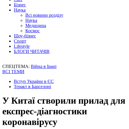
Бізнес
Наука
Всі новини розділу
Наука
Медицина
Космос
Шоу-бізнес
Спорт
Lifestyle
БЛОГИ ЧИТАЧІВ
СПЕЦТЕМА:
Війна в Ірані
ВСІ ТЕМИ
Вступ України в ЄС
Теракт в Барселоні
У Китаї створили прилад для
експрес-діагностики
коронавірусу