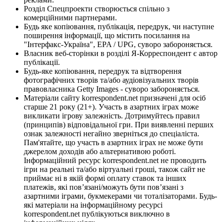
Розділ Спецпроекти створюється спільно з
комерційними партнерами.
Будь яке копіювання, публікація, передрук, чи наступне
поширення інформації, що містить посилання на
"Інтерфакс-Україна", EPA / UPG, суворо забороняється.
Власник веб-сторінки в розділі Я-Корреспондент є автор
публікації.
Будь-яке копіювання, передрук та відтворення
фотографічних творів та/або аудіовізуальних творів
правовласника Getty Images - суворо забороняється.
Матеріали сайту korrespondent.net призначені для осіб
старше 21 року (21+). Участь в азартних іграх може
викликати ігрову залежність. Дотримуйтесь правил
(принципів) відповідальної гри. При виявленні перших
ознак залежності негайно зверніться до спеціаліста.
Пам'ятайте, що участь в азартних іграх не може бути
джерелом доходів або альтернативою роботі.
Інформаційний ресурс korrespondent.net не проводить
ігри на реальні та/або віртуальні гроші, також сайт не
приймає ні в якій формі оплату ставок та інших
платежів, які пов’язані/можуть бути пов’язані з
азартними іграми, букмекерами чи тоталізаторами. Будь-
які матеріали на інформаційному ресурсі
korrespondent.net публікуються виключно в