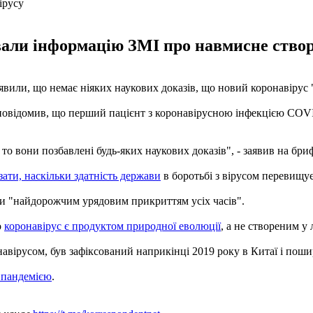
вали інформацію ЗМІ про навмисне створ
явили, що немає ніяких наукових доказів, що новий коронавірус "
овідомив, що перший пацієнт з коронавірусною інфекцією COVID
 то вони позбавлені будь-яких наукових доказів", - заявив на 
зати, наскільки здатність держави
в боротьбі з вірусом перевищу
ти "найдорожчим урядовим прикриттям усіх часів".
о
коронавірус є продуктом природної еволюції
, а не створеним у
вірусом, був зафіксований наприкінці 2019 року в Китаї і пошир
 пандемією
.