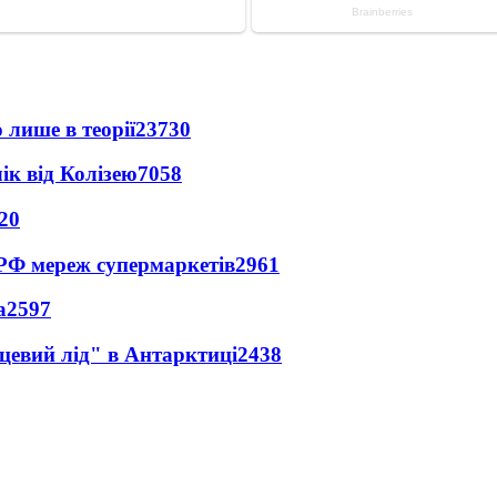
 лише в теорії
23730
ік від Колізею
7058
20
 РФ мереж супермаркетів
2961
а
2597
цевий лід" в Антарктиці
2438