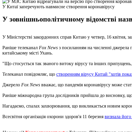
У Китаї заперечують навмисне створення коронавірусу
У зовнішньополітичному відомстві наз
У Міністерстві закордонних справ Китаю у четвер, 16 квітня, за
Раніше телеканал
Fox News
з посиланням на численні джерела п
китайському місті Ухань.
"Що стосується так званого витоку вірусу та інших припущень,
Телеканал повідомляє, що
створенням вірусу Китай "хотів пока
Джерело
Fox News
вважає, що пандемія коронавірусу може ста
Раніше міжнародна група дослідників прийшла до висновку, щ
Нагадаємо, спалах захворювання, що викликається новим корона
Всесвітня організація охорони здоров'я 11 березня
визнала його