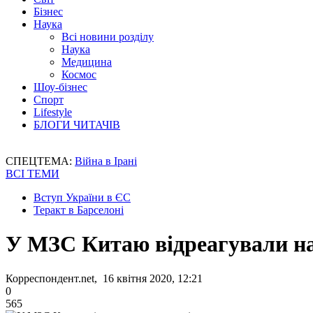
Бізнес
Наука
Всі новини розділу
Наука
Медицина
Космос
Шоу-бізнес
Спорт
Lifestyle
БЛОГИ ЧИТАЧІВ
СПЕЦТЕМА:
Війна в Ірані
ВСІ ТЕМИ
Вступ України в ЄС
Теракт в Барселоні
У МЗС Китаю відреагували на
Корреспондент.net, 16 квітня 2020, 12:21
0
565