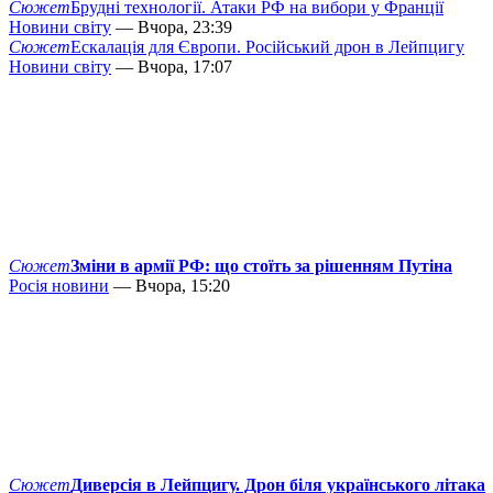
Сюжет
Брудні технології. Атаки РФ на вибори у Франції
Новини світу
— Вчора, 23:39
Сюжет
Ескалація для Європи. Російський дрон в Лейпцигу
Новини світу
— Вчора, 17:07
Сюжет
Зміни в армії РФ: що стоїть за рішенням Путіна
Росія новини
— Вчора, 15:20
Сюжет
Диверсія в Лейпцигу. Дрон біля українського літака