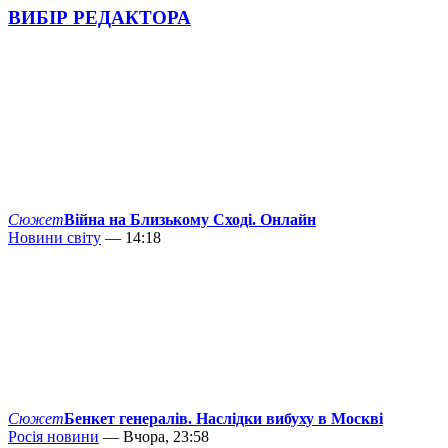
ВИБІР РЕДАКТОРА
Сюжет
Війна на Близькому Сході. Онлайн
Новини світу
— 14:18
Сюжет
Бенкет генералів. Наслідки вибуху в Москві
Росія новини
— Вчора, 23:58