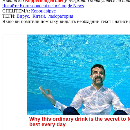
Новини від
Корреспондент.net
у Telegram. Підписуйтесь на на
Читайте Korrespondent.net в Google News
СПЕЦТЕМА:
Коронавірус
ТЕГИ:
Вирус
,
Китай
,
лаборатория
Якщо ви помітили помилку, виділіть необхідний текст і натисніт