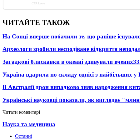
ЧИТАЙТЕ ТАКОЖ
На Сонці вперше побачили те, що раніше існувало
Археологи зробили несподіване відкриття неподал
Загадкові блискавки в океані здивували вчених
33
Україна вдарила по складу однієї з найбільших у
В Австралії дрон випадково зняв народження кит
Українські науковці показали, як виглядає "млин
Читати коментарі
Наука та медицина
Останні