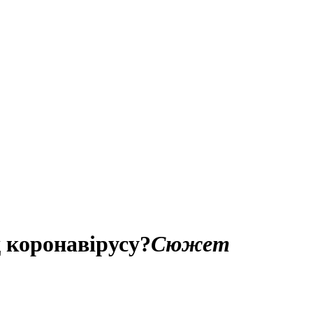
д коронавірусу?
Сюжет