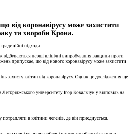
 що від коронавірусу може захистити
раку та хвороби Крона.
 традиційні підходи.
 ж відбуваються перші клінічні випробування вакцини проти
ліджень припускає, що від нового коронавірусу може захистити
пінь захисту клітин від коронавірусу. Однак це дослідження ще
 Летбріджського університету Ігор Ковальчук у відповідь на
у потрапляти в клітини легенів, де він приєднується,
уть, що спеціально розроблені штами канабісу ефективно