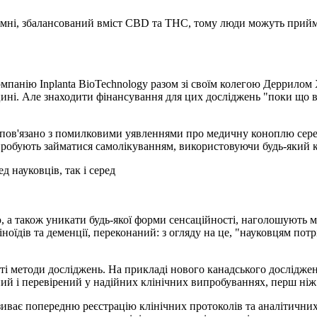
мні, збалансований вміст CBD та THC, тому люди можуть прийма
омпанію Inplanta BioTechnology разом зі своїм колегою Деррилом 
ні. Але знаходити фінансування для цих досліджень "поки що ва
пов'язано з помилковими уявленнями про медичну коноплю серед 
пробують займатися самолікуванням, використовуючи будь-який к
 науковців, так і серед
ю, а також уникати будь-якої форми сенсаційності, наголошують 
іноїдів та деменції, переконаний: з огляду на це, "науковцям 
ті методи досліджень. На прикладі нового канадського досліджен
ий і перевірений у надійних клінічних випробуваннях, перш ніж 
иває попередню реєстрацію клінічних протоколів та аналітичних