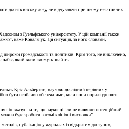
ти досить високу дозу, не відчуваючи при цьому негативних
Хадсоном з Гуельфського університету. У цій компанії також
жко", каже Ковальчук. Ця ситуація, за його словами,
широкої громадськості та політиків. Крім того, не виключено,
анабіс, який вони зможуть знайти.
медики. Кріс Альбертин, науково-дослідний керівник у
потрібно бути особливо обережними, коли вони оприлюднюють
ня він вказує на те, що науковці "лише виявили потенційний
можна буде зробити вагомі клінічні висновки".
 методів, публікацію у журналах із відкритим доступом,