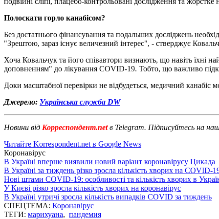
подвійні сліпі, плацебо-контрольовані дослідження та жорстке
Полоскати горло канабісом?
Без достатнього фінансування та подальших досліджень необхід
"Зрештою, зараз існує величезний інтерес", - стверджує Коваль
Хоча Ковальчук та його співавтори визнають, що навіть їхні н
доповненням" до лікування COVID-19. Тобто, що важливо підк
Доки масштабної перевірки не відбудеться, медичний канабіс м
Джерело:
Українська служба DW
Новини від
Корреспондент.net
в Telegram. Підписуйтесь на на
Читайте Korrespondent.net в Google News
Коронавірус
В Україні вперше виявили новий варіант коронавірусу Цикада
В Україні за тиждень різко зросла кількість хворих на COVID-1
Нові штами COVID-19: особливості та кількість хворих в Украї
У Києві різко зросла кількість хворих на коронавірус
В Україні утричі зросла кількість випадків COVID за тиждень
СПЕЦТЕМА:
Коронавірус
ТЕГИ:
марихуана
,
пандемия