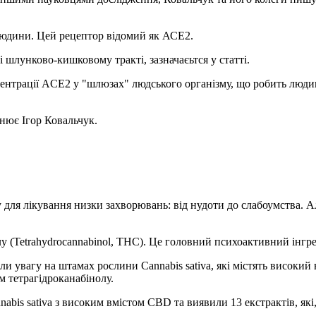
людини. Цей рецептор відомий як АСЕ2.
 і шлунково-кишковому тракті, зазначаєьтся у статті.
нцентрації ACE2 у "шлюзах" людського організму, що робить люди
нює Ігор Ковальчук.
ля лікування низки захворювань: від нудоти до слабоумства. Але
лу (Tetrahydrocannabinol, THC). Це головний психоактивний інгре
и увагу на штамах рослини Cannabis sativa, які містять високий в
м тетрагідроканабінолу.
abis sativa з високим вмістом CBD та виявили 13 екстрактів, як