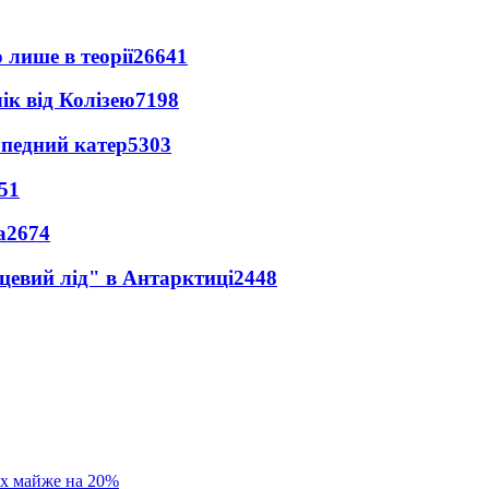
 лише в теорії
26641
ік від Колізею
7198
рпедний катер
5303
51
а
2674
цевий лід" в Антарктиці
2448