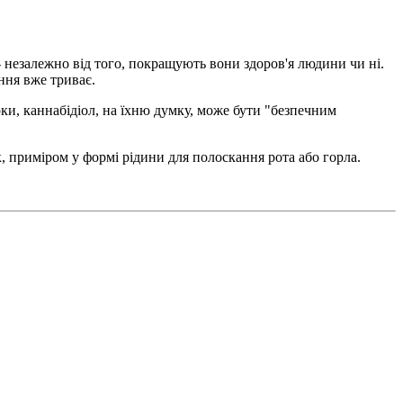
 незалежно від того, покращують вони здоров'я людини чи ні.
ння вже триває.
ки, каннабідіол, на їхню думку, може бути "безпечним
, приміром у формі рідини для полоскання рота або горла.