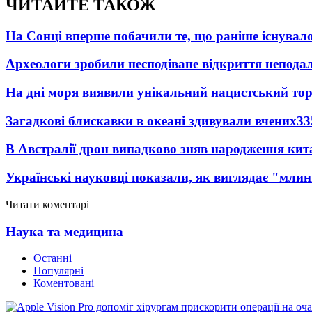
ЧИТАЙТЕ ТАКОЖ
На Сонці вперше побачили те, що раніше існувало
Археологи зробили несподіване відкриття неподал
На дні моря виявили унікальний нацистський то
Загадкові блискавки в океані здивували вчених
33
В Австралії дрон випадково зняв народження кит
Українські науковці показали, як виглядає "млин
Читати коментарі
Наука та медицина
Останні
Популярні
Коментовані