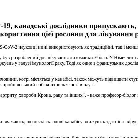
-19, канадські дослідники припускають,
користання цієї рослини для лікування 
S-CoV-2 науковці нині використовують як традиційні, так і менш
ку був розроблений для лікування лихоманки Ебола. У Німеччині
джуень у галузі імунології раку. Тоді як одне з французьких дос
ечовини, котрі містяться у канабісі, також можуть підвищити сту
 пройшло такий собі контроль якості в наузі.
риту, хвороби Крона, раку та інших", - каже професор-біолог з
и вважають, що деякі складові канабісу знижують здатність вірус
і іншими науковцями дослідження, Ковальчук та його колеги пиш