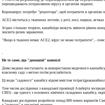
перешкоджають потраплянню вірусу в організм людини.
Коронавірус потребує "рецептора", щоб потрапити в організм 
АСЕ2 міститься у тканинах легенів, у роті, носі, нирках, яєчках
Згідно з їхньою теорією, канабіоїди можуть змінити рівень ко
знизити ризик зараження.
"Якщо в тканині немає ACE2, вірус не може потрапити", - пояс
Не те саме, що
"д
омашні
" коноплі
Деякі медики виступають за використання медичного каннабісу д
власному саду з метою потім розслабитися.
Ці види "садового" канабісу відомі вмістом тетрагідроканабіно
Тим часом дослідники з канадської провінції Альберта зосередил
CBD) - ще одного з основних хімічних складових канабісу, окрі
Канадські дослідники розробили понад 800 нових варіантів Cann
у "шлюзах" в організмі людини.