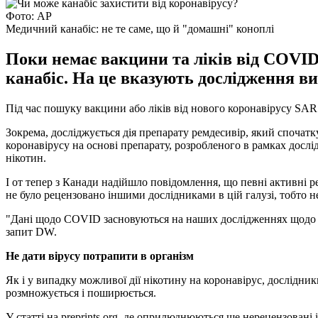
Фото: АР
Медичний канабіс: не те саме, що й "домашні" коноплі
Поки немає вакцини та ліків від COVID
канабіс. На це вказують дослідження ви
Під час пошуку вакцини або ліків від нового коронавірусу SAR
Зокрема, досліджується дія препарату ремдесивір, який спочат
коронавірусу на основі препарату, розробленого в рамках дослі
нікотин.
І от тепер з Канади надійшло повідомлення, що певні активні р
не було рецензовано іншими дослідниками в цій галузі, тобто не
"Дані щодо COVID засновуються на наших дослідженнях щодо арт
запит DW.
Не дати вірусу потрапити в організм
Як і у випадку можливої дії нікотину на коронавірус, дослідник
розмножується і поширюється.
У статті на preprints.org, де оприлюднюються ще нерецензован