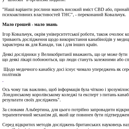
"Наші варіанти рослини мають високий вміст CBD або, принай
психоактивних властивостей THC", - переконаний Ковальчук.
Мало грошей
-
мало знань
Ігор Ковальчук, окрім університетської роботи, також очолює к
тривають дослідження щодо використання канабіноїдів у медици
характерна як для Канади, так і для інших країн.
Деякі дослідники у Великобританії вважають, що це може бути 
що деякі лікарі побоюються, що люди стануть залежними або с
Щодо медичного канабісу досі існує чимало упереджень як серед
політиків
Ось чому так важливо, щоб інформація була чіткою і зрозуміло
Лондонському королівському коледжі та експерт з питань канаб
результати своїх досліджень".
За словами Альбертина, для цього потрібно запровадити відкри
терапевтичний механізм дії, який ще повинен бути підтверджен
Серед відкритих методів досліджень британських науковець наз