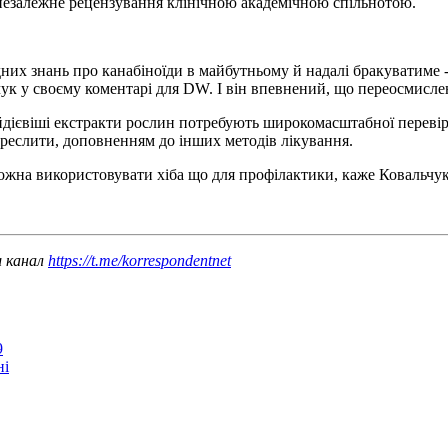
 незалежне рецензування клінічною академічною спільнотою.
них знань про канабіноїди в майбутньому й надалі бракуватиме -
чук у своєму коментарі для DW. І він впевнений, що переосмисле
айдієвіші екстракти рослин потребують широкомасштабної перевір
реслити, доповненням до інших методів лікування.
ожна використовувати хіба що для профілактики, каже Ковальчук
ш канал
https://t.me/korrespondentnet
9
ні